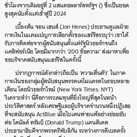
ชั่วโมงจากเดิมอยู่ที่ 2 แสนดอลลาร์สหรัฐฯ () ซึ่งเป็นยอด
สูงสุดนับตั้งแต่เข้าสู่ปี 2024
เบื้องต้น จอน เฮนส์ (Jon Henes) ประธานดูแลฝ่าย
การเงินในแคมเปญการเลือกตั้งของแฮร์ริสระบุว่า เขาได้
รับการติดต่อจากผู้สนับสนุนตั้งแต่รัฐนิวยอร์กจนถึง
แคลิฟอร์เนีย โดยมีมากกว่า ‘200 ข้อความ’ ส่งมาหาเพื่อ
ขอบริจาคสนับสนุนแฮร์ริสในครั้งนี้
ปรากฏการณ์ดังกล่าวถือเป็น ‘ความตื่นตัว’ ในภาค
การเงินของกลุ่มผู้สนับสนุนพรรคเดโมแครตในรอบหลาย
เดือน โดยนิวยอร์กไทม์ (New York Times: NYT)
วิเคราะห์ว่า นี่คือการระดมทุนที่ยิ่งใหญ่ที่สุดในหน้า
ประวัติศาสตร์ หลังเศรษฐีและผู้บริจาคจำนวนหนึ่งปฏิเสธ
ที่จะสนับสนุน ActBlue เมื่อไบเดนพ่ายแพ้อย่างย่อยยับ
ต่อ โดนัลด์ ทรัมป์ (Donald Trump) แคนดิเดต
ประธานาธิบดีจากพรรครีพับลิกัน ระหว่างการดีเบตครั้ง