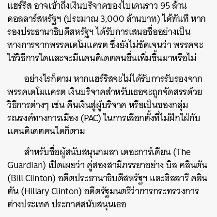
แฮร์ริส อาจเข้าถึงเงินบริจาคของไบเดนราว 95 ล้าน
ดอลลาร์สหรัฐฯ (ประมาณ 3,000 ล้านบาท) ได้ทันที หาก
รองประธานาธิบดีสหรัฐฯ ได้รับการเสนอชื่ออย่างเป็น
ทางการจากพรรคเดโมแครต ซึ่งยังไม่ชัดเจนว่า พรรคจะ
ใช้วิธีการใดและจะมีแคนดิเดตคนอื่นเพิ่มขึ้นมาหรือไม่
อย่างไรก็ตาม หากแฮร์ริสจะไม่ได้รับการรับรองจาก
พรรคเดโมแครต เงินบริจาคสำหรับเธอจะถูกจัดสรรด้วย
วิธีการต่างๆ เช่น คืนเงินสู่ผู้บริจาค หรือเป็นของกลุ่ม
รณรงค์ทางการเมือง (PAC) ในการเลือกตั้งที่ไม่ฝักใฝ่กับ
แคนดิเดตคนใดก็ตาม
ค้นหา
สำหรับชื่อผู้สนับสนุนกมลา เดอะการ์เดียน (The
SHARE
TWEET
LINE
EMAIL
Guardian) เปิดเผยว่า คู่สองสามีภรรยาอย่าง บิล คลินตัน
(Bill Clinton) อดีตประธานาธิบดีสหรัฐฯ และฮิลลารี คลิน
ตัน (Hillary Clinton) อดีตรัฐมนตรีว่าการกระทรวงการ
ต่างประเทศ ประกาศสนับสนุนเธอ