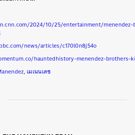
ion.cnn.com/2024/10/25/entertainment/menendez-b
l
bbc.com/news/articles/c170l0n8j54o
omentum.co/hauntedhistory-menendez-brothers-ki
Manendez
,
เมเนนเดซ