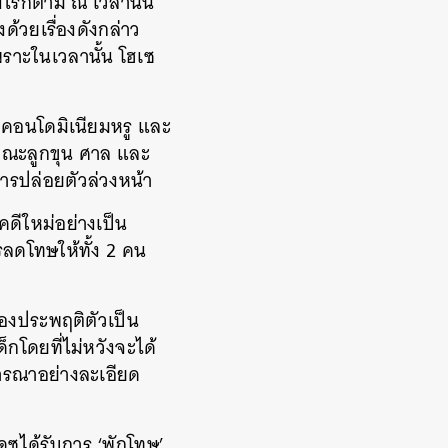
งไรก็ตาม ณ เวลานั้น
ด้วยเรื่องดังกล่าว
พราะในเวลานั้น โฮเซ
ู คอนโดมิเนียมหรู และ
ากคณะลูกขุน ศาล และ
การปล่อยตัวล่วงหน้า
ดีใหม่อย่างเป็น
รลดโทษให้ทั้ง 2 คน
น้องประพฤติตัวเป็น
็กโดยที่ไม่หวังจะได้
จารณาอย่างละเอียด
ดซได้รับการ ‘พักโทษ’