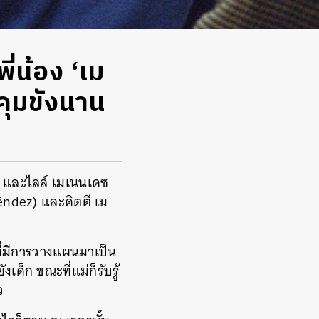
ี่น้อง ‘เม
คุมขังนาน
z) และไลล์ เมเนนเดซ
éndez)
และคิตตี เม
ี่มีการวางแผนมาเป็น
ด็ก ขณะที่แม่ก็รับรู้
ว