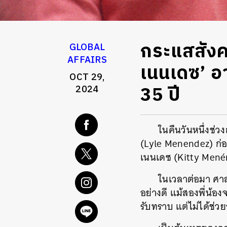
กระแสสังคมเ
GLOBAL
AFFAIRS
เนนเดซ’ อา
OCT 29,
35 ปี
2024
ในคืนวันหนึ่งช่ว
(Lyle Menendez) ก่อ
เนนเดซ
(Kitty Mené
ในเวลาต่อมา ศาล
อย่างดี แม้สองพี่น้อง
รับทราบ แต่ไม่ได้ช่ว