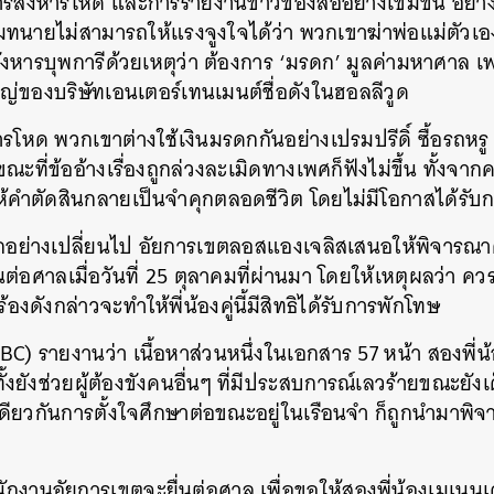
ารสังหารโหด และการรายงานข่าวของสื่ออย่างเข้มข้น อย่า
ทีมทนายไม่สามารถให้แรงจูงใจได้ว่า พวกเขาฆ่าพ่อแม่ตัวเอง
งสังหารบุพการีด้วยเหตุว่า ต้องการ ‘มรดก’ มูลค่ามหาศาล เ
ใหญ่ของบริษัทเอนเตอร์เทนเมนต์ชื่อดังในฮอลลีวูด
รโหด พวกเขาต่างใช้เงินมรดกกันอย่างเปรมปรีดิ์ ซื้อรถหร
ณะที่ข้ออ้างเรื่องถูกล่วงละเมิดทางเพศก็ฟังไม่ขึ้น ทั้งจ
้คำตัดสินกลายเป็นจำคุกตลอดชีวิต โดยไม่มีโอกาสได้รับ
ุกอย่างเปลี่ยนไป อัยการเขตลอสแองเจลิสเสนอให้พิจารณาค
ต่อศาลเมื่อวันที่ 25 ตุลาคมที่ผ่านมา โดยให้เหตุผลว่า คว
งดังกล่าวจะทำให้พี่น้องคู่นี้มีสิทธิได้รับการพักโทษ
(BBC) รายงานว่า เนื้อหาส่วนหนึ่งในเอกสาร 57 หน้า สองพี่
ั้งยังช่วยผู้ต้องขังคนอื่นๆ ที่มีประสบการณ์เลวร้ายขณะยังเด
ดียวกันการตั้งใจศึกษาต่อขณะอยู่ในเรือนจำ ก็ถูกนำมาพิ
ักงานอัยการเขตจะยื่นต่อศาล เพื่อขอให้สองพี่น้องเมเนนเ