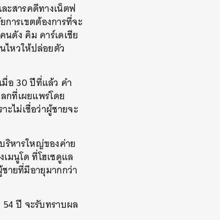
ส์และสารคดีทางเน็ตฟ
่อัยการเขตต้องการที่จะ
คนดัง คิม คาร์เดเชีย
นไหวให้ปล่อยตัว
่อ 30 ปีที่แล้ว คำ
ตลกที่เผยแพร่โดย
าะไม่เชื่อว่าผู้ชายจะ
ผู้บริหารใหญ่ของค่าย
เมนูโด ที่โฮเซดูแล
้ชายที่มีอายุมากกว่า
ัย 54 ปี จะรับทราบผล