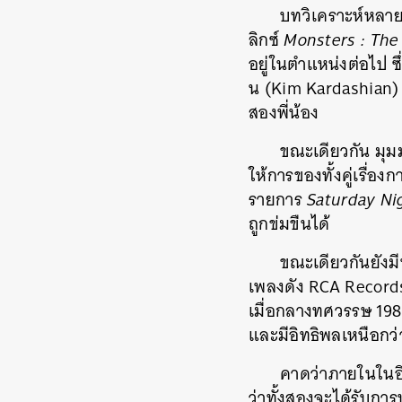
บทวิเคราะห์หลายช
ลิกซ์
Monsters : The
อยู่ในตำแหน่งต่อไป ซ
น (Kim Kardashian) 
สองพี่น้อง
ขณะเดียวกัน มุมม
ให้การของทั้งคู่เรื่
รายการ
Saturday Ni
ถูกข่มขืนได้
ขณะเดียวกันยังมี
เพลงดัง RCA Records
เมื่อกลางทศวรรษ 1980
และมีอิทธิพลเหนือกว่
คาดว่าภายในในอีก
ว่าทั้งสองจะได้รับการ