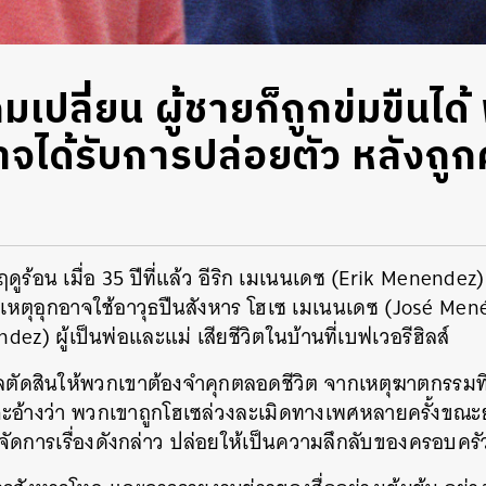
ปลี่ยน ผู้ชายก็ถูกข่มขืนได้ พ
จได้รับการปล่อยตัว หลังถูก
งฤดูร้อน เมื่อ 35 ปีที่แล้ว อีริก เมเนนเดซ (Erik Menende
เหตุอุกอาจใช้อาวุธปืนสังหาร โฮเซ เมเนนเดซ
(José Men
ndez)
ผู้เป็นพ่อและแม่ เสียชีวิตในบ้านที่เบฟเวอรีฮิลส์
ตัดสินให้พวกเขาต้องจำคุกตลอดชีวิต จากเหตุฆาตกรรมท
จะอ้างว่า พวกเขาถูกโฮเซล่วงละเมิดทางเพศหลายครั้งขณะยังเ
ยจัดการเรื่องดังกล่าว ปล่อยให้เป็นความลึกลับของครอบครั