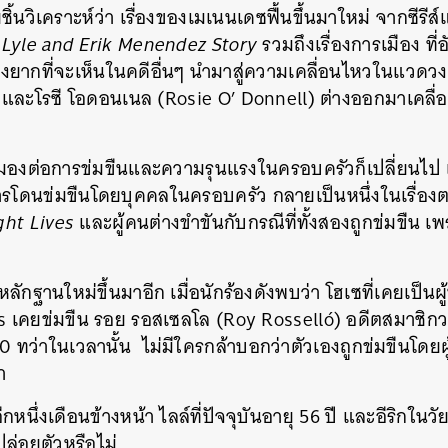
ิ้นวิเคราะห์ว่า เรื่องของเมเนนเดซฟื้นขึ้นมาใหม่ จากซีรี
SHARE
TWEET
LINE
EMAIL
 Lyle and Erik Menendez Story
รวมถึงเรื่องการเมือง ที
ึ่งยากที่จะเห็นในคดีอื่นๆ นำมาสู่ความเคลื่อนไหวในแวดวง
และโรซี โอดอนเนล (Rosie O’ Donnell) ต่างออกมาเคลื่อ
องต่อการข่มขืนและความรุนแรงในครอบครัวก็เปลี่ยนไป เมื
องการโดนข่มขืนโดยบุคคลในครอบครัว กลายเป็นหนึ่งในเรื่อง
ght Lives
และผู้คนต่างขำขันกับกรณีที่ทั้งสองถูกข่มขืน เพร
หลักฐานใหม่ขึ้นมาอีก เมื่อนักร้องดังพบว่า โฮเซที่เคยเป็น
 เคยข่มขืน รอย รอสเซลโล (Roy Rosselló) อดีตสมาชิกวง
 ทว่าในเวลานั้น ไม่มีใครกล้าบอกว่าตัวเองถูกข่มขืนโดยผู
า
หนึ่งเดือนข้างหน้า ไลล์ที่ปัจจุบันอายุ 56 ปี และอีริกในว
ปล่อยตัวหรือไม่