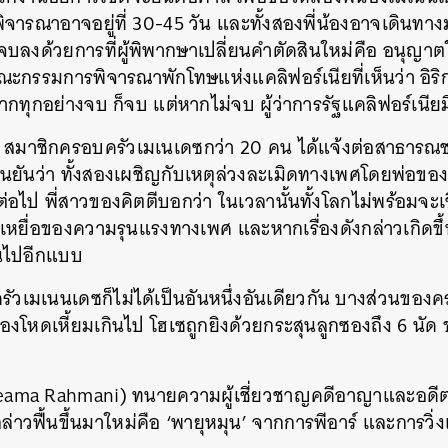
ิจารณาอาจอยู่ที่ 30-45 วัน และทั้งสองพี่น้องอาจเดินทาง
งด้วยการที่ผู้พิพากษาเปลี่ยนคำตัดสินใหม่คือ อนุญาตให
ณะกรรมการพิจารณาพักโทษแห่งแคลิฟอร์เนียที่เห็นว่า อิริ
กทุกอย่างจบ ก็จบ แต่หากไม่จบ ผู้ว่าการรัฐแคลิฟอร์เนียมี
มา สมาชิกครอบครัวเมเนเดซกว่า 20 คน ได้แจ้งต่อสาธารณชน
ยืนยันว่า ทั้งสองเผชิญกับเหตุล่วงละเมิดทางเพศโดยพ่อขอ
ต่อไป พี่สาวของคิตตีบอกว่า ในเวลานั้นทั้งโลกไม่พร้อมจะเช
นเหยื่อของความรุนแรงทางเพศ และหากเรื่องดังกล่าวเกิดขึ
นไปอีกแบบ
ัวเมเนนเดซก็ไม่ได้เป็นอันหนึ่งอันเดียวกัน บางส่วนของครอ
งโหดเหี้ยมเกินไป โฮเซถูกยิงด้วยกระสุนลูกซองถึง 6 นัด ข
Neama Rahmani) ทนายความผู้เชี่ยวชาญคดีอาญาและอดีต
งกล่าวฟื้นขึ้นมาใหม่คือ ‘พายุหมุน’ จากการพีอาร์ และการว
นหา