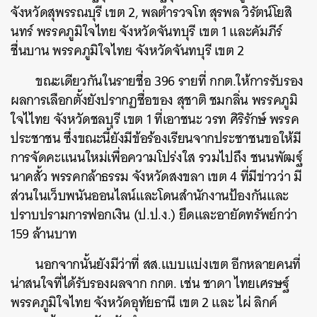
จังหวัดสุพรรณบุรี เขต 2, พลตำรวจโท สุรพล วิรัตน์โยสิ
นทร์ พรรคภูมิใจไทย จังหวัดจันทบุรี เขต 1 และคัมภีร์
ชื่นบาน พรรคภูมิใจไทย จังหวัดจันทบุรี เขต 2
ขณะเดียวกันในรายชื่อ 396 รายที่ กกต.ให้การรับรอง
ผลการเลือกตั้งยังปรากฏชื่อของ สุชาติ ชมกลิ่น พรรคภูมิ
ใจไไทย จังหวัดชลบุรี เขต 1 ที่เอาชนะ วรท ศิริรักษ์ พรรค
ประชาชน ซึ่งขณะนี้ยังมีข้อร้องเรียนจากประชาชนขอให้มี
การจัดคะแนนใหม่เพื่อความโปร่งใส รวมไปถึง ชนนพัฒฐ์
นาคสั้ว พรรคกล้าธรรม จังหวัดสงขลา เขต 4 ที่มีข่าวว่า มี
ส่วนในเว็บพนันออนไลน์และโดนสำนักงานป้องกันและ
ปราบปรามการฟอกเงิน (ป.ป.ง.) ยึดและอายัดทรัพย์กว่า
159 ล้านบาท
นอกจากนั้นยังมีว่าที่ สส.แบบแบ่งเขต อีกหลายคนที่
น่าสนใจที่ได้รับรองผลจาก กกต. เช่น ชาดา ไทยเศรษฐ์
พรรคภูมิใจไทย จังหวัดอุทัยธานี เขต 2 และ ไผ่ ลิกค์