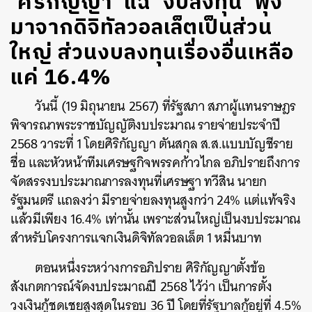
‘ศิริกัญญา’ แฉ ‘งบลงทุน’ พุ่ง
มาจากดิจิทัลวอลเล็ตเป็นส่วน
ใหญ่ ส่วนงบลงทุนเรื่องอื่นเหลือ
แค่ 16.4%
วันนี้ (19 มิถุนายน 2567) ที่รัฐสภา สภาผู้แทนราษฎร
พิจารณาพระราชบัญญัติงบประมาณ รายจ่ายประจำปี
2568 วาระที่ 1 โดยศิริกัญญา ตันสกุล ส.ส.แบบบัญชีราย
ชื่อ และหัวหน้าทีมเศรษฐกิจพรรคก้าวไกล อภิปรายถึงการ
จัดสรรงบประมาณการลงทุนที่เศรษฐา ทวีสิน นายก
รัฐมนตรี แถลงว่า มีรายจ่ายลงทุนสูงกว่า 24% แต่แท้จริง
แล้วมีเพียง 16.4% เท่านั้น เพราะส่วนใหญ่เป็นงบประมาณ
สำหรับโครงการแจกเงินดิจิทัลวอลเล็ต 1 หมื่นบาท
ตอนหนึ่งระหว่างการอภิปราย ศิริกัญญาตั้งข้อ
สังเกตการณ์จัดงบประมาณปี 2568 ไว้ว่า เป็นการตั้ง
วงเงินกู้ชดเชยสูงสุดในรอบ 36 ปี โดยที่รัฐบาลกู้อยู่ที่ 4.5%