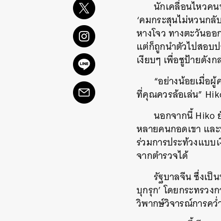
นักเคลื่อนไหวคนหน
‘คมกระสุนไม่หวนกลับ 
หางโจว ทางตะวันออกข
แต่ก็ถูกนำตัวไปสอบป
เงียบๆ เพื่อชูป้ายดังก
“อย่างน้อยเมื่อผู
ที่คุณควรล้อเล่น” Hi
นอกจากนี้ Hiko ย
หลายคนกอดเขา และบาง
ร่วมการประท้วงแบบเง
จากตำรวจได้
รัฐบาลจีน ซึ่งเป็
บุกรุก’ โดยกระทรวงกา
วิพากษ์วิจารณ์การคว