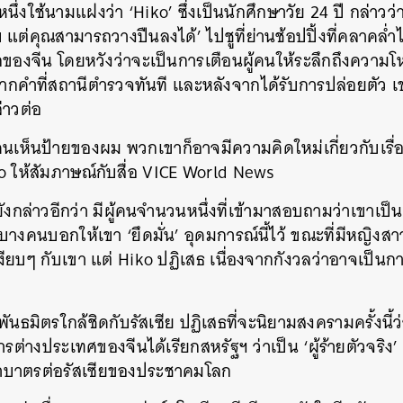
ึ่งใช้นามแฝงว่า ‘Hiko’ ซึ่งเป็นนักศึกษาวัย 24 ปี กล่าวว่า
แต่คุณสามารถวางปืนลงได้’ ไปชูที่ย่านช้อปปิ้งที่คลาคล่ำ
องจีน โดยหวังว่าจะเป็นการเตือนผู้คนให้ระลึกถึงความ
ากคำที่สถานีตำรวจทันที และหลังจากได้รับการปล่อยตัว 
ล่าวต่อ
้คนเห็นป้ายของผม พวกเขาก็อาจมีความคิดใหม่เกี่ยวกับเรื่อง
ko ให้สัมภาษณ์กับสื่อ VICE World News
ังกล่าวอีกว่า มีผู้คนจำนวนหนึ่งที่เข้ามาสอบถามว่าเขาเป็
คนบอกให้เขา ‘ยึดมั่น’ อุดมการณ์นี้ไว้ ขณะที่มีหญิงส
ียบๆ กับเขา แต่ Hiko ปฏิเสธ เนื่องจากกังวลว่าอาจเป็น
นพันธมิตรใกล้ชิดกับรัสเซีย ปฏิเสธที่จะนิยามสงครามครั้งนี้ว
รต่างประเทศของจีนได้เรียกสหรัฐฯ ว่าเป็น ‘ผู้ร้ายตัวจริ
่ำบาตรต่อรัสเซียของประชาคมโลก