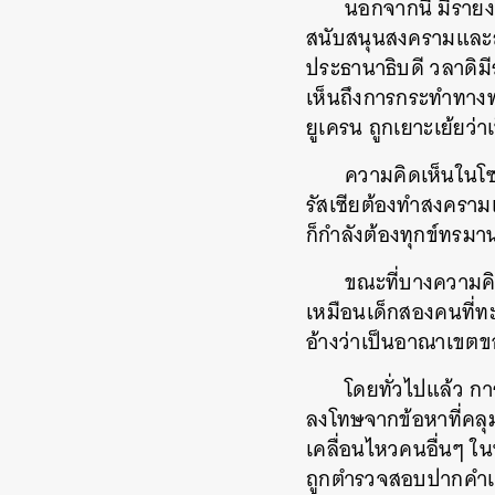
นอกจากนี้ มีรายงา
สนับสนุนสงครามและสน
ประธานาธิบดี วลาดิมีร
เห็นถึงการกระทำทางท
ยูเครน ถูกเยาะเย้ยว่า
ความคิดเห็นในโซเช
รัสเซียต้องทำสงคราม
ค้
ก็กำลังต้องทุกข์ทรมา
ขณะที่บางความคิด
เหมือนเด็กสองคนที่ทะ
อ้างว่าเป็นอาณาเขต
โดยทั่วไปแล้ว ก
ลงโทษจากข้อหาที่คลุม
เคลื่อนไหวคนอื่นๆ ใ
ถูกตำรวจสอบปากคำและป