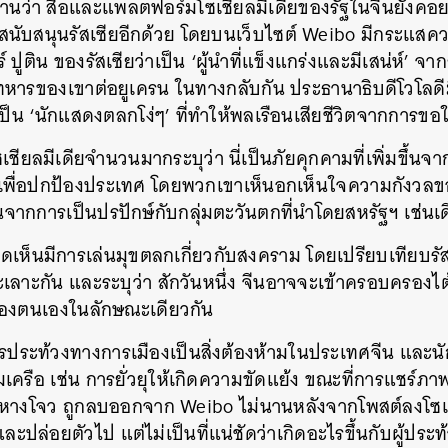
นว่า สื่อและแพลตฟอร์มโซเชียลมีเดียของรัฐในจีนยังคอยส่งเส
ับสนุนรัสเซียอีกด้วย โดยบนเว็บไซต์ Weibo มีกระแสควา
์ ปูติน ของรัสเซียว่าเป็น ‘ผู้นำที่แข็งแกร่งและมีเสน่ห์’ จ
หารของเขาต่อยูเครน ในทางกลับกัน ประธานาธิบดีโวโลดีมี
เป็น ‘นักแสดงตลกโง่ๆ’ ที่ทำให้พลเรือนเสียชีวิตจากการขอให้ผ
ียลมีเดียจำนวนมากระบุว่า นี่เป็นภัยคุกคามที่เพิ่มขึ้นจากน
เพื่อปกป้องประเทศ โดยพวกเขาเห็นอกเห็นใจความกังวลของป
นหา
นจากการเป็นปรปักษ์กับกลุ่มตะวันตกที่นำโดยสหรัฐฯ เช่นเด
SHARE
TWEET
LINE
EMAIL
เห็นมีการเล่นมุขตลกเกี่ยวกับสงคราม โดยเปรียบเทียบรัส
เลาะกัน และระบุว่า สักวันหนึ่ง จีนอาจจะเข้าครอบครองไต
ของตนเองในลักษณะเดียวกัน
ารประท้วงทางการเมืองเป็นสิ่งต้องห้ามในประเทศจีน และน
เครือ เช่น การยั่วยุให้เกิดความขัดแย้ง ขณะที่การแชร์ภ
นหางโจว ถูกลบออกจาก Weibo ไม่นานหลังจากโพสต์ลงโซเช
ล่อยตัวไป แต่ไม่เป็นที่แน่ชัดว่าเกิดอะไรขึ้นกับผู้ประท้