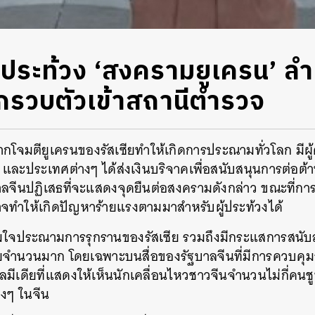
ประท้วง ‘สงครามยูเครน’ ล
ถูกรวบตัวเข้าสถานีตำรวจ
ฉากโจมตียูเครนของรัสเซียทำให้เกิดการประณามทั่วโลก มีผ
 และประเทศต่างๆ ได้ส่งเงินบริจาคเพื่อสนับสนุนการต่อต้
บาลจีนปฏิเสธที่จะแสดงจุดยืนต่อสงครามดังกล่าว ขณะที่
าจทำให้เกิดปัญหาร้ายแรงตามมาสำหรับผู้ประท้วงได้
ต็มใจประณามการรุกรานของรัสเซีย รวมถึงมีกระแสการสนับ
ียจำนวนมาก โดยเฉพาะบนสื่อของรัฐบาลจีนที่มีการควบคุมอ
ีเดียที่แสดงให้เห็นนักเคลื่อนไหวชาวจีนจำนวนไม่กี่คนชู
างๆ ในจีน