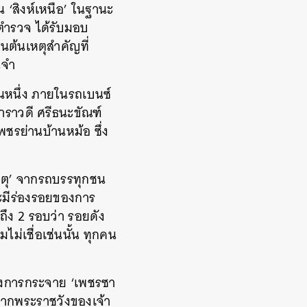
น ‘สิงห์เหนือ’ ในฐานะ
ตำรวจ ได้รับมอบ
ต้นเหตุสำคัญที่
นจำ
ยคนหนึ่ง ภายในรถเบนซ์
าราวดี ศรีธนะขัณฑ์
พชรย่านบ้านหม้อ ซึ่ง
เหตุ’ จากรถบรรทุกชน
ะมีร่องรอยของการ
ึง 2 รอบว่า รอยดัง
ม่เชื่อเช่นนั้น ทุกคน
รื่องการกระจาย ‘เพชรซา
จากพระราชวังของเจ้า