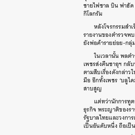
ชายไฟซาล บิน ฟาฮัด อ
กิโลกรัม
หลังโจรกรรมสำเ
รายงานของตำรวจพบว่า
ยังพ่อค้ารายย่อย-กลุ่
ในเวลานั้น พลตำ
เพชรส่งคืนซาอุฯ กล
ตามสืบเรื่องดังกล่าว
มือ อีกทั้งเพชร ‘บลู
สาบสูญ
แต่ทว่านักการทูต
ธุรกิจ พระญาติของราช
รัฐบาลไทยและวงการตำ
เป็นอันดับหนึ่ง ถือ
ค้