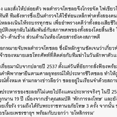
ู้เรื่อง และสั่งให้ปล่อยตัว พลตำรวจโทชลอจึงโกรธจัด ไฟเขี
ทันที ทีมสังหารซึ่งเป็นตำรวจได้ใช้ท่อนเหล็กฟาดทั้งสองคนจ
ไหลลงเนินให้รถบรรทุกชน เพื่ออำพรางคดีว่าทั้งสองเสียชีวิ
บัติเหตุกลับไม่สัมพันธ์กับสภาพศพของทั้งสองโดยสิ้นเชิ
หน้า-ด้านข้าง ส่วนด้านในห้องโดยสารยังคงสภาพดี
ออกหมายจับพลตำรวจโทชลอ ซึ่งมีหลักฐานชัดเจนว่าเกี่ยวพั
จ้าของหมายเลขโทรศัพท์ที่ติดต่อกับทีมฆ่าในวันลักพาตัวแ
เรื่อยมานับจากปลายปี 2537 ตั้งแต่วันที่อัยการสั่งฟ้องพ
านคำพิพากษายืนตามศาลอุทธรณ์ให้ประหารชีวิตชลอ ทำให้
ภรณ์ทั้งหมด ท่ามกลางข่าวลือว่า ชลออยู่ในเรือนจำด้วยสถาน
ษประหารของชะลอก็ไม่เคยไปถึงแดนประหารจริงๆ ในปี 25
กนาน 19 ปี เนื่องจากเข้าคุณสมบัติ ‘พักการลงโทษ’ และยังเ
ยเรื้อรัง รวมถึงได้รับพระราชทานอภัยโทษ 3 ครั้ง จากนั้
มือขโมยเพชรซาอุฯ พร้อมกับบอกว่า ‘อโหสิกรรม’