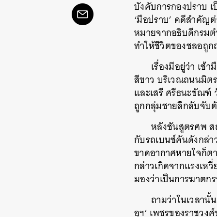
บังคับการกองปราบ เป็
‘มือปราบ’ คดีสำคัญ
หมายจากอธิบดีกรมตำร
ทำให้ชีวิตของชลอถู
เรื่องมีอยู่ว่า 
สีขาว บริเวณถนนมิตร
และเสรี ศรีธนะขัณฑ์ 
ถูกกลุ่มชายลึกลับจับต
หลังชันสูตรศพ สถ
กับรถเบนซ์คันดังกล่
ขาดอากาศหายใจก็ตาม 
กล่าวเกิดจากแรงเหวี่
มองว่าเป็นการฆาตก
ถามว่าในเวลานั้น 
อุฯ’ เพชรของราชวงศ์