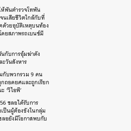
ยวให้พันตำรวจโทพัน
นเสียชีวิตใกล้กับที่
ตด้วยอุบัติเหตุบนท้อง
ง โดยสภาพรถเบนซ์มี
นกับการอุ้มฆ่าดัง
ละวันสังหาร
ร้อมกับพวกรวม 9 คน
ถูกถอดยศและถูกเรียก
ะ ‘วีไอพี’
56 ชลอได้รับการ
ป็นผู้ต้องขังในกลุ่ม
น ชลอยังมีโอกาสพบกับ