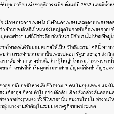
ับดุล อาซิซ แห่งซาอุดีอาระเบีย ตั้งแต่ปี 2532 และมีน้ำห
ร็จ มีการกระจายเพชรไปยังร้านค้าเพชรและตลาดเพชรพลอ
 ร้านของสันติเป็นแหล่งใหญ่สุดในการรับซื้อเพชรจากเก
มบุคคลต่างๆ แต่ก็มีข่าวลือเช่นกันว่า มีจำนวนไม่น้อยที่อย
รวจโทชลอได้รับมอบหมายให้เป็น ‘มือสืบสวน’ คดีนี้ ทาง
ับพบว่า เพชรจำนวนมากเป็นเพชรปลอม รัฐบาลซาอุฯ ส่งน
ในทางลับ ท่ามกลางข่าวลือว่า ‘ผู้ใหญ่’ ในกรมตำรวจเวลานั้
ไดมอนด์’ เพชรสีน้ำเงินมูลค่ามหาศาล อัญมณีชิ้นสำคัญของร
ซาอุฯ กลับถูกสังหารเสียชีวิตรวม 3 คน ในกรุงเทพฯ และโมฮ
วงศ์ซาอุฯ ก็หายตัวไปอย่างลึกลับ เรื่องดังกล่าวสั่นคลอน
รวจอย่างรุนแรง ทั้งที่ในเวลานั้น คนงานไทยไปทำงานใน
เป็นกลุ่มแรงงานสำคัญในระบบเศรษฐกิจของประเทศ
นหา