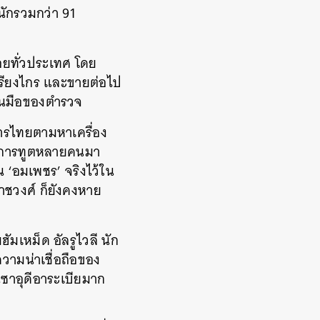
นักรวมกว่า 91
ยทั่วประเทศ โดย
รียงไกร และขายต่อไป
ู่ในมือของตำรวจ
การไทยตามหาเครื่อง
ักการทูตหลายคนมา
น ‘อมเพชร’ จริงไว้ใน
าชวงศ์ ก็ยังคงหาย
ัมเหม็ด อัลรูไวลี นัก
ความน่าเชื่อถือของ
ซาอุดีอาระเบียมาก