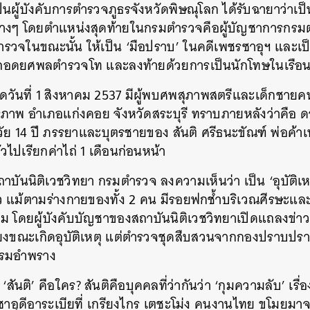
นผู้บังคับการตำรวจภูธรจังหวัดพิษณุโลก ได้รับฉายาว่าเป็
ต่างๆ โดยตำแหน่งสุดท้ายในกรมตำรวจคือผู้บัญชาการกรม
วจในขณะนั้น ให้เป็น ‘มือปราบ’ ในคดีเพชรซาอุฯ และเป็น
กถอดยศพลตำรวจโท และลงท้ายด้วยการเป็นนักโทษในเรือ
เช้ามืดวันที่ 1 สิงหาคม 2537 มีผู้พบศพสุภาพสตรีและเด็กชา
ภาพ อำเภอแก่งคอย จังหวัดสระบุรี ทราบภายหลังว่าคือ ด
วัย 14 ปี ภรรยาและบุตรชายของ สันติ ศรีธนะขัณฑ์ พ่อค้าเ
ัวไปเรียกค่าไถ่ 1 เดือนก่อนหน้า
าบันนิติเวชวิทยา กรมตำรวจ ลงความเห็นว่า เป็น ‘อุบัติ
าว แม้ตามร่างกายของทั้ง 2 คน มีรอยฟกช้ำบริเวณศีรษะแล
โดยผู้บังคับบัญชาของสถาบันนิติเวชวิทยาเปิดแถลงข่าวถ
ยงขณะเกิดอุบัติเหตุ แต่ตำรวจชุดสืบสวนจากกองปราบปรามไ
รรมอำพราง
‘สันติ’ คือใคร? สันติคือบุคคลที่ว่ากันว่า ‘กุมความลับ’ เ
ซาอุดีอาระเบียที่ เกรียงไกร เตชะโม่ง คนงานไทย ขโมยมา