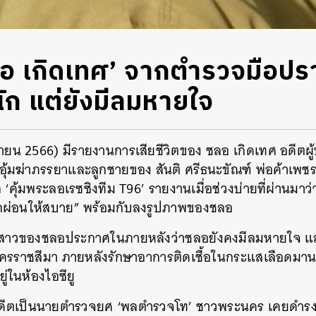
ลอ เกิดเทศ’ จากตำรวจมือปราบส
นัก แต่ยังมีลมหายใจ
ิกายน 2566) มีรายงานการเสียชีวิตของ ชลอ เกิดเทศ อดีต
อุ้มฆ่าภรรยาและลูกชายของ สันติ ศรีธนะขัณฑ์ พ่อค้าเพชรซึ
 ‘คุ้มพระลอเรซซิงทีม T96’ รายงานเมื่อช่วงบ่ายที่ผ่านมาว่
บพักผ่อนให้สบาย” พร้อมกับลงรูปภาพของชลอ
กสาวของชลอประกาศในภายหลังว่าชลอยังคงมีลมหายใจ และอย
ราชสีมา ภายหลังรักษาอาการติดเชื้อในกระแสเลือดมานา
ู่ในห้องไอซียู
ดีตเป็นนายตำรวจยศ ‘พลตำรวจโท’ ชาวพระนคร เคยดำรงต