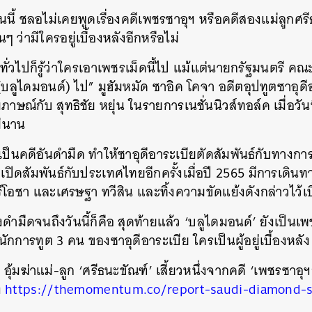
ันนี้ ชลอไม่เคยพูดเรื่องคดีเพชรซาอุฯ หรือคดีสองแม่ลูกศรี
ๆ ว่ามีใครอยู่เบื้องหลังอีกหรือไม่
วไปก็รู้ว่าใครเอาเพชรเม็ดนี้ไป แม้แต่นายกรัฐมนตรี คณ
 (บลูไดมอนด์) ไป” มูฮัมหมัด ซาอิค โคจา อดีตอุปทูตซาอุด
ษณ์กับ สุทธิชัย หยุ่น ในรายการเนชั่นนิวส์ทอล์ค เมื่อวัน
ม่นาน
เป็นคดีอันดำมืด ทำให้ซาอุดีอาระเบียตัดสัมพันธ์กับทางก
ิ่งเปิดสัมพันธ์กับประเทศไทยอีกครั้งเมื่อปี 2565 มีการเดินท
์โอชา และเศรษฐา ทวีสิน และทิ้งความขัดแย้งดังกล่าวไว้เบ
ยังดำมืดจนถึงวันนี้ก็คือ สุดท้ายแล้ว ‘บลูไดมอนด์’ ยังเป็นเพ
นักการทูต 3 คน ของซาอุดีอาระเบีย ใครเป็นผู้อยู่เบื้องหลัง
ุ้มฆ่าแม่-ลูก ‘ศรีธนะขัณฑ์’ เสี้ยวหนึ่งจากคดี ‘เพชรซาอุ
ง
https://themomentum.co/report-saudi-diamond-s