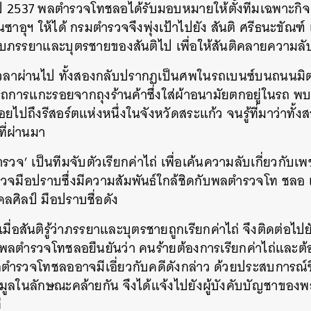
ี 2537 พลตำรวจโทชลอได้รับมอบหมายให้ตั้งทีมเฉพาะกิจ ‘
SHARE
TWEET
LINE
EMAIL
นซาอุฯ ให้ได้ กรมตำรวจจึงพุ่งเป้าไปยัง สันติ ศรีธนะขัณฑ
บภรรยาและบุตรชายของสันติไป เพื่อให้สันติคลายความลั
่อเวลาผ่านไป ทั้งสองกลับปรากฏเป็นศพในรถเบนซ์บนถนนมิ
ถการแกะรอยจากถุงร้านค้าซึ่งใส่ผ้าอนามัยตกอยู่ในรถ พบ
ปถึงรีสอร์ตแห่งหนึ่งในจังหวัดสระแก้ว จนรู้ที่มาว่าทั้งส
ที่ผ่านมา
ำรวจ’ เป็นทีมจับตัวเรียกค่าไถ่ เพื่อเค้นความลับเกี่ยวกับเพช
ตำรวจมือปราบซึ่งมีความสัมพันธ์ใกล้ชิดกับพลตำรวจโท ชลอ เ
ลศิลป์ มือปราบชื่อดัง
า เมื่อสันติรู้ว่าภรรยาและบุตรชายถูกเรียกค่าไถ่ จึงติดต่
งพลตำรวจโทชลอยืนยันว่า คนร้ายต้องการเรียกค่าไถ่และต
าพลตำรวจโทชลออาจมีเอี่ยวกับคดีดังกล่าว ด้วยประสบการณ์
อมูลในลักษณะคล้ายกัน จึงได้แจ้งไปยังผู้บังคับบัญชาขอ
ี