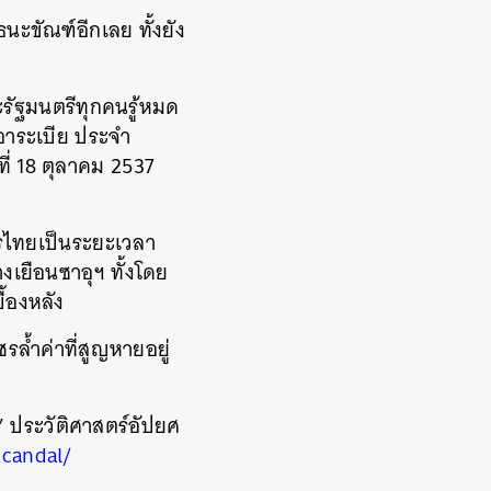
ธนะขัณฑ์อีกเลย ทั้งยัง
ะรัฐมนตรีทุกคนรู้หมด
ีอาระเบีย ประจำ
ที่ 18 ตุลาคม 2537
ารไทยเป็นระยะเวลา
างเยือนซาอุฯ ทั้งโดย
ื้องหลัง
ชรล้ำค่าที่สูญหายอยู่
ฯ’ ประวัติศาสตร์อัปยศ
candal/