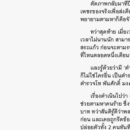
ตัดภาพกลับมาที่ป
เพชรของจริงเพื่อส่งคื
พยายามตามหาก็คือจั
ทว่าสุดท้าย เมื
เวลาไม่นานนัก สามาร
สระแก้ว ก่อนจะตามรอยไ
ที่ไหนตลอดหนึ่งเดือน
และรู้ด้วยว่ามี ‘ต
ก็ไม่ใช่ใครอื่น เป็น
ตำรวจโท พันศักดิ์ มงค
เรื่องดำเนินไปว่
ช่วยตามหาคนร้าย ซึ่
บาท ทว่าสันติรู้ดีว่
ก่อน และเคยถูกรีดข้
ปล่อยตัวทั้ง 2 คนทันท