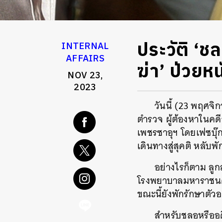
ประวัติ ‘ช
INTERNAL
AFFAIRS
ฆ่า’ ป่วยห
NOV 23,
2023
วันนี้ (23 พฤศจ
ตำรวจ ผู้ต้องหาในคดี
เพชรซาอุฯ ​โดยเฟซบุ๊ก
เดินทางสู่สุคติ หลั
อย่างไรก็ตาม ลู
โรงพยาบาลมหาราชนคร
ขณะนี้ยังพักรักษาตัวอย
สำหรับชลอหรืออ