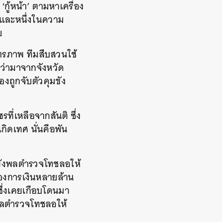
กู้หน้า’ ตามหาเครื่อง
์ และหนึ่งในความ
บ
ตรภาพ ทีมสืบสวนใช้
ว่ามาจากจังหวัด
องถูกจับตัวคุมขัง
รที่เหลือจากสันติ ซึ่ง
กิดเทศ นั่นคือพัน
อไปยังพลตำรวจโทชลอให้
้องการเงินหลายล้าน
ซึ่งเคยเกือบโดนมา
งพลตำรวจโทชลอให้