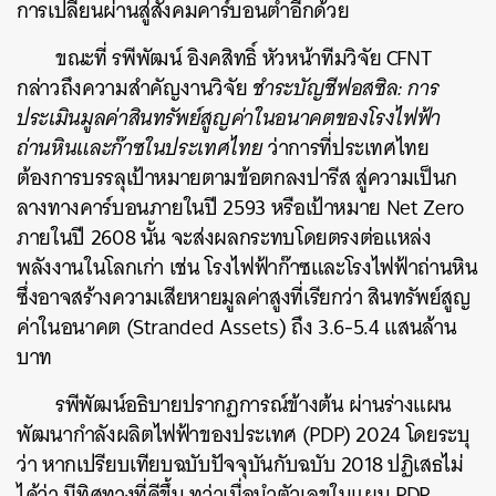
การเปลี่ยนผ่านสู่สังคมคาร์บอนต่ำอีกด้วย
ขณะที่ รพีพัฒน์ อิงคสิทธิ์ หัวหน้าทีมวิจัย CFNT
กล่าวถึงความสำคัญงานวิจัย
ชำระบัญชีฟอสซิล: การ
ประเมินมูลค่าสินทรัพย์สูญค่าในอนาคตของโรงไฟฟ้า
ค้นหา
ถ่านหินและก๊าซในประเทศไทย
ว่าการที่ประเทศไทย
SHARE
TWEET
LINE
EMAIL
ต้องการบรรลุเป้าหมายตามข้อตกลงปารีส สู่ความเป็นก
ลางทางคาร์บอนภายในปี 2593 หรือเป้าหมาย Net Zero
ภายในปี 2608 นั้น จะส่งผลกระทบโดยตรงต่อแหล่ง
พลังงานในโลกเก่า เช่น โรงไฟฟ้าก๊าซและโรงไฟฟ้าถ่านหิน
ซึ่งอาจสร้างความเสียหายมูลค่าสูงที่เรียกว่า
สินทรัพย์สูญ
ค่าในอนาคต (Stranded Assets)
ถึง 3.6-5.4 แสนล้าน
บาท
รพีพัฒน์อธิบายปรากฏการณ์ข้างต้น ผ่าน
ร่างแผน
พัฒนากำลังผลิตไฟฟ้าของประเทศ (PDP) 2024 โดยระบุ
ว่า หากเปรียบเทียบฉบับปัจจุบันกับฉบับ 2018 ปฏิเสธไม่
ได้ว่า มีทิศทางที่ดีขึ้น ทว่าเมื่อนำตัวเลขในแผน PDP