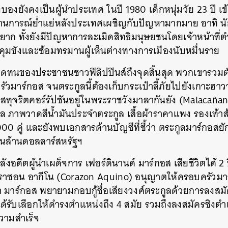
องยังคงเป็นผู้นำประเทศ ในปี 1980 เด็กหนุ่มวัย 23 ปี เข้
านการณ์ย่ำแย่หลังประเทศเผชิญกับปัญหามากมาย อาทิ นัก
ก ทั้งยังมีปัญหาการละเมิดสิทธิมนุษยชนโดยเจ้าหน้าที
คุมขังและซ้อมทรมานผู้เห็นต่างทางการเมืองนับหมื่นราย
ดทนของประชาชนชาวฟิลิปปินส์ถึงจุดสิ้นสุด พวกเขารวมตัว
วมาร์กอส จนตระกูลนี้ต้องเก็บกระเป๋าลี้ภัยไปยังเกาะฮ
์กอสทุจริตคอร์รัปชันอยู่ในพระราชวังมาลากันยัง (Malacañang
าล ภาพวาดสีน้ำมันประจำตระกูล เสื้อผ้าราคาแพง รองเท้า
,000 คู่ และยังพบเอกสารด้านบัญชีที่ชี้ว่า ตระกูลมาร์กอส
่นล้านดอลลาร์สหรัฐฯ
ังอดีตผู้นำเผด็จการ เฟอร์ดินานด์ มาร์กอส เสียชีวิตได้ 2 
ราซอน อากีโน (Corazon Aquino) อนุญาตให้ครอบครัวมา
ดา มาร์กอส พยายามกอบกู้ชื่อเสียงวงศ์ตระกูลด้วยการลงส
ด้รับเลือกให้ดำรงตำแหน่งถึง 4 สมัย รวมถึงลงสมัครชิงต
ความสำเร็จ
นหา