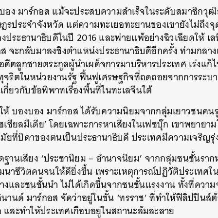
อง มาร์กอส แม้จะประสบความสำเร็จในระดับสมาชิกวุฒิส
SHARE
TWEET
LINE
EMAIL
ษฎรประจำจังหวัด แต่ความทะเยอทะยานของเขายังไม่ถึงจุดส
ประธานาธิบดีในปี 2016 และพ่ายแพ้อย่างฉิวเฉียดให้ เลน
 จะกลับมาลงชิงตำแหน่งประธานาธิบดีอีกครั้ง ท่ามกลางเ
ให้อดีตลูกชายตระกูลผู้นำเผด็จการมาบริหารประเทศ เร่งแก
จริตในหน่วยงานรัฐ ฟื้นฟูเศรษฐกิจที่ถดถอยจากการระบ
กี่ยวกับข้อพิพาทเรื่องพื้นที่ในทะเลจีนใต้
ให้ บองบอง มาร์กอส ได้รับความนิยมจากกลุ่มเยาวชนคนรุ่
‘โซเชียลมีเดีย’ โดยเฉพาะการหาเสียงในเฟซบุ๊ก เขาพยายา
ัยที่บิดาของตนเป็นประธานาธิบดี ประเทศมีความเจริญรุ่งเ
ดฐานเสียง ‘ประชานิยม – อำนาจนิยม’ จากกลุ่มชนชั้นรากหญ
ชีวิตคนจนให้ดียิ่งขึ้น เพราะเหตุการณ์ปฏิวัติประเทศในป
และชนชั้นนำ ไม่ได้เกิดขึ้นจากชนชั้นแรงงาน ทั้งที่ความ
นานด์ มาร์กอส จัดว่าอยู่ในขั้น ‘ทรราช’ ที่ทำให้ฟิลิปปินส์
 และทำให้ประเทศเกือบอยู่ในสถานะล้มละลาย