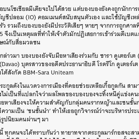
อบนโซเชียลมีเดียจะไปได้สวย แต่บองบองยังคงถูกนักการเมื
้บัญชีปลอม (IO) คอมเมนต์สนับสนุนตัวเอง และใช้บัญชีเห
ว รวมถึงบองบองยังมีประวัติเสียๆ หายๆ จากการถูกศาลพ
5 จึงเป็นเหตุผลที่ทำให้เจ้าตัวมักปฏิเสธการเข้าร่วมดีเบต
าษณ์กับสื่อมวลชน
่กล่าวมา บองบองยังจับมือหาเสียงร่วมกับ ซารา ดูเตอร์เต
(Davao) บุตรสาวของอดีตประธานาธิบดี โรดรีโก ดูเตอร์เต
ยใต้สังกัด BBM-Sara Uniteam
ตระกูลดังในแวดวงการเมืองที่คอยช่วยเหลือเกื้อกูลกัน ส
ึงไม่เป็นที่แปลกใจว่าผลโพลของบองบองจะทิ้งหนีคู่แข่งค
ธอหาเสียงจะให้ความสำคัญกับกลุ่มคนรากหญ้าและชนชั้นก
มีความเป็น ‘ชนชั้นนำ’ ทำให้เธอถูกวิจารณ์ว่าจะบริหารป
ฏิรูปนิยมคนผ่านๆ มา
นี้ ทุกคนจะได้ทราบกันว่า ทายาทจากตระกูลมาร์กอสจะสาม