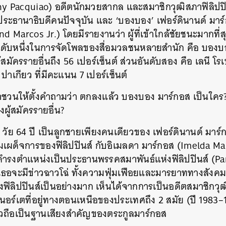
y Pacquiao) อดีตนักมวยสากล และสมาชิกวุฒิสภาฟิลิปปิน
ะธานาธิบดีคนปัจจุบัน และ ‘บองบอง’ เฟอร์ดินานด์ มาร์ก
Marcos Jr.) โดยมีรายงานว่า ผู้ที่เข้าใกล้ชัยชนะมากที่สุ
อันดับหนึ่งในการจัดโพลของสื่อมวลชนหลายสำนัก คือ บองบอ
ครรายอื่นถึง 56 เปอร์เซ็นต์ ส่วนอันดับสอง คือ เลนี โรเบร
ปาเกียว ที่มีคะแนน 7 เปอร์เซ็นต์
วนให้ตั้งคำถามว่า ตกลงแล้ว บองบอง มาร์กอส เป็นใคร
งผู้สมัครรายอื่น?
วัย 64 ปี เป็นลูกชายเพียงคนเดียวของ เฟอร์ดินานด์ มาร
มเผด็จการของฟิลิปปินส์ กับอิเมลดา มาร์กอส (Imelda Ma
ันดำรงตำแหน่งเป็นประธานพรรคสมาพันธ์แห่งฟิลิปปินส์ (Pa
เธอจะมีข่าวฉาวโฉ่ ทั้งความฟุ่มเฟือยและมารยาททางสังคมท
ลิปปินส์เป็นอย่างมาก เห็นได้จากการเป็นอดีตสมาชิกวุฒิส
นอร์เตที่อยู่ทางตอนเหนือของประเทศถึง 2 สมัย (ปี 1983
กล่าวถือเป็นฐานเสียงสำคัญของตระกูลมาร์กอส