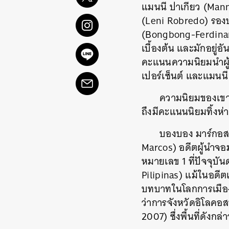
แมนนี ปาเกียว (Mann
(Leni Robredo) รองปร
(Bongbong-Ferdinand 
เบื้องต้น และมักอยู่
คะแนนความนิยมนำผู้สมั
เปอร์เซ็นต์ และแมนนี 
ความนิยมของเขาช
ถึงมีคะแนนนิยมทิ้งห่า
บองบอง มาร์กอส 
Marcos) อดีตผู้นำจอ
หมายเลข 1 ที่ปัจจุบ
Pilipinas) แม้ในอดีต
บทบาทในโลกการเมืองฟิ
ว่าการจังหวัดอิโลคอส
2007) ซึ่งพื้นที่ดัง