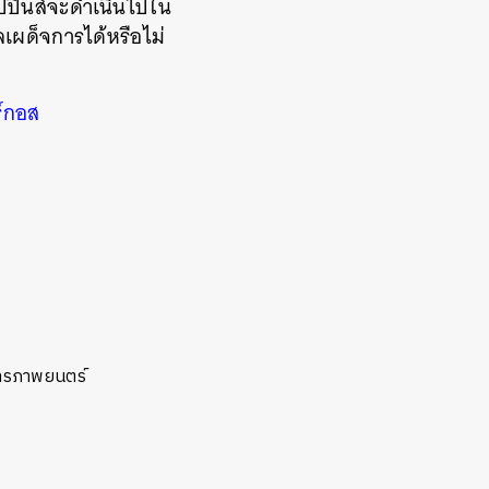
ลิปปินส์จะดำเนินไปใน
เผด็จการได้หรือไม่
์กอส
การภาพยนตร์