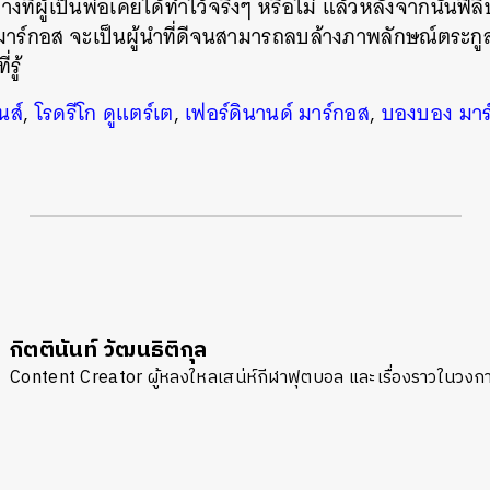
งที่ผู้เป็นพ่อเคยได้ทำไว้จริงๆ หรือไม่ แล้วหลังจากนั้นฟิ
ร์กอส จะเป็นผู้นำที่ดีจนสามารถลบล้างภาพลักษณ์ตระกูล
รู้
นส์
,
โรดรีโก ดูแตร์เต
,
เฟอร์ดินานด์ มาร์กอส
,
บองบอง มาร
กิตตินันท์ วัฒนธิติกุล
Content Creator ผู้หลงใหลเสน่ห์กีฬาฟุตบอล และเรื่องราวในวง