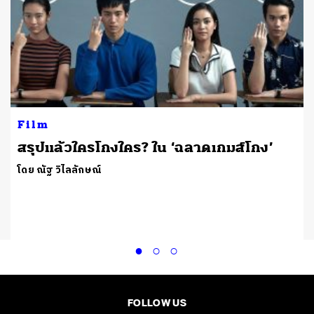
Film
สรุปแล้วใครโกงใคร? ใน ‘ฉลาดเกมส์โกง’
โดย ณัฐ วิไลลักษณ์
น
FOLLOW US