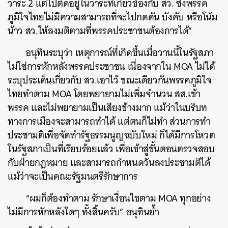
วาระ 2 แต่ไปติดอยู่ในวาระที่เกี่ยวข้องกับ สว. ซึ่งพรรค
ภูมิใจไทยไม่มีความสามารถที่จะไปกดดัน บังคับ หรือโน้ม
น้าว สว.ให้ลงมติตามที่พรรคประชาชนต้องการได้”
อนุทินระบุว่า เหตุการณ์ที่เกิดขึ้นเมื่อวานนี้ในรัฐสภา
ไม่ใช่การหักหลังพรรคประชาชน เนื่องจากใน MOA ไม่ได้
ระบุประเด็นเกี่ยวกับ สว.เอาไว้ ขณะเดียวกันพรรคภูมิใจ
ไทยทำตาม MOA โดยพยายามไม่เพิ่มจำนวน สส.เข้า
พรรค และไม่พยายามเป็นเสียงข้างมาก แม้ว่าในบริบท
ทางการเมืองจะสามารถทำได้ แต่ตนก็ไม่ทำ ส่วนการทำ
ประชามติเพื่อจัดทำรัฐธรรมนูญฉบับใหม่ ก็ได้มีการโหวต
ค้นหา
ในรัฐสภาเป็นที่เรียบร้อยแล้ว เพื่อเข้าสู่ขั้นตอนตรวจสอบ
SHARE
TWEET
LINE
EMAIL
กับฝ่ายกฎหมาย และสามารถกำหนดวันลงประชามติได้
แม้ว่าจะเป็นคณะรัฐมนตรีรักษาการ
“ผมก็ต้องทำตาม รักษาเงื่อนไขตาม MOA ทุกอย่าง
ไม่มีการหักหลังใดๆ ทั้งสิ้นครับ” อนุทินย้ำ