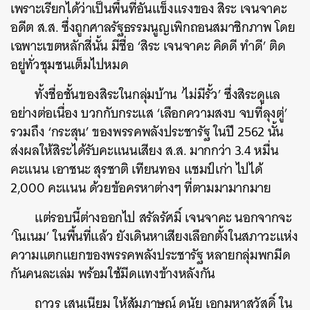
เพราะเรียกได้ว่าเป็นพื้นที่อันแข็งแรงของ สิระ เจนจาคะ
อดีต ส.ส. ซึ่งถูกศาลรัฐธรรมนูญเพิกถอนสมาชิกภาพ โดย
เฉพาะเขตหลักสี่นั้น มีชื่อ
‘
สิระ เจนจาคะ คิดดี ทำดี
’
ติด
อยู่ทั่วชุมชนเต็มไปหมด
ทั้งชื่อชั้นของสิระในกลุ่มบ้าน
‘
ไม่มีรั้ว
’
ซึ่งสิระดูแล
อย่างต่อเนื่อง บวกกับกระแส
‘
เลือกความสงบ จบที่ลุงตู่
’
รวมถึง
‘
กระสุน
’
ของพรรคพลังประชารัฐ ในปี
2562
นั้น
ส่งผลให้สิระได้รับคะแนนเสียง ส.ส. มากกว่า
3.4
หมื่น
คะแนน เอาชนะ สุรชาติ เทียนทอง แชมป์เก่า ไปได้
2,000
คะแนน ด้วยข้อครหาต่างๆ ที่ตามมามากมาย
แต่รอบนี้ต่างออกไป สรัลรัศมิ์ เจนจาคะ นอกจากจะ
‘
โนเนม
’
ในพื้นที่แล้ว ยังเดินหาเสียงเลือกตั้งในสภาวะแห่ง
ความแตกแยกของพรรคพลังประชารัฐ หลายกลุ่มพกมีด
กันคนละเล่ม พร้อมใช้มีดแทงข้างหลังกัน
ถาวร เสนเนียม ให้สัมภาษณ์ ดนัย เอกมหาสวัสดิ์ ใน