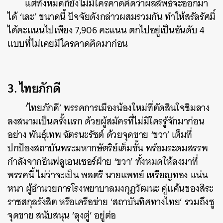
แต่ทั้งหมดก็ยังไม่มีใครคาดคิดว่าผลลัพธ์จะออกมา
ได้
‘
เละ
’
ขนาดนี้ ปัจจัยดังกล่าวผสมรวมกัน ทำให้สรัลรัศมิ์
ได้คะแนนไปเพียง
7,906
คะแนน ตกไปอยู่เป็นอันดับ
4
แบบที่ไม่เคยมีใครคาดคิดมาก่อน
3. ไทยภักดี
‘
ไทยภักดี
’
พรรคการเมืองน้องใหม่ที่ตัดสินใจชิมลาง
ลงสนามเป็นครั้งแรก ด้วยผู้สมัครที่ไม่มีใครรู้จักมาก่อน
อย่าง พันธุ์เทพ ฉัตรนะรัชต์ ด้วยจุดขาย
‘
ขวา
’
เต็มที่
ปกป้องสถาบันพระมหากษัตริย์เต็มขั้น
พร้อมระดมสรรพ
กำลังจากอินฟลูเอนเซอร์ฝ่าย
‘
ขวา
’
ทั้งหมดให้ลงมาที่
พรรคนี้ ไม่ว่าจะเป็น พลตรี นายแพทย์ เหรียญทอง แน่น
หนา ผู้อำนวยการโรงพยาบาลมงกุฎวัฒนะ คู่แค้นของสิระ
ราชสกุลรังสิต หรือเครือข่าย
‘
สถาบันทิศทางไทย
’
รวมถึงชู
จุดขาย สนับสนุน
‘
ลุงตู่
’
อยู่ต่อ