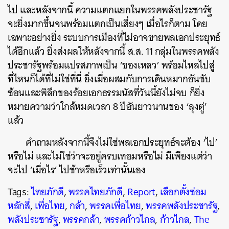
ไป และหลังจากนี้ ความแตกแยกในพรรคพลังประชารัฐ
จะยิ่งมากขึ้นจนพร้อมแตกเป็นเสี่ยงๆ เมื่อไรก็ตาม โดย
เฉพาะอย่างยิ่ง ระบบการเมืองที่ไม่อาจขายพลเอกประยุทธ์
ได้อีกแล้ว ยิ่งส่งผลให้หลังจากนี้ ส.ส.​
11
กลุ่มในพรรคพลัง
ประชารัฐพร้อมแปรสภาพเป็น
‘
ของเหลว
’
พร้อมไหลไปสู่
ที่ไหนก็ได้ที่ไม่ใช่ที่นี่ ยิ่งเมื่อผสมกับการเดินหมากอันซับ
ซ้อนและพิลึกของร้อยเอกธรรมนัสที่วันนี้ยังไม่จบ ก็ยิ่ง
หมายความว่าใกล้หมดเวลา
8
ปีอันยาวนานของ
‘
ลุงตู่’
แล้ว
คำถามหลังจากนี้จึงไม่ใช่พลเอกประยุทธ์จะต้อง
‘
ไป
’
หรือไม่ และไม่ใช่ว่าจะอยู่ครบเทอมหรือไม่ มีเพียงแต่ว่า
จะไป
‘
เมื่อไร
’
ไปช้าหรือเร็วเท่านั้นเอง
Tags:
ไทยภักดี
,
พรรคไทยภักดี
,
Report
,
เลือกตั้งซ่อม
หลักสี่
,
เพื่อไทย
,
กล้า
,
พรรคเพื่อไทย
,
พรรคพลังประชารัฐ
,
พลังประชารัฐ
,
พรรคกล้า
,
พรรคก้าวไกล
,
ก้าวไกล
,
The