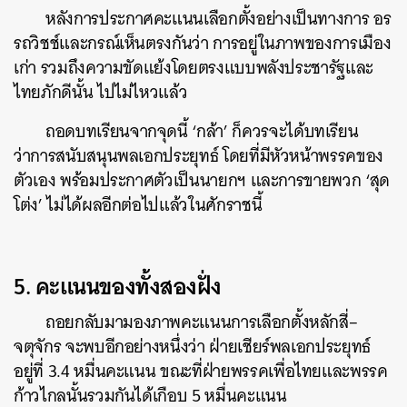
หลังการประกาศคะแนนเลือกตั้งอย่างเป็นทางการ อร
รถวิชช์และกรณ์เห็นตรงกันว่า การอยู่ในภาพของการเมือง
เก่า รวมถึงความขัดแย้งโดยตรงแบบพลังประชารัฐและ
ไทยภักดีนั้น ไปไม่ไหวแล้ว
ถอดบทเรียนจากจุดนี้
‘
กล้า
’
ก็ควรจะได้บทเรียน
ว่าการสนับสนุนพลเอกประยุทธ์​ โดยที่มีหัวหน้าพรรคของ
ตัวเอง พร้อมประกาศตัวเป็นนายกฯ และการขายพวก
‘
สุด
โต่ง
’
ไม่ได้ผลอีกต่อไปแล้วในศักราชนี้
5. คะแนนของทั้งสองฝั่ง
ถอยกลับมามองภาพคะแนนการเลือกตั้งหลักสี่
–
จตุจักร จะพบอีกอย่างหนึ่งว่า ฝ่ายเชียร์พลเอกประยุทธ์
อยู่ที่
3.4
หมื่นคะแนน ขณะที่ฝ่ายพรรคเพื่อไทยและพรรค
ก้าวไกลนั้นรวมกันได้เกือบ
5
หมื่นคะแนน