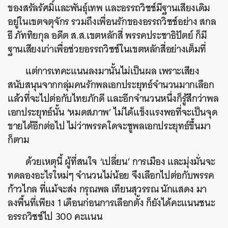
ของสรัลรัศมิ์และพันธุ์เทพ และอรรถวิชช์มีฐานเสียงเดิม
อยู่ในเขตจตุจักร รวมถึงเพื่อนรักของอรรถวิชช์อย่าง สกล
ธี ภัททิยกุล อดีต ส.ส.เขตหลักสี่ พรรคประชาธิปัตย์ ก็มี
ฐานเสียงเก่าเพื่อช่วยอรรถวิชช์ในเขตหลักสี่อย่างเต็มที่
แต่การเทคะแนนลงมานั้นไม่เป็นผล เพราะเสียง
สนับสนุนจากกลุ่มคนรักพลเอกประยุทธ์จำนวนมากเลือก
แล้วที่จะไปต่อกับไทยภักดี และอีกจำนวนหนึ่งก็รู้สึกว่าพล
เอกประยุทธ์นั้น
‘
หมดสภาพ
’
ไม่ได้แข็งแรงพอที่จะเป็นจุด
ขายได้อีกต่อไป ไม่ว่าพรรคใดจะชูพลเอกประยุทธ์ขึ้นมา
ก็ตาม
ด้วยเหตุนี้ ผู้ที่สนใจ
‘
เปลี่ยน
’
การเมือง และมุ่งมั่นจะ
ทดลองอะไรใหม่ๆ จำนวนไม่น้อย จึงเลือกไปต่อกับพรรค
ก้าวไกล ที่แม้จะส่ง กรุณพล เทียนสุวรรณ นักแสดง มา
ลงพื้นที่เพียง
1
เดือนก่อนการเลือกตั้ง ก็ยังได้คะแนนชนะ
อรรถวิชช์ไป
300
คะแนน