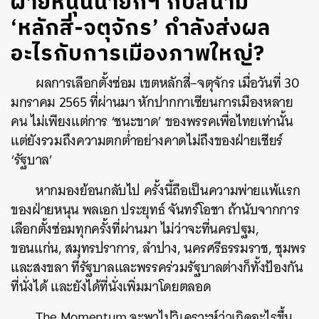
ฝ่ายหนุนนายกฯ กับสนาม
‘หลักสี่-จตุจักร’ กำลังส่งผล
อะไรกับการเมืองภาพใหญ่?
ผลการเลือกตั้งซ่อม เขตหลักสี่
–
จตุจักร เมื่อวันที่
30
มกราคม
2565
ที่ผ่านมา หักปากกาเซียนการเมืองหลาย
คน ไม่เพียงแต่การ
‘
ชนะขาด
’
ของพรรคเพื่อไทยเท่านั้น
แต่ยังรวมถึงความตกต่ำอย่างคาดไม่ถึงของฝ่ายเชียร์
‘
รัฐบาล
’
หากมองย้อนกลับไป ครั้งนี้ถือเป็นความพ่ายแพ้แรก
ของฝ่ายหนุน พลเอก ประยุทธ์ จันทร์โอชา ถ้านับจากการ
เลือกตั้งซ่อมทุกครั้งที่ผ่านมา ไม่ว่าจะที่นครปฐม,
ขอนแก่น, สมุทรปราการ, ลำปาง, นครศรีธรรมราช, ชุมพร
และสงขลา ที่รัฐบาลและพรรคร่วมรัฐบาลต่างก็ทั้งป้องกัน
ที่นั่งได้ และยังได้ที่นั่งเพิ่มมาโดยตลอด
The Momentum
จะพาไปวิเคราะห์ว่าเกิดอะไรขึ้น