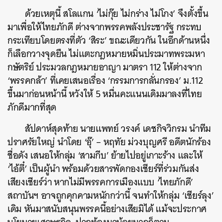
ด้วยเหตุนี้ สโลแกน
‘
ไม่กุ๊ย ไม่กร่าง ไม่โกง
’
จึงตั้งขึ้น
มาเพื่อให้ไทยภักดี ต่างจากพรรคพลังประชารัฐ กระทบ
กระเทียบโดยตรงที่ตัว
‘
สิระ
’
ขณะเดียวกัน ในอีกด้านหนึ่ง
ก็เลือกวางจุดยืน ไม่แตะกฎหมายหมิ่นประมาทพระมหา
กษัตริย์ ประมวลกฎหมายอาญา มาตรา
112
ให้ต่างจาก
‘
พรรคกล้า
’
ที่เคยเสนอเรื่อง
‘
กรรมการกลั่นกรอง
’
ม.
112
ขึ้นมาก่อนหน้านี้ หวังให้
5
หมื่นคะแนนเดิมมาลงที่ไทย
ภักดีมากที่สุด
สัปดาห์สุดท้าย นายแพทย์ วรงค์ เดชกิจวิกรม นำทีม
ปราศรัยใหญ่ นำโดย
‘
อุ๊
’
–
หฤทัย ม่วงบุญศรี อดีตนักร้อง
ชื่อดัง เสนอให้กลุ่ม
‘
สามกีบ
’
ย้ายไปอยู่เกาะร้าง และให้
‘
ไอ้ตี๋
’
เป็นผู้นำ พร้อมด้วยสารพัดกองเชียร์ที่ร่วมกันส่ง
เสียงเชียร์ว่า หากไม่มีพรรคการเมืองแบบ
‘
ไทยภักดี
’
สถาบันฯ อาจถูกคุกคามหนักกว่านี้ จนทำให้กลุ่ม
‘
เชียร์ลุง
’
เดิม หันมาสนับสนุนพรรคนี้อย่างเสียมิได้ แม้จะประกาศ