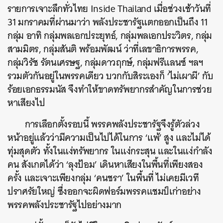
รายการเจาะลึกทั่วไทย
Inside Thailand
เมื่อช่วงเช้าวันที่
31
มกราคมที่ผ่านมาว่า พลังประชารัฐแตกออกเป็นถึง
11
กลุ่ม อาทิ กลุ่มพลเอกประยุทธ์, กลุ่มพลเอกประวิตร, กลุ่ม
สามมิตร, กลุ่มสันติ พร้อมพัฒน์ ว่าที่เลขาธิการพรรค,
กลุ่มวิรัช รัตนเศรษฐ, กลุ่มดาวฤกษ์, กลุ่มฟรีแลนซ์ ฯลฯ
รวมตัวกันอยู่ในพรรคเดียว บวกกับสิระเองก็
‘
ไม่เผาผี
’
กับ
ร้อยเอกธรรมนัส จึงทำให้ขาดทรัพยากรสำคัญในการช่วย
หาเสียงไป
การเลือกตั้งรอบนี้ พรรคพลังประชารัฐจึงรู้ตัวล่วง
หน้าอยู่แล้วว่ามีความเป็นไปได้ในการ
‘
แพ้
’
สูง และไม่ได้
ทุ่มสุดตัว ทั้งในแง่ทรัพยากร ในแง่กระสุน และในแง่กำลัง
คน สังเกตได้ว่า
‘
ลุงป้อม
’
เดินหาเสียงในพื้นที่เพียงสอง
ครั้ง และเจาะเพียงกลุ่ม
‘
คนชรา
’
ในพื้นที่ ไม่เคยมีเวที
ปราศรัยใหญ่ ซึ่งออกจะผิดฟอร์มพรรคแชมป์เก่าอย่าง
พรรคพลังประชารัฐไปอย่างมาก