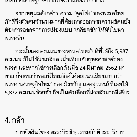
นโยบายเศรษฐกิจ
–
ปากท้องมาน้อยมากก็ตาม
จากเหตุผลดังกล่าว ความ
‘
สุดโต่ง
’
ของพรรคไทย
ภักดีจึงตัดคนจำนวนมากที่ต้องการออกจากความขัดแย้ง
ต้องการออกจากการเมืองแบบ
‘
เกลียดชัง
’
ให้หันไปหา
พรรคอื่น
กระนั้นเอง คะแนนของพรรคไทยภักดีที่ได้ถึง
5,987
ค้นหา
คะแนน ก็ไม่ได้น่าเกลียด เมื่อเทียบกับยุทธศาสตร์ของ
SHARE
TWEET
LINE
EMAIL
พรรค และหากใช้การเลือกตั้งเมื่อ
24
มีนาคม
2562
มา
ทาบ ก็จะพบว่ารอบนี้ไทยภักดีได้คะแนนเสียงมากกว่า
พรรค
‘
เศรษฐกิจใหม่
’
ของ มิ่งขวัญ แสงสุวรรณ์ ที่เคยได้
5,872
คะแนนด้วยซ้ำ ถือเป็นตัวเลือกที่น่ากลัวมากทีเดียว
4. กล้า
การตัดสินใจส่ง อรรถวิชช์ สุวรรณภักดี เลขาธิการ