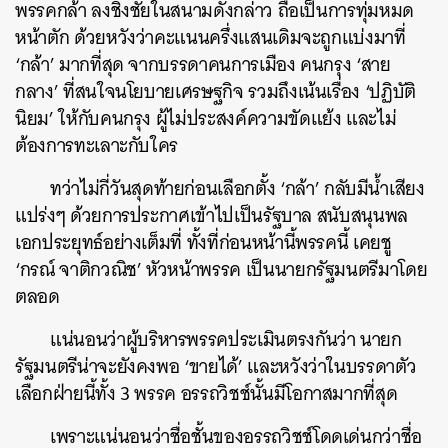
พรรคกล้า ลงชิงชัยในสนามดังกล่าว ถือเป็นการทุ่มหมด
หน้าตัก ด้วยหวังว่าคะแนนครึ่งแสนเดิมจะถูกแบ่งมาที่
‘
กล้า
’
มากที่สุด จากบรรดาคนการเมือง คนกรุง
‘
สาย
กลาง
’
ที่สนใจนโยบายเศรษฐกิจ รวมถึงเน้นเรื่อง
‘
ปฏิบัติ
นิยม
’
ให้กับคนกรุง ผู้ไม่ประสงค์ความขัดแย้ง และไม่
ต้องการทะเลาะกับใคร
ทว่าไม่กี่วันสุดท้ายก่อนเลือกตั้ง
‘
กล้า
’
กลับมีน้ำเสียง
แปร่งๆ ด้วยการประกาศเข้าไปเป็นรัฐบาล สนับสนุนพล
เอกประยุทธ์อย่างเต็มที่ ทั้งที่ก่อนหน้านี้พรรคนี้ เคยชู
‘
กรณ์ จาติกวณิช
’
หัวหน้าพรรค เป็นนายกรัฐมนตรีมาโดย
ตลอด
แน่นอนว่าผู้บริหารพรรคประเมินตรงกันว่า นายก
รัฐมนตรีน่าจะยังคงพอ
‘
ขายได้
’
และหวังว่าในบรรดาตัว
เลือกฝ่ายนี้ทั้ง
3
พรรค อรรถวิชช์นั้นมีโอกาสมากที่สุด
เพราะแน่นอนว่าชื่อชั้นของอรรถวิชช์โดดเด่นกว่าชื่อ