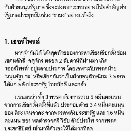
กับฝ่ายหนุนรัฐบาล ซึ่งจะส่งผลกระทบอย่างมีนัยสำคัญต่อ
รัฐบาลประยุทธ์ในช่วง
‘
ขาลง
’
อย่างแท้จริง
1. เซอร์ไพรส์
หากจำกันได้ โค้งสุดท้ายของการหาเสียงเลือกตั้งซ่อม
เขตหลักสี่
–
จตุจักร ตลอด
2
สัปดาห์ที่ผ่านมา เกิด
‘
เซอร์ไพรส์
’
อยู่หลายประการ โดยเฉพาะกับพรรคฝ่าย
‘
หนุนรัฐบาล
’
หรือเรียกกันว่าเป็นฝ่ายอนุรักษนิยม
3
พรรค
ได้แก่ พลังประชารัฐ ไทยภักดี และกล้า
แน่นอนว่า ทั้ง
3
พรรค ต้องการรวบ
5
หมื่นคะแนน
จากการเลือกตั้งครั้งที่แล้ว ประกอบด้วย
3.4
หมื่นคะแนน
ของ สิระ เจนจาคะ จากพรรคพลังประชารัฐ และ
1.6
หมื่น
คะแนน ของ พลตำรวจตรี วิชัย สังข์ประไพ จากพรรค
ประชาธิปัตย์ เข้ามาที่ตัวเองให้ได้มากที่สุด