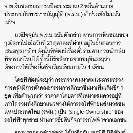
จ่ายเงินชดเชยเอกชนปีละประมาณ 2 หมื่นล้านบาท
ประกอบกับพระราชบัญญัติ (พ.ร.บ.) ตั๋วร่วมยังไม่แล้ว
เสร็จ
แต่ปัจจุบัน พ.ร.บ.ฉบับดังกล่าว ผ่านการเห็นชอบของ
วุฒิสภาไปเมื่อวันที่ 21 ตุลาคมที่ผ่าน อยู่ในขั้นตอนการ
เสนอทูลเกล้าฯ ดังนั้นพิพัฒน์เรื่องตั๋วร่วมสามารถนำกลับ
พิจารณาใหม่ได้ ทั้งนี้มีข้อสั่งการจากอนุทินระบุว่า
ค้นหา
ต้องการให้เรื่องนี้เสร็จเรียบร้อยภายใน 4 เดือน
SHARE
TWEET
LINE
EMAIL
โดยพิพัฒน์ระบุว่า กระทรวงคมนาคมและกระทรวง
การคลังมีการตั้งคณะกรรมการศึกษาขึ้นมาเพิ่มเติมอีก 1
ชุด เพื่อคำนวณว่า ราคาค่าโดยสารที่เหมาะสมควรอยู่ที่
เท่าไร รวมทั้งศึกษาแนวทางให้การรถไฟฟ้าขนส่งมวลชน
แห่งประเทศไทย (รฟม.) เป็น ‘Single Ownership’ ของ
รถไฟฟ้าทุกสาย ผ่านการซื้อคืนกิจการรถไฟฟ้าจากเอกชน
รองนายกฯ กล่าวต่อว่า ได้หารือกับ เอกนิติ นิติทัณฑ์