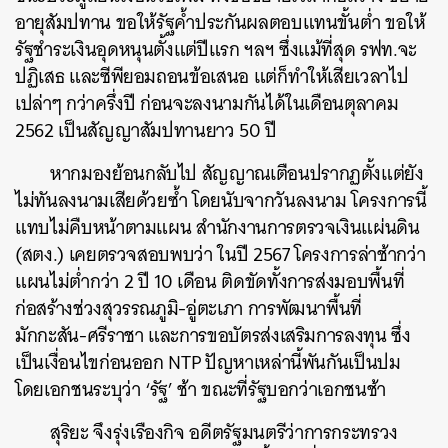
อายุสัมปทาน ขอให้รัฐค้ำประกันผลตอบแทนขั้นต่ำ ขอให้
รัฐชำระเงินอุดหนุนตั้งแต่ปีแรก ฯลฯ ซึ่งแม้ที่สุด รฟท.จะ
ปฏิเสธ และซีพียอมถอนข้อเสนอ แต่ก็ทำให้เสียเวลาไป
เปล่าๆ กว่าครึ่งปี ก่อนจะลงนามกันได้ในเดือนตุลาคม
2562 เป็นสัญญาสัมปทานยาว 50 ปี
หากมองย้อนกลับไป สัญญาณเตือนปรากฏตั้งแต่ยัง
ไม่ทันลงนามเสียด้วยซ้ำ โดยนับจากวันลงนาม โครงการนี้
แทบไม่คืบหน้าตามแผน สำนักงานการตรวจเงินแผ่นดิน
(สตง.) เคยตรวจสอบพบว่า ในปี 2567 โครงการล่าช้ากว่า
แผนไม่ต่ำกว่า 2 ปี 10 เดือน ติดขัดทั้งการส่งมอบพื้นที่
ก่อสร้างช่วงสุวรรณภูมิ-อู่ตะเภา การพัฒนาพื้นที่
มักกะสัน-ศรีราชา และการขอบัตรส่งเสริมการลงทุน ซึ่ง
เป็นเงื่อนไขก่อนออก NTP ปัญหาเหล่านี้พันกันเป็นปม
โดยเอกชนระบุว่า ‘รัฐ’ ช้า ขณะที่รัฐบอกว่าเอกชนช้า
สุริยะ จึงรุ่งเรืองกิจ อดีตรัฐมนตรีว่าการกระทรวง