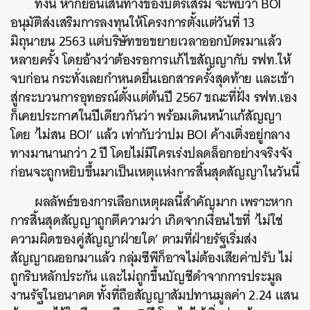
ทั้งนี้ หากย้อนเส้นทางของบัตรเสริม จะพบว่า BOI
อนุมัติส่งเสริมการลงทุนให้โครงการตั้งแต่วันที่ 13
มิถุนายน 2563 แต่บริษัทขอขยายเวลาออกบัตรมาแล้ว
หลายครั้ง โดยอ้างว่าต้องรอการแก้ไขสัญญากับ รฟท.ให้
จบก่อน กระทั่งเลยกำหนดยื่นเอกสารครั้งสุดท้าย และเข้า
สู่กระบวนการอุทธรณ์ตั้งแต่ต้นปี 2567 ขณะที่ฝั่ง รฟท.เอง
ก็เคยประกาศในปีเดียวกันว่า พร้อมเดินหน้าแก้สัญญา
โดย ‘ไม่สน BOI’ แล้ว เท่ากับว่าปม BOI ค้างเติ่งอยู่กลาง
ทางมานานกว่า 2 ปี โดยไม่มีใครเร่งปลดล็อกอย่างจริงจัง
ก่อนจะถูกหยิบขึ้นมาเป็นเหตุแห่งการสิ้นสุดสัญญาในวันนี้
ผลลัพธ์ของการเลือกเหตุผลนี้สำคัญมาก เพราะหาก
การสิ้นสุดสัญญาถูกตีความว่า เกิดจากเงื่อนไขที่ ‘ไม่ใช่
ความผิดของคู่สัญญาฝ่ายใด’ ตามที่ฝ่ายรัฐเริ่มส่ง
สัญญาณออกมาแล้ว กลุ่มซีพีก็อาจไม่ต้องเสียค่าปรับ ไม่
ถูกริบหลักประกัน และไม่ถูกขึ้นบัญชีดำจากการประมูล
งานรัฐในอนาคต ทั้งที่ถือสัญญาสัมปทานมูลค่า 2.24 แสน