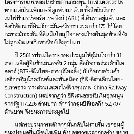
โครงการนี้เนื้อหอมในสายตานักลงทุน ไม่ใช่แค่ตัวรถไฟ
หากแต่เป็นแพ็กเกจที่ผูกพ่วงมาด้วย ทั้งสิทธิบริหาร
รถไฟฟ้าแอร์พอร์ต เรล ลิงก์ (ARL) ที่เดินรถอยู่แล้ว และ
สิทธิพัฒนาที่ดินมักกะสัน-ศรีราชา รวมกว่า 175 ไร่ โดย
เฉพาะมักกะสัน ที่ดินผืนใหญ่ใจกลางเมืองผืนสุดท้ายที่ยัง
ไม่ถูกพัฒนาเชิงพาณิชย์เต็มรูปแบบ
ปี 2561 รฟท.เปิดขายซองประมูลให้ผู้สนใจกว่า 31
ราย เหลือผู้ยื่นข้อเสนอจริง 2 กลุ่ม คือกิจการร่วมค้าบีเอ
สอาร์ (BTS-ซิโนไทย-ราชบุรีโฮลดิ้ง) กับกิจการร่วมค้า
เครือเจริญโภคภัณฑ์และพันธมิตร (ซีพี-อิตาเลียนไทย-
ช.การช่าง-ทางด่วนและรถไฟฟ้ากรุงเทพ-China Railway
Construction) ผลปรากฏว่า ซีพีเสนอขอรับเงินอุดหนุน
จากรัฐ 117,226 ล้านบาท ต่ำกว่ากลุ่มบีทีเอสถึง 52,707
ล้านบาท จึงชนะการประมูลไป
แต่กระบวนการหลังจากนั้นกลับไม่ราบรื่น เอกชนผู้
ชนะประมูลยื่นเงื่อนไขเพิ่ม ทั้งขอขยายเวลาก่อสร้าง ขยาย