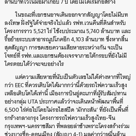
ล้านบาทไว้ในมือมาเกือบ 7 ปี โดยไม่ได้เริ่มก่อสร้าง
ในขณะที่เอกชนอาจเดินออกจากสัญญาโดยไม่มีบท
ลงโทษ ฝั่งรัฐได้จ่ายจริงไปแล้ว รฟท.เวนคืนที่ดินสำหรับ
โครงการราว 5,521 ไร่ ใช้งบประมาณ 5,740 ล้านบาท และ
รื้อย้ายระบบสาธารณูปโภคอีก 4,103 ล้านบาท ซึ่งหากสิ้น
สุดสัญญา การชดเชยความเสียหายระหว่างกัน จะเป็น
โจทย์ที่ รฟท.และเอกชนต้องเจรจาภายใต้กรอบที่ยังไม่มี
ใครตอบได้ว่าจะจบอย่างไร
แต่ความเสียหายที่นับเป็นตัวเลขไม่ได้ต่างหากที่ใหญ่
กว่า EEC ที่ควรเติบโตได้มากกว่านี้ด้วยรถไฟความเร็วสูง
เหลือเติบโตได้เท่านี้ เมืองการบินอู่ตะเภาที่ผู้รับสัมปทาน
อย่างกลุ่ม UTA ประกาศแล้วว่าจะเดินหน้าพัฒนาพื้นที่
6,500 ไร่ต่อไปโดยไม่รอไฮสปีด ‘มักกะสัน’ ที่ยังเป็นพื้นที่
รกร้างกลางกรุง โครงการรถไฟความเร็วสูงไทย-จีน
กรุงเทพฯ-นครราชสีมา ที่พลอยล่าช้าเพราะโครงสร้างร่วม
ช่วงบางซื่อ-ดอนเมือง (สัญญา 4-1) มูลค่ากว่าหมื่นล้าน