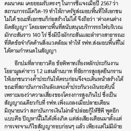
คมนาคม เคยยอมรับตรงๆ ในการชี้แจงเมื่อปี 2567 ว่า
สถานการณ์โควิด-19 ทำให้ภาครัฐส่งมอบพื้นที่ให้เอกชน
ไม่ได้ ขณะที่เอกชนก็ก่อสร้างไม่ได้ จึงถือว่า ‘ต่างคนต่าง
ผิดสัญญา’ โดยเฉพาะพื้นที่สนับสนุนบริการรถไฟบริเวณ
มักกะสันราว 140 ไร่ ซึ่งมีบึงมักกะสันและลำรางสาธารณะ
ที่ติดข้อจำกัดด้านสิ่งแวดล้อม ทำให้ รฟท.ส่งมอบพื้นที่ไม่
ได้ตามกำหนดในสัญญา
อีกปมที่ลากยาวคือ ข้อพิพาทเรื่องหลักประกันงาน
โยธามูลค่าราว 1.2 แสนล้านบาท ที่อัยการสูงสุดยืนกราน
ให้เอกชนวางค้ำประกันให้ครบก่อนจึงจะเดินหน้าสร้างได้
ขณะที่สถาบันการเงินลังเลจะค้ำประกันวงเงินระดับนี้
เพราะมองว่าความเสี่ยงของโครงการสูงเกินไป ซึ่งเป็น
สัญญาณเดียวกับที่ รฟท.เพิ่งแถลงเมื่อปลายเดือน
ค้นหา
มิถุนายนว่า สถาบันการเงินไม่กล้าปล่อยกู้ให้ซีพี พูดอีก
SHARE
TWEET
LINE
EMAIL
แบบคือ ปัญหานี้ไม่ได้เพิ่งเกิด แต่ส่งเสียงเตือนมาตั้งแต่
การเจรจาแก้ไขสัญญารอบก่อนๆ แล้ว เพียงแต่ไม่มีฝ่าย