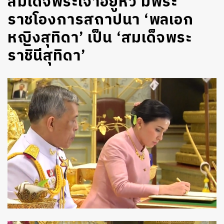
สมเด็จพระเจ้าอยู่หัว มีพระ
ราชโองการสถาปนา ‘พลเอก
หญิงสุทิดา’ เป็น ‘สมเด็จพระ
ราชินีสุทิดา’