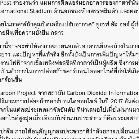
 Post
รายงานว่า
แผนการติดแอร์นอกอาคารของกาตาร์นั้น
ternational Stadium
ด้านอกของห้างสรรพสินค้า
และตล
เลยในกาตาร์ถ้าคุณปิดเครื่องปรับอากาศ
”
ยูเซฟ
อัล
ฮอร์
ผู้
ยฝั่งเพื่อความยั่งยืน
กล่าว
ญหานี้อาจจะทำให้อากาศภายนอกตัวอาคารเย็นลงบ้างในบางพื
ะยาว
และปัญหาที่แท้จริง
อีกทั้งยังเป็นการเพิ่มปัญหาให้มา
งงานไฟฟ้าจากเชื้อเพลิงฟอสซิลที่กาตาร์เป็นผู้ผลิต
ซึ่งการ
เป็นตัวการในการปล่อยก๊าซคาร์บอนไดออกไซด์ที่ก่อให้เก
ลกร้อนขึ้น
arbon Project
จากสถาบัน
Carbon Dioxide Information
ขปริมาณการปล่อยก๊าซคาร์บอนไดออกไซด์
ในปี
2017
อันส่ง
จกในแต่ละประเทศมาจัดอันดับ
ที่นำเสนอไปเมื่อไม่นานมา
อกไซด์สูงสุดเมื่อเทียบกับจำนวนประชากร
ก็คึอประเทศกา
ปารีส
ภายใต้อนุสัญญาสหประชาชาติว่าด้วยการเปลี่ยนแ