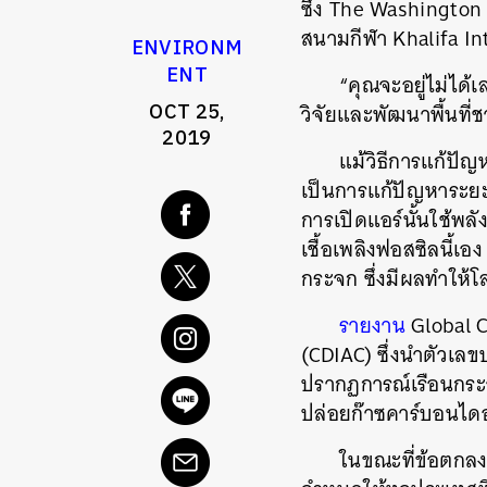
ซึ่ง
The Washington
สนามกีฬา
Khalifa In
ENVIRONM
ENT
“
คุณจะอยู่ไม่ได้
OCT 25,
วิจัยและพัฒนาพื้นที่ชา
2019
แม้วิธีการแก้ปั
เป็นการแก้ปัญหาระย
การเปิดแอร์นั้นใช้พลั
เชื้อเพลิงฟอสซิลนี้เอง
กระจก
ซึ่งมีผลทำให้โ
รายงาน
Global C
(CDIAC)
ซึ่งนำตัวเล
ปรากฏการณ์เรือนกระ
ปล่อยก๊าซคาร์บอนไดอ
ในขณะที่ข้อตกลง