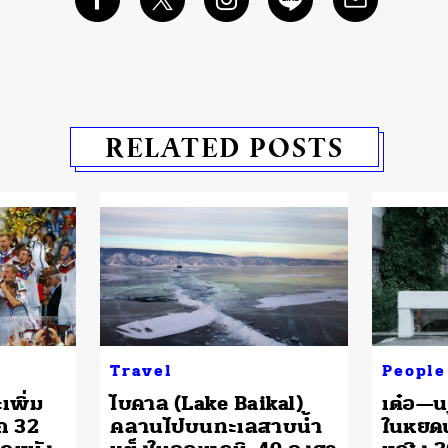
RELATED POSTS
Travel
People
เพิ่ม
ไบคาล (Lake Baikal)
เต๋อ—น
ก 32
คลานไปบนทะเลสาบน้ำ
ในหยดน