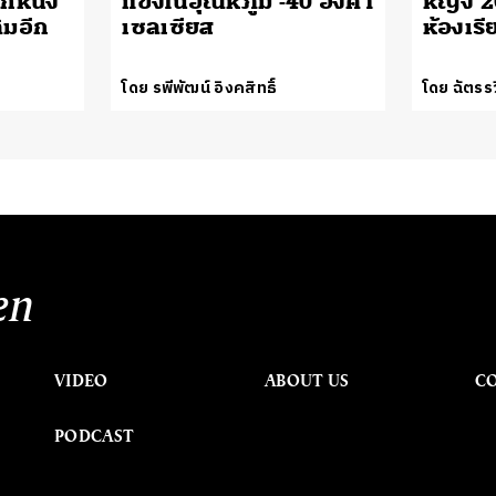
ูกหนัง
แข็งในอุณหภูมิ -40 องศา
หญิง 2
ิมอีก
เซลเซียส
ห้องเร
โดย รพีพัฒน์ อิงคสิทธิ์
โดย ฉัตรรว
en
VIDEO
ABOUT US
C
PODCAST