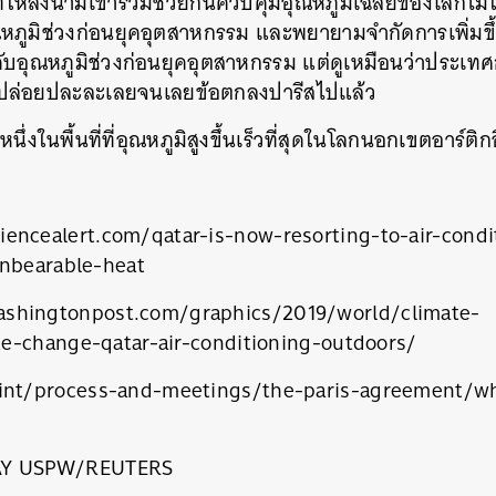
ให้ลงนามเข้าร่วมช่วยกันควบคุมอุณหภูมิเฉลี่ยของโลกไม่ให้
หภูมิช่วงก่อนยุคอุตสาหกรรม
และพยายามจำกัดการเพิ่มขึ
บอุณหภูมิช่วงก่อนยุคอุตสาหกรรม
แต่ดูเหมือนว่าประเทศ
ด้ปล่อยปละละเลยจนเลยข้อตกลงปารีสไปแล้ว
นึ่งในพื้นที่ที่อุณหภูมิสูงขึ้นเร็วที่สุดในโลกนอกเขตอาร์ติก
iencealert.com/qatar-is-now-resorting-to-air-condi
unbearable-heat
shingtonpost.com/graphics/2019/world/climate-
e-change-qatar-air-conditioning-outdoors/
นหา
.int/process-and-meetings/the-paris-agreement/wh
SHARE
TWEET
LINE
EMAIL
AY USPW/REUTERS