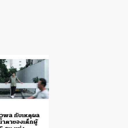
วพล กับเหตุผล
้ำตาของเด็กผู้