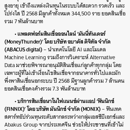
สูงอายุ เข้าถึงแหล่งเงินทุนในระบบได้สะดวก รวดเร็ว และ
โปร่งใส ปี 2568 มีลูกค้าทั้งหมด 344,500 ราย ยอดสินเชื่อ
รวม 7 พันล้านบาท
• แพลตฟอร์มสินเชื่อออนไลน์ ‘มันนี่ทันเดอร์
(
MoneyThunder)’ โดย บริษัท อบาคัส ดิจิทัล จำกัด
(ABACUS digital)
– นำเทคโนโลยี AI และโมเดล
Machine Learning รวมถึงการวิเคราะห์ Alternative
ค้นหา
Data มาช่วยพิจารณาอนุมัติสินเชื่อแก่ลูกค้าทุกกลุ่ม โดย
SHARE
TWEET
LINE
EMAIL
เฉพาะผู้ที่ไม่เข้าเงื่อนไขสินเชื่อจากธนาคารทั่วไปและมัก
พึ่งพาสินเชื่อนอกระบบ ปี 2568 มีฐานลูกค้ารวม 7 ล้านคน
ยอดสินเชื่อคงค้างรวม 7.3 พันล้านบาท
• บริการสินเชื่อนาโนไฟแนนซ์ผ่านแอป ‘ฟินนิกซ์
(
FINNIX)’ โดย บริษัท มันนิกซ์ จำกัด (MONIX)
– ฟินเทค
สตาร์ทอัปร่วมทุนระดับสากลระหว่างกลุ่มเอสซีบีเอกซ์และ
Abakus Group จากประเทศจีน ช่วยให้ประชาชนที่เข้าไม่