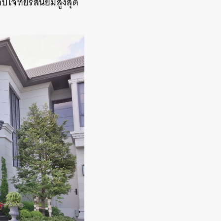
อตอบโจทย์รสนิยมสูงสุด