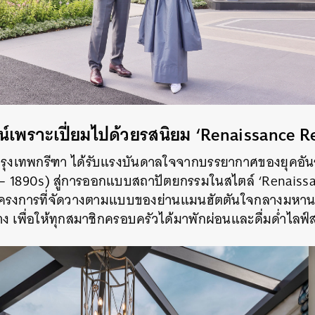
SHARE
TWEET
LINE
EMAIL
์เพราะเปี่ยมไปด้วยรสนิยม ‘Renaissance Re
 กรุงเทพกรีฑา ได้รับแรงบันดาลใจจากบรรยากาศของยุคอัน
s – 1890s) สู่การออกแบบสถาปัตยกรรมในสไตล์ ‘Renaissan
งการที่จัดวางตามแบบของย่านแมนฮัตตันใจกลางมหานครน
าง เพื่อให้ทุกสมาชิกครอบครัวได้มาพักผ่อนและดื่มด่ำไลฟ์