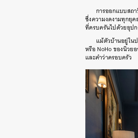
การออกแบบสถาปั
ซึ่งความงดงามทุกยุคส
ที่ครบครันไปด้วยอุ
แม้ตัวบ้านอยู่ใ
หรือ NoHo ของนิวยอร์
และคำว่าครอบครัว