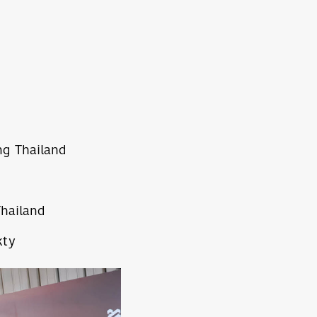
 Skincare
Thailand
้แก่ vivo
Gang Thailand
Extreme IT
Thailand
kty