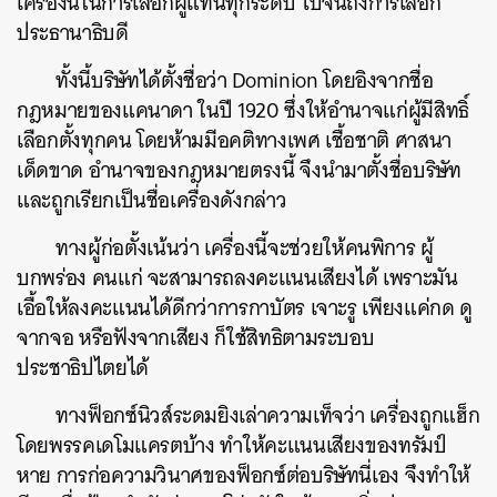
เครื่องนี้ในการเลือกผู้แทนทุกระดับ ไปจนถึงการเลือก
ประธานาธิบดี
ทั้งนี้บริษัทได้ตั้งชื่อว่า Dominion โดยอิงจากชื่อ
กฎหมายของแคนาดา ในปี 1920 ซึ่งให้อำนาจแก่ผู้มีสิทธิ์
เลือกตั้งทุกคน โดยห้ามมีอคติทางเพศ เชื้อชาติ ศาสนา
เด็ดขาด อำนาจของกฎหมายตรงนี้ จึงนำมาตั้งชื่อบริษัท
และถูกเรียกเป็นชื่อเครื่องดังกล่าว
ทางผู้ก่อตั้งเน้นว่า เครื่องนี้จะช่วยให้คนพิการ ผู้
ค้นหา
บกพร่อง คนแก่ จะสามารถลงคะแนนเสียงได้ เพราะมัน
SHARE
TWEET
LINE
EMAIL
เอื้อให้ลงคะแนนได้ดีกว่าการกาบัตร เจาะรู เพียงแค่กด ดู
จากจอ หรือฟังจากเสียง ก็ใช้สิทธิตามระบอบ
ประชาธิปไตยได้
ทางฟ็อกซ์นิวส์ระดมยิงเล่าความเท็จว่า เครื่องถูกแฮ็ก
โดยพรรคเดโมแครตบ้าง ทำให้คะแนนเสียงของทรัมป์
หาย การก่อความวินาศของฟ็อกซ์ต่อบริษัทนี่เอง จึงทำให้