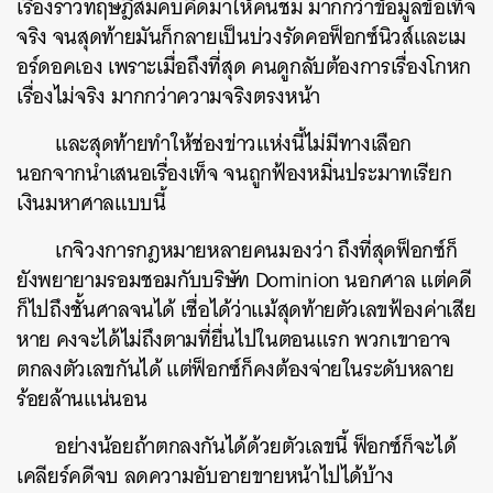
เรื่องราวทฤษฎีสมคบคิดมาให้คนชม มากกว่าข้อมูลข้อเท็จ
จริง จนสุดท้ายมันก็กลายเป็นบ่วงรัดคอฟ็อกซ์นิวส์และเม
อร์ดอคเอง เพราะเมื่อถึงที่สุด คนดูกลับต้องการเรื่องโกหก
เรื่องไม่จริง มากกว่าความจริงตรงหน้า
และสุดท้ายทำให้ช่องข่าวแห่งนี้ไม่มีทางเลือก
นอกจากนำเสนอเรื่องเท็จ จนถูกฟ้องหมิ่นประมาทเรียก
เงินมหาศาลแบบนี้
เกจิวงการกฎหมายหลายคนมองว่า ถึงที่สุดฟ็อกซ์ก็
ยังพยายามรอมชอมกับบริษัท Dominion นอกศาล แต่คดี
ก็ไปถึงชั้นศาลจนได้ เชื่อได้ว่าแม้สุดท้ายตัวเลขฟ้องค่าเสีย
หาย คงจะได้ไม่ถึงตามที่ยื่นไปในตอนแรก พวกเขาอาจ
ตกลงตัวเลขกันได้ แต่ฟ็อกซ์ก็คงต้องจ่ายในระดับหลาย
ร้อยล้านแน่นอน
อย่างน้อยถ้าตกลงกันได้ด้วยตัวเลขนี้ ฟ็อกซ์ก็จะได้
เคลียร์คดีจบ ลดความอับอายขายหน้าไปได้บ้าง