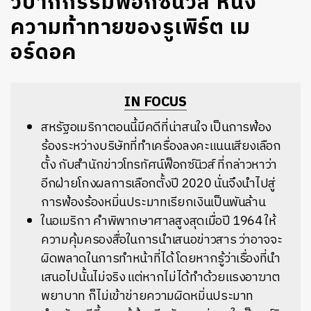
วิบากกรรมฟ็อกซ์นิวส์ หนึ่ง
ความท้าทายของรูเพิร์ต เม
อร์ดอค
IN FOCUS
สหรัฐอเมริกาตอนนี้มีคดีที่น่าสนใจ เป็นการฟ้อง
ร้องระหว่างบริษัทที่ทำเครื่องลงคะแนนเสียงเลือก
ตั้ง กับสำนักข่าวโทรทัศน์ฟ็อกซ์นิวส์ ที่กล่าวหาว่า
อีกฝ่ายโกงผลการเลือกตั้งปี 2020 นั่นจึงนำไปสู่
การฟ้องร้องหมิ่นประมาทเรียกเงินเป็นพันล้าน
ในอเมริกา คำพิพากษาศาลสูงสุดเมื่อปี 1964 ให้
ความคุ้มครองสื่อในการนำเสนอข่าวสาร ว่าอาจจะ
ผิดพลาดในการทำหน้าที่ได้ โดยหากรู้ว่าเรื่องที่นำ
เสนอไปนั้นไม่จริง แต่หากไม่ได้ทำด้วยแรงอาฆาต
พยาบาท ก็ไม่เข้าข่ายความผิดหมิ่นประมาท