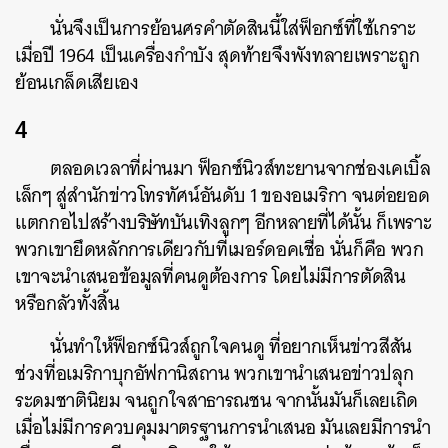
นั่นจึงเป็นการย้อนศรคำตัดสินนี้ใส่ฟ็อกซ์ที่ใช้เกราะ
เมื่อปี 1964 เป็นเครื่องกำบัง สุดท้ายจึงพังทลายเพราะถูก
ย้อนเกล็ดเสียเอง
4
ตลอดเวลาที่ผ่านมา ฟ็อกซ์นิวส์ทะยานจากช่องเคเบิ้ล
เล็กๆ สู่สำนักข่าวโทรทัศน์อันดับ 1 ของอเมริกา จนต่อยอด
แตกกอไปสร้างบริษัทบันเทิงลูกๆ อีกหลายที่ได้นั้น ก็เพราะ
พวกเขายึดหลักการเดียวกับที่เมอร์ดอคเชื่อ นั่นก็คือ พวก
เขาจะนำเสนอข้อมูลที่คนดูต้องการ โดยไม่มีการตัดสิน
หรือกลัวทั้งสิ้น
นั่นทำให้ฟ็อกซ์นิวส์ถูกใจคนดู ที่อยากเห็นข่าวสีสัน
ช่วงที่อเมริกาบุกอัฟกานิสถาน พวกเขานำเสนอข่าวปลุก
ระดมชาตินิยม จนถูกใจสาธารณชน จากนั้นมันก็เลยเถิด
เมื่อไม่มีการควบคุมมาตรฐานการนำเสนอ มันเลยมีการนำ