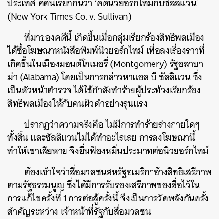
ประเทศ คดีนี้เรียกกันว่า ‘คดีนิวยอร์กไทม์กับซัลลิแวน’
(New York Times Co. v. Sullivan)
ที่มาของคดีนี้ เกิดขึ้นเมื่อกลุ่มเรียกร้องสิทธิพลเมือง
ได้ซื้อโฆษณาหนังสือพิมพ์นิวยอร์กไทม์ เพื่อลงเรื่องราวที่
เกิดขึ้นในเมืองมอนต์โกเมอรี่ (Montgomery) รัฐอลาบา
ม่า (Alabama) โดยเป็นการกล่าวหาแอล บี ซัลลิแวน ซึ่ง
เป็นหัวหน้าตำรวจ ได้ใช้กำลังทำร้ายผู้ประท้วงเรียกร้อง
สิทธิพลเมืองให้กับคนผิวดำอย่างรุนแรง
ปรากฏว่าความจริงคือ ไม่มีการทำร้ายร่างกายใดๆ
ทั้งสิ้น และซัลลิแวนไม่ได้ทำอะไรเลย การลงโฆษณานี้
ทำให้เขาเสียหาย จึงยื่นฟ้องหมิ่นประมาทต่อนิวยอร์กไทม์
ต้องเข้าใจว่าสื่อมวลชนสหรัฐอเมริกาอ้างสิทธิเสรีภาพ
ตามรัฐธรรมนูญ ซึ่งได้มีการรับรองเสรีภาพของสื่อไว้ใน
การแก้ไขครั้งที่ 1 การต่อสู้ครั้งนี้ จึงเป็นการวัดพลังกันครั้ง
สำคัญระหว่าง เจ้าหน้าที่รัฐกับสื่อมวลชน