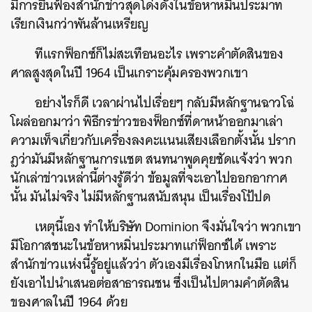
มีการยื่นฟ้องสำนักข่าวสุดโด่งดังในข้อหาหมิ่นประมาท
เรียกเงินกว่าพันล้านเหรียญ
ทีแรกฟ็อกซ์ก็ไม่สะเทือนอะไร เพราะคำตัดสินของ
ศาลสูงสุดในปี 1964 เป็นเกราะคุ้มครองพวกเขา
อย่างไรก็ดี เวลาผ่านไปเรื่อยๆ กลับมีหลักฐานฉาวโฉ่
โผล่ออกมาว่า พิธีกรข่าวของฟ็อกซ์ที่ดาหน้าออกมาเล่า
ความเท็จเกี่ยวกับเครื่องลงคะแนนเสียงเลือกตั้งนั้น ปราก
ฎว่ามันมีหลักฐานการแชต สนทนาพูดคุยชัดแจ้งว่า พวก
นักเล่าข่าวเหล่านี้ต่างรู้ดีว่า ข้อมูลที่จะเอาไปออกอากาศ
นั้น มันไม่จริง ไม่มีหลักฐานสนับสนุน เป็นเรื่องโป้ปด
เหตุนี้เอง ทำให้บริษัท Dominion จึงมั่นใจว่า พวกเขา
มีโอกาสชนะในข้อหาหมิ่นประมาทแก่ฟ็อกซ์ได้ เพราะ
สำนักข่าวแห่งนี้รู้อยู่แล้วว่า ตัวเองมีเรื่องโกหกในมือ แต่ก็
ยังเอาไปนำเสนอต่อสาธารณชน ซึ่งเป็นไปตามคำตัดสิน
ของศาลในปี 1964 ด้วย