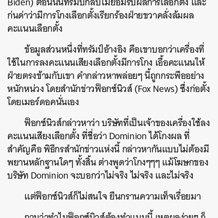
Biden) ตอนนั้นทรัมป์กลับไม่ยอมรับผลการเลือกตั้ง และ
ก่นด่าว่ามีการโกงเลือกตั้งเรียกร้องฝ่ายขวาคลั่งล้มผล
คะแนนเลือกตั้ง
ข้อมูลส่วนหนึ่งที่ทรัมป์อ้างอิง คือเขาบอกว่าเครื่องที่
ใช้ในการลงคะแนนเสียงเลือกตั้งมีการโกง เอื้อคะแนนให้
ฝ่ายตรงข้ามกับเขา คำกล่าวหาพล่อยๆ นี้ถูกกระพืออย่าง
หนักหน่วง โดยสำนักข่าวฟ็อกซ์นิวส์ (Fox News) ซึ่งก่อตั้ง
โดยเมอร์ดอคนั่นเอง
ฟ็อกซ์นิวส์กล่าวหาว่า บริษัทที่เป็นเจ้าของเครื่องใช้ลง
คะแนนเสียงเลือกตั้ง ที่ชื่อว่า Dominion ได้โกงผล ที่
สำคัญคือ พิธีกรสำนักข่าวแห่งนี้ กล่าวหากันแบบไม่ต้องมี
พยานหลักฐานใดๆ ทั้งสิ้น ต่างพูดว่าโกงๆๆๆ แม้โฆษกของ
บริษัท Dominion จะบอกว่าไม่จริง ไม่จริง และไม่จริง
แต่ฟ็อกซ์นิวส์ก็ไม่สนใจ ยืนกรานความเท็จเรื่อยมา
ถามว่าทำไมฟ็อกซ์นิวส์ต้องทำแบบนี้ เหตุผลง่ายๆ ก็