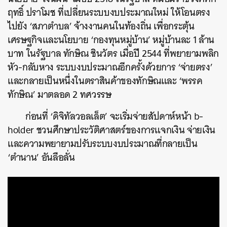
ฤทธิ์ ปราโมช ที่เปลี่ยนระบบงบประมาณใหม่ ให้โอนตรง
ไปยัง ‘สภาตำบล’ จ้างงานคนในท้องถิ่น เพื่อกระตุ้น
เศรษฐกิจและนโยบาย ‘กองทุนหมู่บ้าน’ หมู่บ้านละ 1 ล้าน
บาท ในรัฐบาล ทักษิณ ชินวัตร เมื่อปี 2544 ที่พยายามพลิก
หัว-กลับหาง ระบบงบประมาณอีกครั้งด้วยการ ‘จ่ายตรง’
และกลายเป็นหนึ่งในตราสินค้าของทักษิณและ ‘พรรค
ทักษิณ’ มาตลอด 2 ทศวรรษ
ก่อนที่ ‘ดิจิทัลวอลเล็ต’ จะเริ่มจ่ายสัปดาห์หน้า b-
holder ชวนศึกษาประวัติศาสตร์ของการแจกเงิน จ่ายเงิน
และความพยายามปรับระบบงบประมาณที่กลายเป็น
‘ตำนาน’ อันลือลั่น