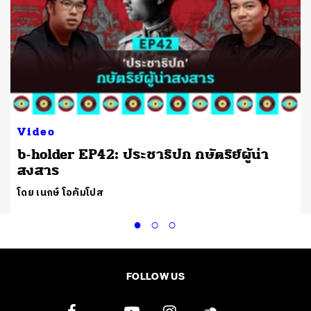
Video
b-holder EP42: ประชาธิปก กษัตริย์ผู้น่า
สงสาร
โดย เนกษ์ โอคัมโปส
FOLLOW US