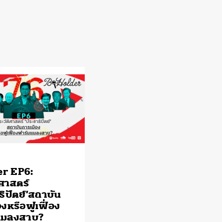
er EP6:
ิศาสตร์
ธิปัตย์’สถาบัน
งหรือฟูเฟื่อง
แมลงสาบ?