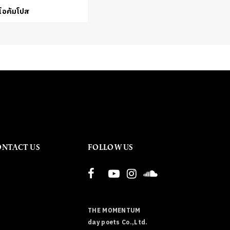
 โอคัมโปส
ONTACT US
FOLLOW US
THE MOMENTUM
day poets Co.,Ltd.