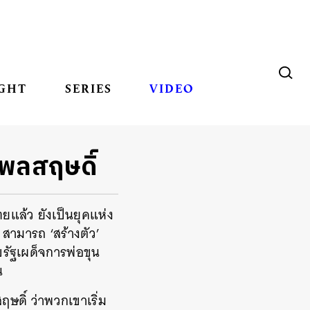
GHT
SERIES
VIDEO
มพลสฤษดิ์
ยแล้ว ยังเป็นยุคแห่ง
้ สามารถ ‘สร้างตัว’
บรัฐเผด็จการพ่อขุน
น
ดิ์ ว่าพวกเขาเริ่ม