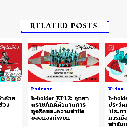
RELATED POSTS
Podcast
Video
่าด้วย
b-holder EP12: อุทยา
b-hold
ช่วง
นราชภักดิ์ตำนานการ
ประวัต
ทุจริตและความดำมืด
‘ประชา
ของกองทัพบก
การเมือ
ฟาร์ม