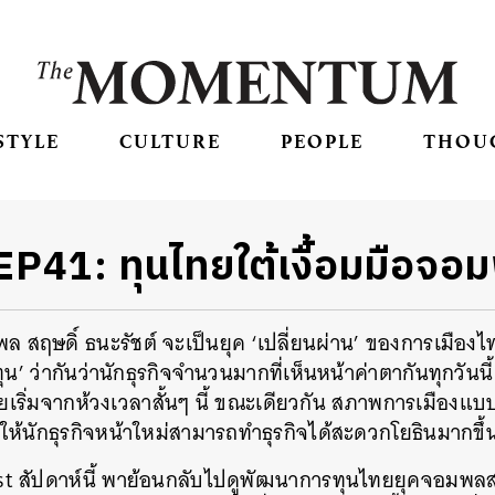
STYLE
CULTURE
PEOPLE
THOU
EP41: ทุนไทยใต้เงื้อมมือจอ
สฤษดิ์ ธนะรัชต์ จะเป็นยุค ‘เปลี่ยนผ่าน’ ของการเมืองไท
ุน’ ว่ากันว่านักธุรกิจจำนวนมากที่เห็นหน้าค่าตากันทุกวันนี
ยเริ่มจากห้วงเวลาสั้นๆ นี้ ขณะเดียวกัน สภาพการเมืองแบ
ื้อให้นักธุรกิจหน้าใหม่สามารถทำธุรกิจได้สะดวกโยธินมากขึ้
t สัปดาห์นี้ พาย้อนกลับไปดูพัฒนาการทุนไทยยุคจอมพลสฤษ