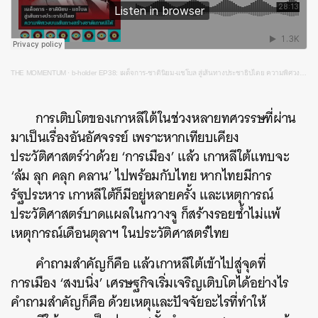
THE MOMENTUM
·
b-holder EP38: เผด็จการ-ชาตินิยม-แชโบล สู่เส้นทางประชาธิปไตย ความพิศวงบนเส้นทางสร้างชาติเกาหลีใต้
การเติบโตของเกาหลีใต้ในช่วงหลายทศวรรษที่ผ่าน
มาเป็นเรื่องอันอัศจรรย์ เพราะหากเทียบเคียง
ประวัติศาสตร์ว่าด้วย ‘การเมือง’ แล้ว เกาหลีใต้แทบจะ
‘ล้ม ลุก คลุก คลาน’ ไปพร้อมกับไทย หากไทยมีการ
รัฐประหาร เกาหลีใต้ก็มีอยู่หลายครั้ง และเหตุการณ์
ประวัติศาสตร์บาดแผลในกวางจู ก็สร้างรอยช้ำไม่แพ้
เหตุการณ์เดือนตุลาฯ ในประวัติศาสตร์ไทย
คำถามสำคัญก็คือ แล้วเกาหลีใต้เข้าไปสู่จุดที่
การเมือง ‘สงบนิ่ง’ เศรษฐกิจเริ่มเจริญเติบโตได้อย่างไร
คำถามสำคัญก็คือ ด้วยเหตุและปัจจัยอะไรที่ทำให้