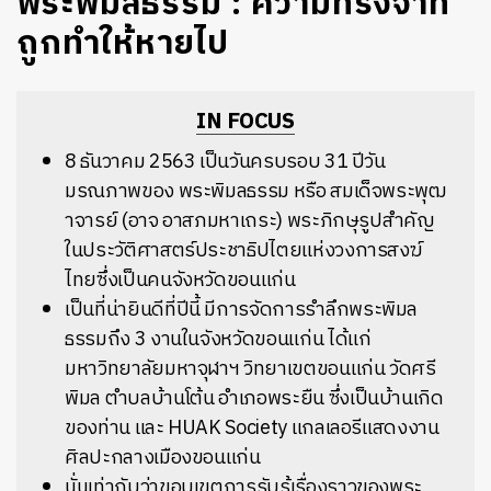
พระพิมลธรรม : ความทรงจำที่
ถูกทำให้หายไป
IN FOCUS
8 ธันวาคม 2563 เป็นวันครบรอบ 31 ปีวัน
มรณภาพของ พระพิมลธรรม หรือ สมเด็จพระพุฒ
าจารย์ (อาจ อาสภมหาเถระ) พระภิกษุรูปสำคัญ
ในประวัติศาสตร์ประชาธิปไตยแห่งวงการสงฆ์
ไทยซึ่งเป็นคนจังหวัดขอนแก่น
เป็นที่น่ายินดีที่ปีนี้ มีการจัดการรำลึกพระพิมล
ธรรมถึง 3 งานในจังหวัดขอนแก่น ได้แก่
มหาวิทยาลัยมหาจุฬาฯ วิทยาเขตขอนแก่น วัดศรี
พิมล ตำบลบ้านโต้น อำเภอพระยืน ซึ่งเป็นบ้านเกิด
ของท่าน และ HUAK Society แกลเลอรีแสดงงาน
ศิลปะกลางเมืองขอนแก่น
นั่นเท่ากับว่าขอบเขตการรับรู้เรื่องราวของพระ