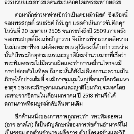
ธรรมวินัยและการยึดคืนสมณศักดิ์โดยพระมหากษัตริย์
ต่อมาก็กล่าวหาท่านอีกว่าเป็นคอมมิวนิสต์ ซึ่งเรื่องนี้
จอมพลสฤษดิ์ ธนะรัชต์ ก็รับลูก และดำเนินการจับติดคุก
ในวันที่ 20 เมษายน 2505 จนกระทั่งถึงปี 2509 ภายหลัง
จอมพลสฤษดิ์ถึงแก่อสัญกรรม จึงมีการพิจารณาคดีความ
ใหม่และยกฟ้อง แต่ต้องหมายเหตุไว้ตรงนี้ด้วยว่า ระหว่าง
นั้นก็มีพระภิกษุสามเณรและญาติโยมจำนวนมากที่เชื่อว่า
พระพิมลธรรมไม่มีความผิดและทำการเคลื่อนไหวจนมี
การปล่อยตัวในที่สุด ถึงกระนั้นก็ยังไม่คืนสถานะความเป็น
ภิกษุให้อย่างเต็มที่ จนมีการชุมนุมใหญ่ที่ลานอโศกวัดมหา
ธาตุฯ ของพระภิกษุสามเณรและญาติโยมทั่วประเทศโดย
เฉพาะจากอีสานในเดือนมกราคม ปี 2518 ท่านจึงได้
สถานภาพที่สมบูรณ์กลับคืนตามเดิม
อีกด้านหนึ่งของภาพการถูกกระทำ พระพิมลธรรม
(อาจ อาสโภ) ก็เป็นสัญลักษณ์ของการต่อต้านอำนาจที่ไม่
เป็นธรรม ต่อต้านอำนาจเผด็จการ ด้วยโครงสร้างและวิถี