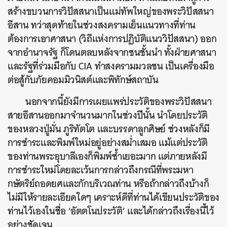
สร้างขบวนการวิปัสสนาเป็นแม่ทัพใหญ่ของพระวิปัสสนา
อีสาน ทว่าสุดท้ายในช่วงสงครามเย็นแนวทางที่ท่าน
ต้องการเอาศาสนา (วิถีแห่งการปฏิบัติแนววิปัสสนา) ออก
จากอำนาจรัฐ ก็โดนตลบหลังจากชนชั้นนำ ทั้งฝ่ายศาสนา
และรัฐที่ร่วมมือกับ CIA ทำสงครามมวลชน เป็นเครื่องมือ
ต่อสู้กับภัยคอมมิวนิสต์และพิทักษ์สถาบัน
นอกจากนี้ยังมีการเผยแพร่ประวัติของพระวิปัสสนา
สายอีสานออกมาจำนวนมากในช่วงปีนั้น นำโดยประวัติ
ของหลวงปู่มั่น ภูริทัตโต และบรรดาลูกศิษย์ ช่วงหลังก็มี
การชำระและพิมพ์ใหม่อยู่อย่างสม่ำเสมอ แม้แต่ประวัติ
ของท่านพระอุบาลีเองก็พิมพ์ซ้ำเยอะมาก แต่ภายหลังมี
การชำระใหม่โดยละเว้นการกล่าวถึงกรณีที่พระมหา
กษัตริย์ถอดยศและกักบริเวณท่าน หรือถ้ากล่าวถึงบ้างก็
ไม่มีให้รายละเอียดใดๆ เคราะห์ดีที่ท่านได้เขียนประวัติของ
ท่านไว้เองในชื่อ ‘อัตตโนประวัติ’ และได้กล่าวถึงเรื่องนี้ไว้
อย่างชัดเจน