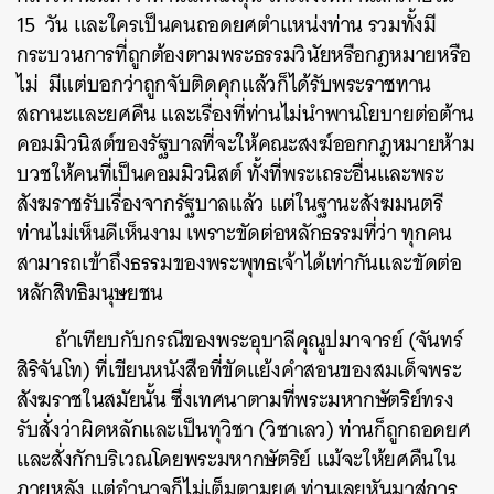
15 วัน และใครเป็นคนถอดยศตำแหน่งท่าน รวมทั้งมี
กระบวนการที่ถูกต้องตามพระธรรมวินัยหรือกฎหมายหรือ
ไม่ มีแต่บอกว่าถูกจับติดคุกแล้วก็ได้รับพระราชทาน
สถานะและยศคืน และเรื่องที่ท่านไม่นำพานโยบายต่อต้าน
คอมมิวนิสต์ของรัฐบาลที่จะให้คณะสงฆ์ออกกฎหมายห้าม
บวชให้คนที่เป็นคอมมิวนิสต์ ทั้งที่พระเถระอื่นและพระ
สังฆราชรับเรื่องจากรัฐบาลแล้ว แต่ในฐานะสังฆมนตรี
ท่านไม่เห็นดีเห็นงาม เพราะขัดต่อหลักธรรมที่ว่า ทุกคน
สามารถเข้าถึงธรรมของพระพุทธเจ้าได้เท่ากันและขัดต่อ
หลักสิทธิมนุษยชน
ถ้าเทียบกับกรณีของพระอุบาลีคุณูปมาจารย์ (จันทร์
ค้นหา
สิริจันโท) ที่เขียนหนังสือที่ขัดแย้งคำสอนของสมเด็จพระ
SHARE
TWEET
LINE
EMAIL
สังฆราชในสมัยนั้น ซึ่งเทศนาตามที่พระมหากษัตริย์ทรง
รับสั่งว่าผิดหลักและเป็นทุวิชา (วิชาเลว) ท่านก็ถูกถอดยศ
และสั่งกักบริเวณโดยพระมหากษัตริย์ แม้จะให้ยศคืนใน
ภายหลัง แต่อำนาจก็ไม่เต็มตามยศ ท่านเลยหันมาสู่การ