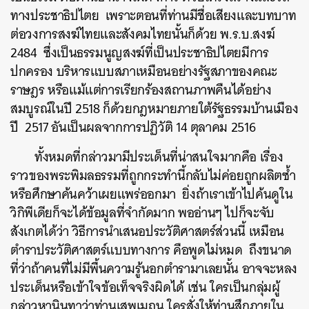
ทางประชาธิปไตย เพราะตอนที่ท่านมีชื่อเสียงและบทบาท
ต่อวงการสงฆ์ไทยและสังคมไทยนั้นก็ด้วย พ.ร.บ.สงฆ์
2484 ซึ่งเป็นธรรมนูญสงฆ์ที่เป็นประชาธิปไตยมีการ
ปกครอง บริหารแบบสภาเหมือนอย่างรัฐสภาของคณะ
ราษฎร หรือแม้แต่การเรียกร้องสถานภาพคืนได้อย่าง
สมบูรณ์ในปี 2518 ก็ด้วยกฎหมายภายใต้รัฐธรรมบ้านเมือง
ปี 2517 อันเป็นผลจากการปฏิวัติ 14 ตุลาคม 2516
ทั้งหมดที่กล่าวมามีประเด็นที่น่าสนใจมากคือ เรื่อง
ราวของพระพิมลธรรมที่ถูกกระทำนี้กลับไม่ค่อยถูกผลิตซ้ำ
หรือศึกษาค้นคว้าเผยแพร่ออกมา ยิ่งถ้าเราเข้าไปค้นดูใน
วิกิพีเดียก็จะได้ข้อมูลที่จำกัดมาก พออ่านๆ ไปก็จะจับ
สังเกตได้ว่า วิธีการนำเสนอประวัติศาสตร์ส่วนนี้ เหมือน
ตำราประวัติศาสตร์แบบทางการ คือพูดไม่หมด ถึงขนาด
ที่ว่าถ้าคนที่ไม่มีพื้นความรู้นอกตำรามาเลยนั้น อาจจะหลง
ประเด็นหรือเข้าใจข้อเท็จจริงผิดได้ เช่น ใครเป็นกลุ่มผู้
กล่าวหานินทาว่าท่านเสพเมถุน ใครสั่งให้ท่านสึกภายใน