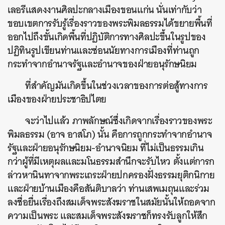
เลอรีแสดงงานศิลปะกลางเมืองขอนแก่น นั่นเท่ากับว่า
ขอบเขตการรับรู้เรื่องราวของพระพิมลธรรมได้ขยายพื้นที่
ออกไปถึงขั้นเกิดพื้นที่ปฏิบัติการทางศิลปะขึ้นในรูปของ
ปฏิทินรูปเขียนท่านและซ่อนนัยทางการเมืองที่ท่านถูก
กระทำจากอำนาจรัฐและอำนาจของฝ่ายอนุรักษนิยม
ที่สำคัญมันเกิดขึ้นในช่วงเวลาของการต่อสู้ทางการ
เมืองของฝ่ายประชาธิปไตย
จะว่าไปแล้ว ภาพลักษณ์ซึ่งเกิดจากเรื่องราวของพระ
พิมลธรรม (อาจ อาสโภ) นั้น คือการถูกกระทำจากอำนาจ
รัฐและฝ่ายอนุรักษนิยม-อำนาจนิยม ที่ไม่เป็นธรรมเกิน
กว่าผู้ที่มีเหตุผลและมโนธรรมสำนึกจะรับไหว ตั้งแต่การก
ล่าวหานินทาจากพระเถระฝ่ายปกครองฝั่งธรรมยุติกนิกาย
และฝ่ายบ้านเมืองคือสันติบาลว่า ท่านเสพเมถุนและร่วม
ลงชื่อยื่นเรื่องถึงสมเด็จพระสังฆราชในสมัยนั้นให้ถอดจาก
ความเป็นพระ และสมเด็จพระสังฆราชก็ทรงรับลูกให้สึก