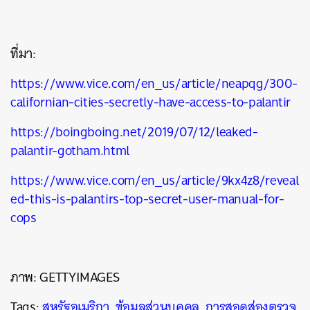
ที่มา:
https://www.vice.com/en_us/article/neapqg/300-
californian-cities-secretly-have-access-to-palantir
https://boingboing.net/2019/07/12/leaked-
palantir-gotham.html
https://www.vice.com/en_us/article/9kx4z8/reveal
ed-this-is-palantirs-top-secret-user-manual-for-
cops
ภาพ: GETTYIMAGES
Tags:
สหรัฐอเมริกา
,
ข้อมูลส่วนบุคคล
,
การสอดส่องตรวจ