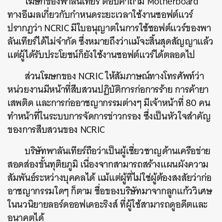
โฆษกของพาลันเทียร์ ตอบคำถาม Motherboard
ทางอีเมลเกี่ยวกับกำหนดระยะเวลาใช้งานซอฟต์แวร์
ปรากฏว่า NCRIC มีใบอนุญาตในการใช้ซอฟต์แวร์ของพา
ลันเทียร์ได้ไม่จำกัด ซึ่งหมายถึงว่าแม้จะสิ้นสุดสัญญาแล้ว
แต่ผู้ได้รับประโยชน์ก็ยังใช้งานซอฟต์แวร์ได้ตลอดไป
ส่วนโฆษกของ NCRIC ให้สัมภาษณ์ทางโทรศัพท์ว่า
หน่วยงานมีหน้าที่สืบสวนปฏิบัติการก่อการร้าย การค้ายา
เสพติด และการก่ออาชญากรรมต่างๆ มีเจ้าหน้าที่ 80 คน
ทำหน้าที่ในระบบการจัดการข่าวกรอง ซึ่งเป็นหัวใจสำคัญ
ของการสืบสวนของ NCRIC
บริษัทพาลันเทียร์ถือว่าเป็นผู้เชี่ยวชาญด้านเครือข่าย
สอดส่องขั้นทุติยภูมิ เนื่องจากสามารถสร้างแผนผังความ
สัมพันธ์ระหว่างบุคคลได้ แม้แต่ผู้ที่ไม่ใช่ผู้ต้องสงสัยว่าก่อ
อาชญากรรมใดๆ ก็ตาม ชื่อของบริษัทมาจากลูกแก้ววิเศษ
ในนวนิยายลอร์ดออฟเดอะริงส์ ที่ผู้ใช้สามารถดูอดีตและ
อนาคตได้