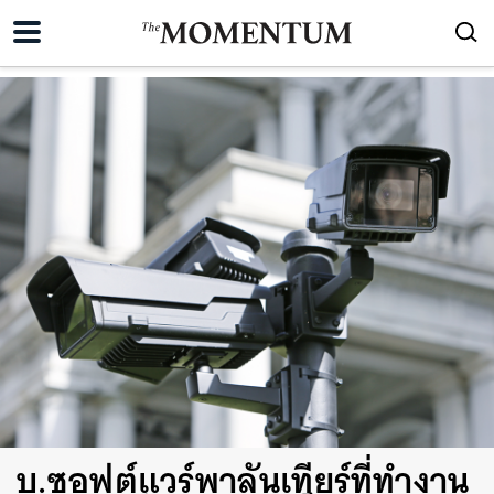
บ.ซอฟต์แวร์พาลันเทียร์ที่ทำงาน