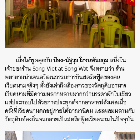
ป๋อง-นัฐวุธ โรจนพันธกุล
เมื่อได้พูดคุยกับ
หนึ่งใน
เจ้าของร้าน Song Viet at Song Wat จึงทราบว่า ร้าน
พยายามนำเสนอวัฒนธรรมการกินสตรีตฟู้ดของคน
เวียดนามจริงๆ ทั้งยังเล่าถึงเรื่องราวของวัตถุดิบอาหาร
เวียดนามที่มีความหลากหลายมากกว่าบรรดาผักใบเขียว
แต่ประกอบไปด้วยการประยุกต์จากอาหารฝรั่งเศสเมื่อ
ครั้งที่เวียดนามตกอยู่ภายใต้อาณานิคม และผสมผสานกับ
วัตถุดิบท้องถิ่นจนกลายเป็นสตรีตฟู้ดเวียดนามในปัจจุบัน