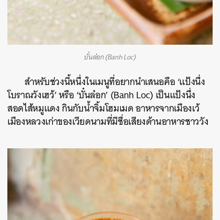
บั๋นล๋อก (Banh Loc)
สำหรับช่วงนี้หนึ่งในเมนูที่อยากนำเสนอคือ ‘แป้งนึ่ง
โบราณวังเฮว้’ หรือ ‘บั๋นล๋อก’ (Banh Loc) เป็นแป้งนึ่ง
สอดไส้หมูแดง กินกับน้ำจิ้มโฮมเมด อาหารจากเมืองเว้
เมืองหลวงเก่าของเวียดนามที่มีชื่อเสียงด้านอาหารชาววัง