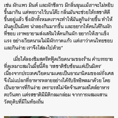
เช่น ผักแพว มินต์ และผักชีลาว มีกลิ่นฉุนแม้เราจะไม่หยิบ
ขึ้นมากิน แต่พอวางไว้บนโต๊ะ กลิ่นมันจะช่วยให้รสชาติดี
ขึ้นอยู่แล้ว ซึ่งผักทั้งหมดเราจะทำให้มันดูกินง่ายขึ้น ทำให้
มันดูเป็นมิตร น่าลองกินมากขึ้น และอยากให้คนได้กินผัก
ที่ชอบ เราพยายามส่งเสริมให้คนกินผัก อยากให้เขาแข็ง
แรง อย่างเวียดนามไม่มีผักกาดแก้ว แต่เราว่าคนไทยชอบ
และกินง่าย เราจึงใส่ลงไปด้วย”
เมื่อได้ลองชิมสตรีตฟู้ดเวียดนามของร้าน คำบรรยาย
ที่ดูเหมาะสมในมื้อนี้คือ ‘รสชาติซับซ้อนแต่เป็นมิตร’
เนื่องจากประเทศเวียดนามเคยเป็นอาณานิคมของฝรั่งเศส
จึงไม่แปลกที่อาหารหลายอย่างได้รับอิทธิพลมาด้วย โดย
เป็นอาหารที่กินง่าย เพราะรสไม่จัดจ้านตามสไตล์อาหาร
ตะวันตก แต่รสชาติมีมิติกลมกล่อม จากการผสมผสาน
วัตถุดิบที่มีในท้องถิ่น