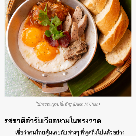
ไข่กระทะญวนที่แท้ทรู (Banh Mi Chao)
รสชาติตำรับเวียดนามในทรงวาด
เชื่อว่าคนไทยคุ้นเคยกับต่างๆ ที่พูดถึงไปแล้วอย่าง