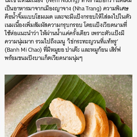
ไม่ใช่ แหนมเนือง’ (Nem Nuong) ทางร้านบอกว่า แต่เดิม
เป็นอาหารมาจากเมืองญาจาง (Nha Trang) ความพิเศษ
คือน้ำจิ้มแบบโฮมเมด และจะมีแป้งกรอบให้ใส่ลงไปในตัว
เนมเนื้องเพิ่มสัมผัสความกรุบกรอบ โดยแป้งเวียดนามที่
ใช้ห่อแนะนำว่า ให้ผ่านน้ำแค่ครั้งเดียว เพราะตัวแป้งมี
ความนุ่มมาก รวมไปถึงเมนู ‘ไข่กระทะญวนที่แท้ทรู’
(Banh Mi Chao) ที่มีหมูยอ ปาเต๊ะ และหมูก้อน เสิร์ฟ
พร้อมขนมปังบาแก็ตเวียดนามนุ่มๆ