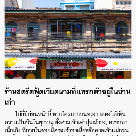
ร้านสตรีตฟู้ดเวียดนามที่แทรกตัวอยู่ในย่าน
เก่า
ไม่กี่ปีก่อนหน้านี้ หากใครมาถนนทรงวาดคงได้เห็น
ความเป็นจีนในทุกอณู ทั้งศาลเจ้าเล่าปุนเถ้ากง, ตรอกอา
เนี้ยเก็ง ที่ภายในซอยมีศาลเจ้าอาเนี้ยหรือศาลเจ้าแม่กวน