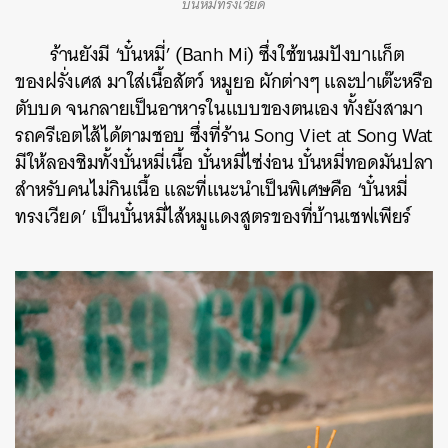
บั๋นหมี่ทรงเวียด
ร้านยังมี ‘บั๋นหมี่’ (Banh Mi) ซึ่งใช้ขนมปังบาแก็ต
ของฝรั่งเศส มาใส่เนื้อสัตว์ หมูยอ ผักต่างๆ และปาเต๊ะหรือ
ตับบด จนกลายเป็นอาหารในแบบของตนเอง ทั้งยังสามา
รถครีเอตไส้ได้ตามชอบ ซึ่งที่ร้าน Song Viet at Song Wat
มีให้ลองชิมทั้งบั๋นหมี่เนื้อ บั๋นหมี่ไซ่ง่อน บั๋นหมี่ทอดมันปลา
สำหรับคนไม่กินเนื้อ และที่แนะนำเป็นพิเศษคือ ‘บั๋นหมี่
ทรงเวียด’ เป็นบั๋นหมี่ไส้หมูแดงสูตรของที่บ้านเชฟเพียร์