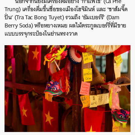
นอกจากนี้ยังมีเครื่องดื่มอย่าง ‘กาแฟไข่’ (Ca Phe
Trung) เครื่องดื่มขึ้นชื่อของเมืองโฮจิมินห์ และ ‘ชาส้มจี๊ด
ปั่น’ (Tra Tac Bong Tuyet) รวมถึง ‘ยัมเบอร์รี’ (Dam
Berry Soda) หรือหยางเหมย ผลไม้ตระกูลเบอร์รี่ที่มีขาย
แบบบรรจุกระป๋องในย่านทรงวาด