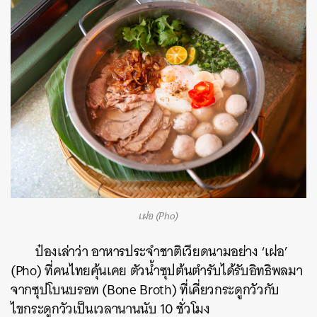
ค้นหา
เฝอ (Pho)
SHARE
TWEET
LINE
EMAIL
ป๋องเล่าว่า อาหารประจำชาติเวียดนามอย่าง ‘เฝอ’
(Pho) ที่คนไทยคุ้นเคย ตัวน้ำซุปต้นตำรับได้รับอิทธิพลมา
จากซุปโบนบรอท (Bone Broth) ที่เคี่ยวกระดูกวัวกับ
ไขกระดูกวัวเป็นเวลานานนับ 10 ชั่วโมง