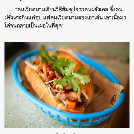
“คนเวียดนามเรียนวิธีต้มซุปจากคนฝรั่งเศส ซึ่งคน
ฝรั่งเศสกินแค่ซุป แต่คนเวียดนามลองเอาเส้น เอาเนื้อมา
ใส่จนกลายเป็นเฝอในที่สุด”