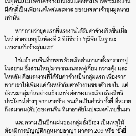
ในยุคนั้นไม่ได้รับค่าจ้างเป็นเงินแต่อย่างใด เพราะแรงงาน
มีศักดิ์เป็นเพียงแค่ไพร่และทาส ของบรรดาเจ้าขุนมูลนาย
เท่านั้น
หากถามว่ายุคแรกที่แรงงานได้รับค่าจ้างเกิดขึ้นเมื่อ
ไหร่ คำตอบอยู่ในห้องที่ 2 ที่มีชื่อว่า ‘กุลีจีน ในฐานะ
แรงงานรับจ้างรุ่นแรก’
ใช่แล้ว คนจีนที่อพยพด้วยเรือสำเภามาตั้งรกรากอยู่
ในสยาม ซึ่งส่วนใหญ่มาจากมณฑลฟูเกี้ยน กวางตุ้ง และ
ไหหลัม คือแรงงานที่ได้รับค่าจ้างเป็นกลุ่มแรก เนื่องจาก
พวกเขาไม่เพียงแค่ก้มหน้าก้มตาทำงานของตัวเองไป แต่
ยังรวมกลุ่มกันอย่างแข็งแกร่งต่อรองและเรียกร้องสิทธิ
ประโยชน์ต่างๆ จากนายจ้าง จนเกิดเป็นคำว่า อั้งยี่ ที่หมาย
ถึงสมาคม(ลับ)ของคนจีน ที่มาอาศัยในประเทศไทยขึ้นมา
และความเป็นปึกแผ่นของกลุ่มอั้งยี่เอง เป็นเหตุให้
ต้องมีการบัญญัติกฎหมายอาญา มาตรา 209 หรือ ‘อั้งยี่