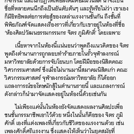
กิจกรรม และนักปฏิวัติเพื่อสังคมคอมมิวนิสต์ น่าจะเป็น
ชื่อที่หลายคนนึกถึงเป็นอันดับต้นๆ และรู้หรือไม่ว่า เขาเอง
ก็มีอิทธิพลต่อการต่อสู้ของเหล่าแรงงานชั้นกัน ถึงชั้นที่
พิพิธภัณฑ์จัดแสดงเรื่องราวที่เกี่ยวกับเขาอยู่ในห้องที่ชื่อ
‘ห้องศิลปวัฒนธรรมกรรมกร จิตร ภูมิศักดิ์’ โดยเฉพาะ
เนื้อหาจากในห้องนี้แน่นอนว่าพูดถึงแนวคิดของ จิตร
พูดถึงตำนานการถูกลอบทำร้ายภายในรั้วจุฬาลงกรณ์
มหาวิทยาลัยด้วยการจับโยนบก โดยฝีมือของนิสิตคณะ
วิศวกรรมศาสตร์ ซึ่งเมื่อไม่นานมานี้สมาคมนิสิตเก่า คณะ
วิศวกรรมศาสตร์ จุฬาลงกรณ์มหาวิทยาลัย ก็ได้ออก
แถลงการณ์ขอโทษนักสู้ในตำนานรายนี้ และแถลงการณ์
ดังกล่าวก็นำมาจัดแสดงอยู่ในห้องนี้ด้วยเช่นกัน
ไม่เพียงแค่นั้นในห้องยังจัดแสดงผลงานศิลปะเพื่อ
ชนชั้นกรรมาชีพเอาไว้ด้วย หนึ่งในนั้นก็คือของ จิตร ภูมิ
ศักดิ์ เองที่แต่งเพลงที่เกี่ยวกับชีวิตของแรงงานด้วย เช่น
เพลงศักดิ์ศรีแรงงาน ซึ่งแสดงให้เห็นว่าในยุคสมัยที่