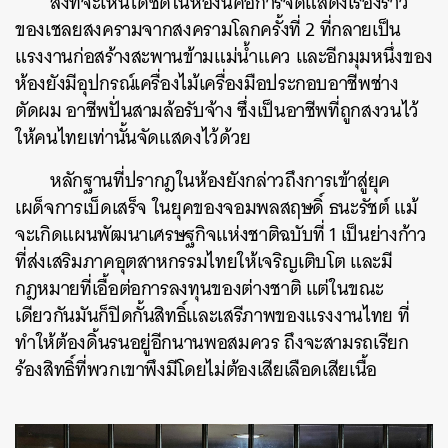
สิ่งที่จะเห็นได้ชัดในห้องนี้คือการจัดแสดงเรื่องราว
ของเชลยสงครามจากสงครามโลกครั้งที่ 2 ที่กลายเป็น
แรงงานก่อสร้างสะพานข้ามแม่น้ำแคว และอีกมุมหนึ่งของ
ห้องยังมีอุปกรณ์เครื่องไม้เครื่องมือประกอบอาชีพช่าง
ตัดผม อาชีพปั่นสามล้อรับจ้าง ซึ่งเป็นอาชีพที่ถูกสงวนไว้
ให้คนไทยเท่านั้นจัดแสดงไว้ด้วย
ค้นหา
หลักฐานที่ปรากฎในห้องยังกล่าวถึงการเข้าสู่ยุค
SHARE
TWEET
LINE
EMAIL
เผด็จการเบ็ดเสร็จ ในยุคของจอมพลสฤษดิ์ ธนะรัชต์ แม้
จะเกิดแผนพัฒนาเศรษฐกิจแห่งชาติฉบับที่ 1 เป็นย่างก้าว
ที่ส่งเสริมภาคอุตสาหกรรมไทยให้เจริญเติบโต และมี
กฎหมายที่เอื้อต่อการลงทุนของต่างชาติ แต่ในขณะ
เดียวกันมันก็ปิดกั้นสิทธิ์และเสรีภาพของแรงงานไทย ที่
ทำให้ต้องดิ้นรนอยู่อีกนานพอสมควร ถึงจะสามรถเรียก
ร้องสิทธิ์ที่พวกเขาพึงมีโดยไม่ต้องเสียเลือดเสียเนื้อ