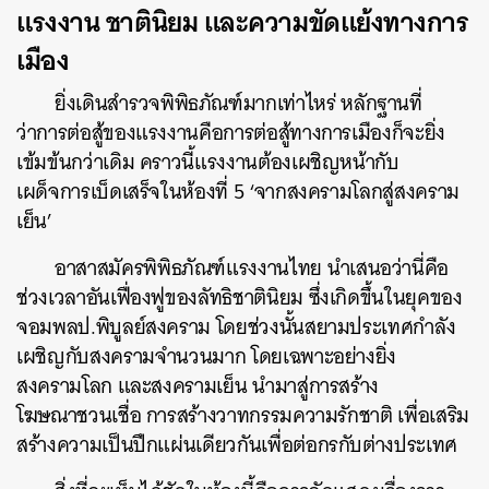
แรงงาน ชาตินิยม และความขัดแย้งทางการ
เมือง
ยิ่งเดินสำรวจพิพิธภัณฑ์มากเท่าไหร่ หลักฐานที่
ว่าการต่อสู้ของแรงงานคือการต่อสู้ทางการเมืองก็จะยิ่ง
เข้มข้นกว่าเดิม คราวนี้แรงงานต้องเผชิญหน้ากับ
เผด็จการเบ็ดเสร็จในห้องที่ 5 ‘จากสงครามโลกสู่สงคราม
เย็น’
อาสาสมัครพิพิธภัณฑ์แรงงานไทย นำเสนอว่านี่คือ
ช่วงเวลาอันเฟื่องฟูของลัทธิชาตินิยม ซึ่งเกิดขึ้นในยุคของ
จอมพลป.พิบูลย์สงคราม โดยช่วงนั้นสยามประเทศกำลัง
เผชิญกับสงครามจำนวนมาก โดยเฉพาะอย่างยิ่ง
สงครามโลก และสงครามเย็น นำมาสู่การสร้าง
โฆษณาชวนเชื่อ การสร้างวาทกรรมความรักชาติ เพื่อเสริม
สร้างความเป็นปึกแผ่นเดียวกันเพื่อต่อกรกับต่างประเทศ