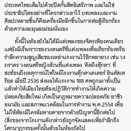
ประเทศไทยเต็มไปด้วยปิดกั้นสิทธิเสรีภาพ และไม่ใช่
ประชาธิปไตยอย่างที่ใครกล่าวเอาไว้ บทเพลงและงาน
ศิลปะหลายชิ้นก็คือเครื่องมืออีกชิ้นในการต่อสู้เรียกร้อง
ด้วยความละมุนละม่อมนั่นเอง
ทั้งนี้ในห้องยังไม่ได้มีแต่เพลงของจิตรเพียงคนเดียว
แต่ยังมีเรื่องราวของวงดนตรีที่แต่งเพลงเพื่อเรียกร้องหรือ
รำลึกความสูญเสียของเหล่าแรงงานไว้อีกหลายวง เช่น วง
ภราดร วงดนตรีหญิงล้วนที่แต่งเพลง ‘คิดถึงตุ๊กตา’ ที่
สะท้อนถึงเหตุการณ์ไฟไหม้โรงงานตุ๊กตาเคเดอร์ อินดัสเท
รียล เมื่อปี 2536 ส่งผลให้แรงงาน 188 ศพถูกเผาทั้งเป็น
แล้วทำให้เมืองไทยต้องปฏิวัติการทำงานให้เกิดความ
ปลอดภัยเสียใหม่ เกิดเป็นกฎหมายความปลอดภัย อาชีว
อนามัย และสภาพแวดล้อมในการทำงาน พ.ศ.2554 เพื่อ
ไม่ให้ต้องมีใครล้มหายตายจากด้วยปัญหานี้อีกต่อไป
(สิ่งของจากโรงงานดังกล่าวยังถูกจัดแสดงเพื่อรำลึกถึง
โศกนาฏกรรมครั้งนั้นด้วยในห้องถัดไป