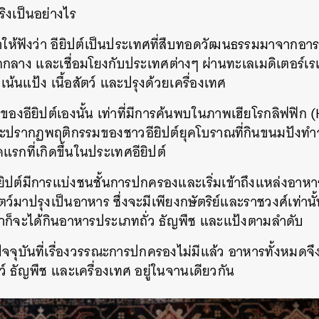
ริงเป็นอย่างไร
เล่าให้ฟังว่า อียิปต์เป็นประเทศที่สืบทอดวัฒนธรรมมาจากอ
อกกลาง และเชื่อมโยงกับประเทศต่างๆ ผ่านทะเลเมดิเตอร์เรเ
นแป้ง เนื้อสัตว์ และปรุงด้วยเครื่องเทศ
องอียิปต์เองนั้น เท่าที่มีการค้นพบในภาพเฮียโรกลิฟฟิก 
ะ
ปรากฏ
พฤติกรรมของชาวอียิปต์ยุคโบราณที่กินขนมปังทำจ
รกที่เกิดขึ้นในประเทศอียิปต์
ียิปต์มีการแบ่งชนชั้นการปกครองและเริ่มเข้าถึงแหล่งอาหา
สัตว์มาปรุงเป็นอาหาร ซึ่งจะมีเพียงกษัตริย์และ
ราชวงศ์
เท่าน
าก็จะได้กินอาหารประเภทถั่ว ธัญพืช และแป้งตามลำดับ
ัจจุบันที่เรื่องวรรณะการปกครองไม่มีแล้ว อาหารทั้งหมดจ
อสัตว์ ธัญพืช และเครื่องเทศ อยู่ในจานเดียวกัน
นหา