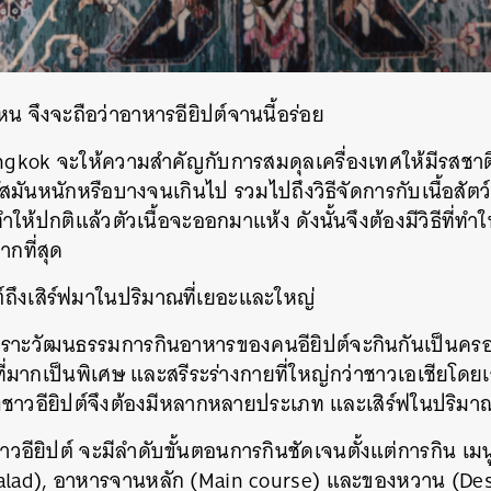
 จึงจะถือว่าอาหารอียิปต์จานนี้อร่อย
ngkok จะให้ความสำคัญกับการสมดุลเครื่องเทศให้มีรสชาติท
ผัสมันหนักหรือบางจนเกินไป รวมไปถึงวิธีจัดการกับเนื้อสัตว์ท
ทำให้ปกติแล้วตัวเนื้อจะออกมาแห้ง ดังนั้นจึงต้องมีวิธีที่ทำให
ากที่สุด
์ถึงเสิร์ฟมาในปริมาณที่เยอะและใหญ่
ราะวัฒนธรรมการกินอาหารของคนอียิปต์จะกินกันเป็นครอ
มากเป็นพิเศษ และสรีระร่างกายที่ใหญ่กว่าชาวเอเชียโดยเฉ
ชาวอียิปต์จึงต้องมีหลากหลายประเภท และเสิร์ฟในปริมา
าวอียิปต์ จะมีลำดับขั้นตอนการกินชัดเจนตั้งแต่การกิน เมน
Salad), อาหารจานหลัก (Main course) และของหวาน (Des