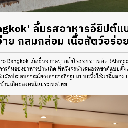
gkok’ ลิ้มรสอาหารอียิปต์แบบ
่าย กลมกล่อม เนื้อสัตว์อร่อ
airo Bangkok เกิดขึ้นจากความตั้งใจของ อาเหม็ด (Ahmed) 
รกินของอาหารบ้านเกิด ที่หวังจะนำเสนอรสชาติแบบดั้งเ
ัมผัสประสบการณ์ทางอาหารอีกรูปแบบหนึ่งได้มาลิ้มลอง แล
ิบ้านเกิดของตนในประเทศไทย