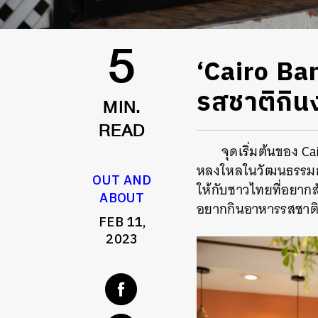
‘Cairo Ban
5
รสชาติกินง
MIN.
READ
จุดเริ่มต้นของ C
หลงใหลในวัฒนธรรมกา
OUT AND
ให้กับชาวไทยที่อยากส
ABOUT
อยากกินอาหารรสชาต
FEB 11,
2023