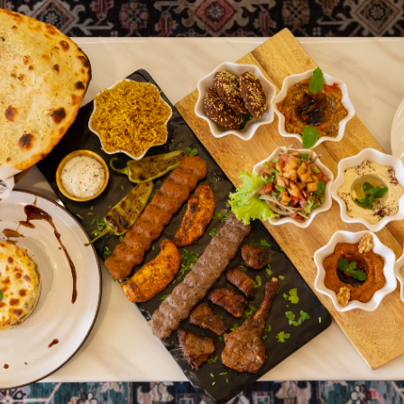
SHARE
TWEET
LINE
EMAIL