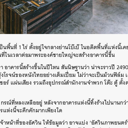
็นพื้นที่ 1 ไร่ ตั้งอยู่ใจกลางย่านโบ๊เบ๊ ในอดีตพื้นที่แห่งนี้เค
อนที่ในเวลาต่อมาพระองค์ชายใหญ่จะสร้างอาคารนี้ขึ้น
ว่า อาคารนี้สร้างขึ้นในปีไหน สันนิษฐานว่า น่าจะราวปี 249
งโรจน์ของหนังไทยอย่างเต็มเปี่ยม ไม่ว่าจะเป็นม้วนฟิล์ม เคร
ซเซอร์ แผ่นเสียง รวมถึงอุปกรณ์สำนักงานจำพวก โต๊ะ ตู้ ตั้
กรณ์ที่หลงเหลืออยู่ หลังจากอาคารแห่งนี้ทิ้งร้างไปนานกว
คารแห่งนี้จะคึกคักมากเพียงใด
จ้าหน้าที่ของอัศวิน ให้ข้อมูลว่า อาจแบ่ง ‘อัศวินภาพยนตร