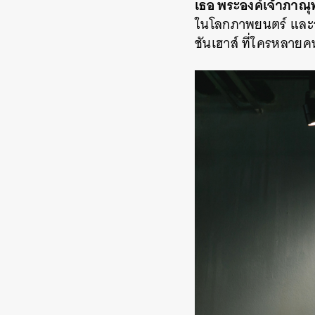
เธอ พระองค์เจ้าภาณุพั
ในโลกภาพยนตร์ และอย
ชันเฮาส์ ที่ใครหลายคน
ค้