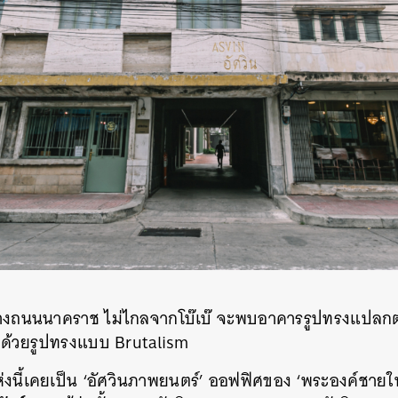
งถนนนาคราช ไม่ไกลจากโบ๊เบ๊ จะพบอาคารรูปทรงแปลกต
ด้วยรูปทรงแบบ Brutalism
ห่งนี้เคยเป็น ‘อัศวินภาพยนตร์’ ออฟฟิศของ ‘พระองค์ชาย