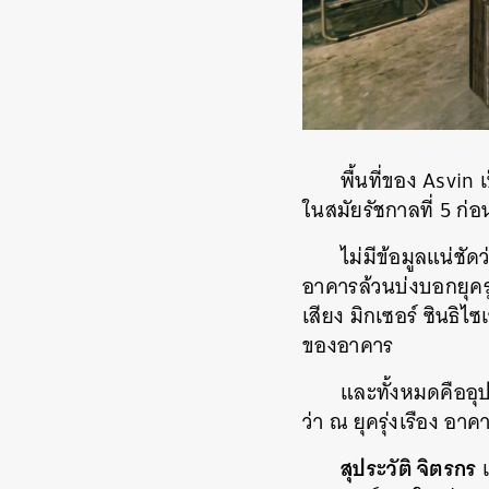
พื้นที่ของ Asvin เป
ในสมัยรัชกาลที่ 5 ก่
ไม่มีข้อมูลแน่ชัด
อาคารล้วนบ่งบอกยุครุ่
เสียง มิกเซอร์ ซินธิไ
ของอาคาร
และทั้งหมดคืออุป
ว่า ณ ยุครุ่งเรือง อา
สุประวัติ จิตรกร
เ