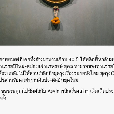
SHARE
TWEET
LINE
EMAIL
นภาพยนตร์ที่เคยทิ้งร้างมานานเกือบ 40 ปี ได้พลิกฟื้นกลับ
านชายปีใหม่-หม่อมเจ้านวพรรษ์ ยุคล ทายาทของท่านชาย
่ให้ชวนกลับไปให้หวนรำลึกถึงยุครุ่งเรืองของหนังไทย ยุครุ่ง
ปซสำหรับคนทำงานศิลปะ-ศิลปินยุคใหม่
วนคุณไปสัมผัสกับ Asvin พลิกเรื่องเก่าๆ เติมเต็มประวัต
รั้ง