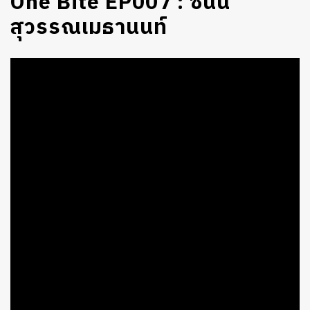
One Bite EP007 : ซันนี่
สุวรรณเมธานนท์