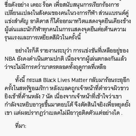
ชื่อดังอย่าง เดอะ ร็อค เพื่อสนับสนุนการเรียกร้องการ
เปลี่ยนแปลงในสังคมของคนในวงการกีฬา ส่วนแบรนด์คู่
แข่งสำคัญ อาดิดาส ก็ได้ออกมาทวิตแสดงจุดยืนเคียงข้าง
ผู้เล่นและนักกีฬาทุกคนในการแสดงจุดยืนต่อต้านความ
รุนแรงและการเหยียดสีผิวในครั้งนี้
อย่างไรก็ดี รายงานระบุว่า การแข่งขันที่เหลืออยู่ของ
NBA ยังคงดำเนินตามปกติ เนื่องจากผู้เล่นตกลงกันแล้ว
ว่าจะไม่มีการคว่ำบาตรตลอดทั้งฤดูกาลที่เหลือ
ค้นหา
ทั้งนี้ กระแส Black Lives Matter กลับมาร้อนระอุอีก
SHARE
TWEET
LINE
EMAIL
ครั้งในสหรัฐอเมริกา หลังเบลคถูกเจ้าหน้าที่ตำรวจผิวขาว
ยิงเข้าที่ด้านหลัง 7 นัด เนื่องจากเจ้าหน้าที่เข้าใจว่าเขา
กำลังจะหยิบอาวุธขึ้นมาตอบโต้ จึงตัดสินใจยิงเพื่อหยุดยั้ง
เขา แต่ผลปรากฎว่าเบลคไม่มีอาวุธติดตัวแต่อย่างใด
.
ที่มา: