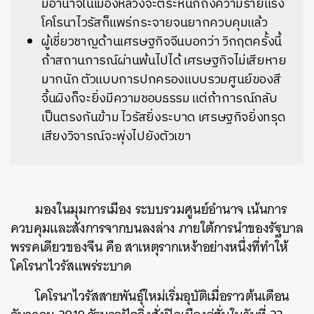
มีอำนาจในเมืองหลวงจะตระหนักถึงความร้ายแรง
โคโรนาไวรัสก็แพร่กระจายจนยากควบคุมแล้ว
ผู้เชี่ยวชาญด้านเศรษฐกิจจีนบอกว่า วิกฤตครั้งนี้
ถ้าสถานการณ์ผ่านพ้นไปได้ เศรษฐกิจไม่เสียหาย
มากนัก ตัวแบบการปกครองแบบรวมศูนย์ของสี
จิ้นผิงก็จะยิ่งมีความชอบธรรม แต่ถ้าการณ์กลับ
เป็นตรงกันข้าม ไวรัสยิ่งระบาด เศรษฐกิจยิ่งทรุด
เสียงวิจารณ์จะพุ่งไปยังตัวเขา
มองในมุมการเมือง ระบบรวมศูนย์อำนาจ เน้นการ
ควบคุมและสั่งการจากบนลงล่าง ภายใต้การนำของรัฐบาล
พรรคเดียวของจีน คือ สาเหตุรากเหง้าอย่างหนึ่งที่ทำให้
โคโรนาไวรัสแพร่ระบาด
โคโรนาไวรัสสายพันธุ์ใหม่เริ่มอุบัติเมื่อราวต้นเดือน