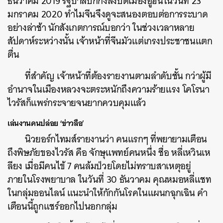
ธันวาคม 2019 รัฐบาลปักกิ่งสั่งปิดเมืองอู่ฮั่นในวันที่ 23
มกราคม 2020 ทำไมจีนจึงดูจะสนองตอบต่อการระบาด
อย่างล่าช้า นักสังเกตการณ์บอกว่า ในช่วงเวลาหลาย
สัปดาห์ระหว่างนั้น เจ้าหน้าที่จีนมัวแต่เกรงประชาชนแตก
ตื่น
ที่สำคัญ เจ้าหน้าที่ต้องรายงานตามลำดับชั้น กว่าผู้มี
อำนาจในเมืองหลวงจะตระหนักถึงความร้ายแรง โคโรนา
ไวรัสก็แพร่กระจายจนยากควบคุมแล้ว
เล่นงานคนปล่อย ‘ข่าวลือ’
นิวยอร์กไทมส์รายงานว่า คนแรกๆ ที่พยายามเตือน
ถึงพิษภัยของไวรัส คือ จักษุแพทย์คนหนึ่ง ชื่อ หลี่เหวินเห
ลียง เมื่อมีคนไข้ 7 คนล้มป่วยโดยไม่ทราบสาเหตุอยู่
ภายในโรงพยาบาล ในวันที่ 30 ธันวาคม คุณหมอหลี่แชท
ในกลุ่มออนไลน์ แนะนำให้กักกันโรคในแผนกฉุกเฉิน คำ
เตือนนี้ถูกแชร์ออกไปนอกกลุ่ม