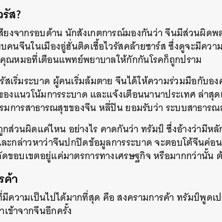
วรัส?
้มเสียงจากรอบด้าน นักสังเกตการณ์มองกันว่า จีนมีส่วนผิด
พบคนจีนในเมืองอู่ฮั่นติดเชื้อไวรัสคล้ายซาร์ส ซึ่งดูจะมีค
คุณหมอที่เตือนแพทย์พยาบาลให้กักกันโรคก็ถูกปราม
ไวรัสเริ่มระบาด ผู้คนเริ่มล้มตาย จีนได้ให้ความร่วมมือกับ
องแนวโน้มการระบาด และแจ้งเตือนนานาประเทศ ล่าสุดเมื
มการสาธารณสุขของจีน หลี่ปิน ยอมรับว่า ระบบสาธารณสุ
ถูกส่วนผิดแค่ไหน อย่างไร คาดกันว่า ทรัมป์ ซึ่งอ้างว่ามีหล
ละกล่าวหาว่าจีนปกปิดข้อมูลการระบาด จะตอบโต้จีนค่อน
ดขอบเขตอยู่แค่มาตรการทางเศรษฐกิจ หรือมากกว่านั้น ต
รค้า
่มีความเป็นไปได้มากที่สุด คือ สงครามการค้า ทรัมป์พูดเ
ำเข้าจากจีนอีกครั้ง
นหา