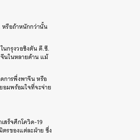
รือถ้าหนักกว่านั้น
นกรุงวอชิงตัน ดี.ซี.
พาจีนในหลายด้าน แม้
การพึ่งพาจีน หรือ
นยอมพร้อมใจที่จะจ่าย
กเสร็จศึกโควิด-19
ิตรของแต่ละฝ่าย ซึ่ง