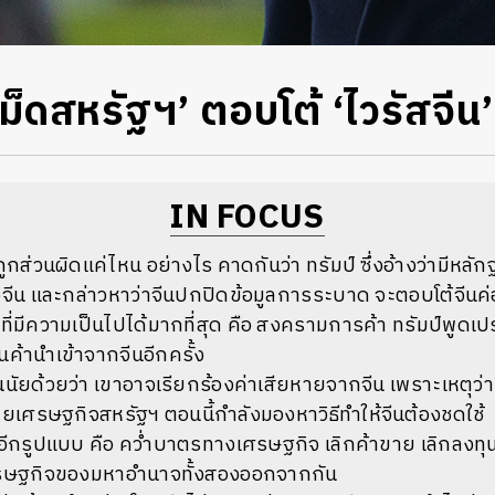
ม็ดสหรัฐฯ’ ตอบโต้ ‘ไวรัสจีน’
IN FOCUS
นถูกส่วนผิดแค่ไหน อย่างไร คาดกันว่า ทรัมป์ ซึ่งอ้างว่ามีหลั
จีน และกล่าวหาว่าจีนปกปิดข้อมูลการระบาด จะตอบโต้จีนค
่มีความเป็นไปได้มากที่สุด คือ สงครามการค้า ทรัมป์พูดเป
นค้านำเข้าจากจีนอีกครั้ง
นัยด้วยว่า เขาอาจเรียกร้องค่าเสียหายจากจีน เพราะเหตุว่า “
ยเศรษฐกิจสหรัฐฯ ตอนนี้กำลังมองหาวิธีทำให้จีนต้องชดใช้
กรูปแบบ คือ คว่ำบาตรทางเศรษฐกิจ เลิกค้าขาย เลิกลงทุน ห
ษฐกิจของมหาอำนาจทั้งสองออกจากกัน