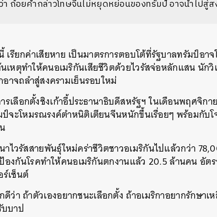
ว่า ถ้อยคำกล่าวโทษจีนไม่หยุดหย่อนของทรัมป์ อาจนำไปสู่
นี้ เรียกค่าเสียหาย เป็นมาตรการตอบโต้ที่รัฐบาลทรัมป์อาจ
็นต้นเหตุทำให้คนอเมริกันเสียชีวิตด้วยไวรัสจ่อหลักแสน นักวิ
โลกอาจถลำสู่สงครามเย็นรอบใหม่
เลือกตั้งชิงเก้าอี้ประธานาธิบดีสหรัฐฯ ในเดือนพฤศจิกาย
มป์จะโหมรณรงค์ตำหนิติเตียนจีนหนักขึ้นเรื่อยๆ พร้อมกับโจ
ีน
นาไวรัสสายพันธุ์ใหม่คร่าชีวิตชาวอเมริกันไปแล้วกว่า 78,0
ป้องกันโรคทำให้คนอเมริกันตกงานแล้ว 20.5 ล้านคน อัตร
อร์เซ็นต์
กดีว่า ถ้าตัวเองอยากชนะเลือกตั้ง ถ้าอเมริกาอยากรักษาเห
รับบาป