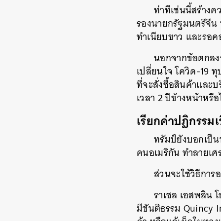
ท่าทีเช่นนี้สร้าง
รองนายกรัฐมนตรีจีน 
ทำเนียบขาว และรอคอ
นอกจากข้อตกลงระย
เปลี่ยนใจ โควิด-19 ทุ
ที่จะสั่งซื้อสินค้าแ
เวลา 2 ปีข้างหน้าหรื
เรียกค่าปฏิกรรมเ
ทรัมป์ยังบอกเป็น
คนอเมริกัน ทำลายเศร
ส่วนจะใช้วิธีการอ
ราเชล เอสพลิน 
มีขันติธรรม Quincy I