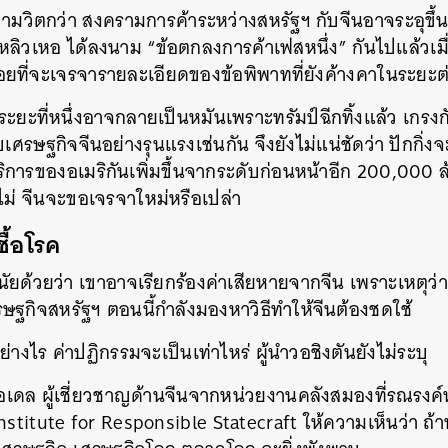
ความวิตกว่า สงครามการค้าระหว่างสหรัฐฯ กับจีนอาจระอุขึ้นให
SHARE
TWEET
LINE
EMAIL
หลิวเหอ ได้ลงนาม “ข้อตกลงการค้าเฟสหนึ่ง” กันไปแล้วเมื
ยที่จะเจรจารายละเอียดของข้อพิพาทที่ยังค้างคาในระยะ
ะที่หนึ่งอาจกลายเป็นหมันเพราะทรัมป์ฉีกทิ้งแล้ว เกรงก
บเศรษฐกิจจีนอย่างรุนแรงเช่นกัน จึงยังไม่แน่ชัดว่า ปักกิ่งจ
ละบริการของอเมริกันเพิ่มขึ้นจากระดับก่อนหน้าอีก 200,000
อไม่ จีนจะขอเจรจาใหม่หรือเปล่า
ชื้อโรค
นัยด้วยว่า เขาอาจเรียกร้องค่าเสียหายจากจีน เพราะเหตุว่า 
ษฐกิจสหรัฐฯ ตอนนี้กำลังมองหาวิธีทำให้จีนต้องชดใช้
ย่างไร ค่าปฏิกรรมจะเป็นเท่าไหร่ ผู้นำวอชิงตันยังไม่ระบุ
โอเดล ผู้เชี่ยวชาญด้านจีนจากหน่วยงานคลังสมองที่รณร
nstitute for Responsible Statecraft ให้ความเห็นว่า ถ้