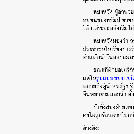
หยงหวัง ผู้อำนวย
หย่อนของทรัมป์ อาจน
ได้ แต่ระยะหลังเริ่มไ
หยงหวังมองว่า วา
ประชาชนในเรื่องการร
ทำแต้มนำในหลายมลรัฐ
ขณะที่ฝ่ายอเมริก
แค่ใน
รูปแบบของแอนิเ
หมายถึงผู้นำสหรัฐฯ อ
จีนพยายามบอกว่า ทั้
ถ้าทั้งสองฝ่ายต
คงไม่รุ่มร้อนมากไปกว่า
อ้างอิง: