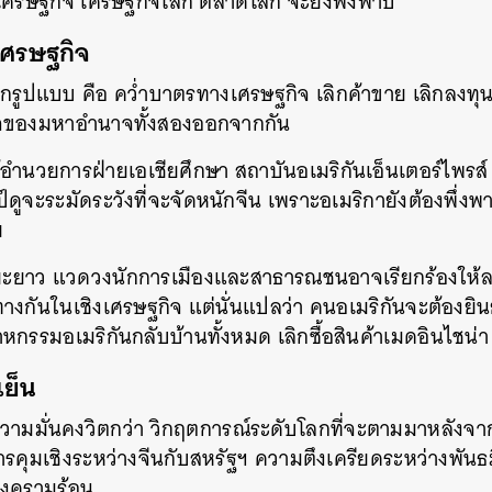
งเศรษฐกิจ เศรษฐกิจโลก ตลาดโลก จะยิ่งพังพาบ
์เศรษฐกิจ
รูปแบบ คือ คว่ำบาตรทางเศรษฐกิจ เลิกค้าขาย เลิกลงทุน ห
จของมหาอำนาจทั้งสองออกจากกัน
้อำนวยการฝ่ายเอเชียศึกษา สถาบันอเมริกันเอ็นเตอร์ไพรส์ ใ
ป์ดูจะระมัดระวังที่จะจัดหนักจีน เพราะอเมริกายังต้องพึ่ง
ย
ะยะยาว แวดวงนักการเมืองและสาธารณชนอาจเรียกร้องให้ลด
างกันในเชิงเศรษฐกิจ แต่นั่นแปลว่า คนอเมริกันจะต้องยิ
หกรรมอเมริกันกลับบ้านทั้งหมด เลิกซื้อสินค้าเมดอินไชน่า
ย็น
ความมั่นคงวิตกว่า วิกฤตการณ์ระดับโลกที่จะตามมาหลังจา
รคุมเชิงระหว่างจีนกับสหรัฐฯ ความตึงเครียดระหว่างพันธม
นสงครามร้อน