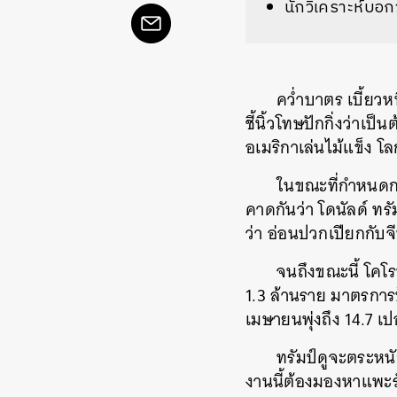
นักวิเคราะห์บอก
คว่ำบาตร เบี้ยวห
ชี้นิ้วโทษปักกิ่งว่าเป
อเมริกาเล่นไม้แข็ง 
ในขณะที่กำหนดการ
คาดกันว่า โดนัลด์ ทรั
ว่า อ่อนปวกเปียกกับจ
จนถึงขณะนี้ โคโร
1.3 ล้านราย มาตรการ
เมษายนพุ่งถึง 14.7 เป
ทรัมป์ดูจะตระหนั
งานนี้ต้องมองหาแพะ