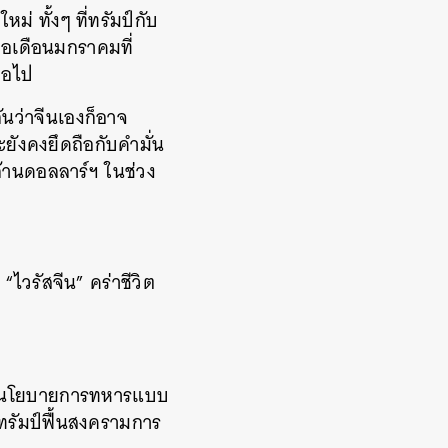
ม่ ทั้งๆ ที่ทรัมป์กับ
่อเดือนมกราคมที่
ต่อไป
ันว่าจีนเองก็อาจ
ะยังคงยึดถือกับคำมั่น
 ล้านดอลลาร์ฯ ในช่วง
“ไวรัสจีน” คร่าชีวิต
งค์นโยบายการทหารแบบ
าทรัมป์ฟื้นสงครามการ