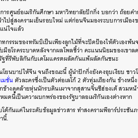
การศูนย์อเมริกันศึกษา มหาวิทยาลัยปักกิ่ง บอกว่า ถ้อยคำ
ำไปสู่สงครามเย็นรอบใหม่ แต่ก่อนจีนมองระบบการเมืองของ
ม่แน่ใจแล้ว
ทกรรมของทรัมป์เป็นเพียงลูกไม้ที่จะปัดป้องให้ตัวเองพ้น
ับมือโรคระบาดหลังจากผลโพลชี้ว่า คะแนนนิยมของเขาลดล
ที่รีพับลิกันกับเดโมแครตผลัดกันแพ้ผลัดกันชนะ
ันโยนบาปให้จีน จนถึงขณะนี้ ผู้นำปักกิ่งยังคงอุบเงียบ ชา
มชั่น
ตัวละครซึ่งเป็นตัวต่อเลโก้ 2 ตัวทุ่มเถียงกัน ข้างหนึ่ง
ีกข้างดูคล้ายหุ่นนักรบดินเผาจากสุสานจิ๋นซีฮ่องเต้ สวมหน
งหมดนี้เป็นความบกพร่องของรัฐบาลอเมริกันเองต่างหาก
อบโต้กันแค่ในระดับข้อมูลข่าวสาร ทำสงครามพีอาร์ประชัน
นี้.