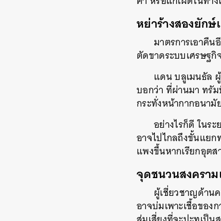
ค้า หรือแก้เผ็ดในทา
หย่าร้างสองยักษ
มาตรการเอาคืนอีก
ตัดขาดระบบเศรษฐกิ
แดน บลูเมนธัล ผู
บอกว่า ที่ผ่านมา ทรัม
กระทั่งหน้ากากอนามั
อย่างไรก็ดี ในร
อาจไปไกลถึงขั้นแยกท
แพงขึ้นหากเรียกอุตสา
จุดชนวนสงครามเ
ผู้เชี่ยวชาญด้าน
อาจบ่มเพาะเชื้อของกา
สุ่มเสี่ยงที่จะปะทุเป็