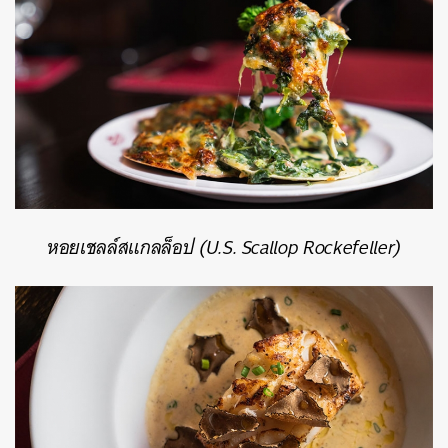
หอยเชลล์สแกลล็อป (U.S. Scallop Rockefeller)