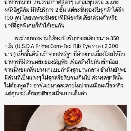
อาหารที่บ้าน ในบรรยากาศสลัวๆ แต่อบอุ่นด้วยไม้และ
ผนังอิฐสีส้ม มีให้บริการ 2 ชั้น แต่ละชั้นรองรับลูกค้าได้ถึง
100 คน โดยเฉพาะชั้นสองที่มีห้องจัดเลี้ยงส่วนตัวหรือ
ปาร์ตี้สุดพิเศษก็ทำได้เช่นกัน
พระเอกของงานก็ต้องเป็นริบอายสเต็ก ขนาด 350
กรัม (U.S.D.A Prime Corn-Fed Rib Eye ราคา 2,300
บาท) เนื้อชั้นดีนำเข้าจากสหรัฐฯ ที่ผ่านการเลี้ยงโดยให้กิน
อาหารที่มีส่วนผสมของธัญพืช เพื่อสร้างไขมันเล็กน้อย
จานนี้หอมกลิ่นย่างมาแบบกำลังสุกปานกลาง ข้างในยังพอ
มีส่วนที่เป็นแดงๆ ไม่สุกหรือดิบจนเกินไป ส่วนรสชาตินั้น
ไม่ต้องพูดถึง อาจไม่ขนาดละลายในปากเหมือนเนื้อวากิว
แต่คุณจะได้รสชาติของเนื้อแบบเต็มคำ