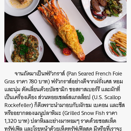
จานถัดมาเป็นฟรัวกราส์ (Pan Seared French Foie
Gras ราคา 780 บาท) ฟรัวกราส์อย่างดีจากฝรั่งเศส หอม
และนุ่ม ตัดเลี่ยนด้วยบัลซามิก ซอสราสเบอร์รี และผักที่
เป็นเครื่องเคียง ส่วนหอยเชลล์สแกลล็อป (U.S. Scallop
Rockefeller) ก็ดีเพราะนำมาอบกับผักขม เบคอน และชีส
หรืออยากลองเมนูปลาหิมะ (Grilled Snow Fish ราคา
1,320 บาท) ปลาหิมมะย่างมาหอมๆ ราดด้วยซอสเห็ด
ทรัฟเฟิล และโรยหน้าด้วยเห็ดทรัฟเฟิลสด มีหรือที่เราจะ