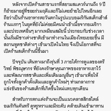
หลังจากเปิดร้านสาขาแรกที่สยามสแควร์นานถึง 9 ปี
ก็ย้ายมาอยู่ที่ซอยร่วมฤดีและก็ไม่เคยย้ายไปไหนอีกเลย
ถือว่าเป็นร้านอาหารตะวันตกในรูปแบบอเมริกันสเต็กเฮ้าส์
ร้านแรกๆ ในยุคที่ยังไม่ค่อยมีคนนำเข้าเนื้อจากอเมริกา
และประเทศอื่นๆ มากเหมือนสมัยนี้ ประกอบกับช่วงเวลา
นั้นเริ่มมีชาวต่างชาติเข้ามาทำงานในเมืองไทยเยอะขึ้น มี
สถานทูตชาติต่างๆ เข้ามาเปิดในไทย จึงเป็นโอกาสที่จะ
เปิดร้านสเต็กร้านนี้ขึ้นมา
ปัจจุบัน เดินทางมาถึงรุ่นที่ 3 ภายใต้การดูแลของ
ตรี
วิทย์ พิชณุษากร ที่ยังคงรักษาคุณภาพของอาหารเอาไว้
และพัฒนารสชาติและเพิ่มเติมเมนูอื่นๆ เข้ามาเพื่อให้
ถูกใจทั้งลูกค้าดั้งเดิมและลูกค้าใหม่ๆ ท่ามกลางการ
แข่งขันของร้านสเต็กที่เกิดขึ้นใหม่แทบทุกเดือน
สำหรับการตกแต่งร้านจะเป็นแนวคลาสสิกสไตล์
อเมริกันคันทรี ดูหรูหราและมีระดับ คล้ายเดินเข้ามาทาน