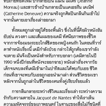
ทับถ่ายทอดใหม่ ป้ากลายเป็น แฌน โมโคร์ (Jeanne
Moreau) และสาวข้างบ้านกลายเป็นแคเธอรีน เดเนิฟ
(Catherine Deneuve) ความจริงถูกศิลปินกลืนกินเข้าไป
จากนั้นคายเอาเรื่องเล่าออกมา
ทั้งหมดถูกเล่าอยู่ใต้ของพื้นผิว ซึ่งในที่นี้คือผิวหนังอัน
ยับย่น ดวงตา และเส้นผมของเดมี ทัศนียภาพของชีิวิต
จากการจ้องมองระยะใกล้ชิดของหญิงคนรัก ในตอนที่วาร์
ดาทำหนังเรื่องนี้ เดมีกำลังป่วย กล่าวให้ถูกต้องเขากำลัง
จะตาย มันจึงเป็นหนังสำหรับการบอกลา (เดมีตายในปี
1990 หนึ่งปีก่อนที่หนังจะออกฉาย) หนังเล่าเรื่องจากวัย
เด็กจนจบลงที่เดมีเข้ามาในปารีสและได้พบกับเธอ ชีวิต
ก่อนที่เขาจะพบกับเธอถูกเธอนำมาเล่า ส่วนชีวิตของเขา
หลังจากนั้นถูกเล่าในชีวิตของคนทั้งคู่เรียบร้อยแล้ว
การกลืนกลายระหว่างชีวิตและเรื่องเล่า ระหว่างความ
รักกับความตายใน
Jacquot de Nantes
ทำให้เราเห็น
ความมหัศจรรย์ของภาพยนตร์ ในฐานะของสื่อไม่กี่ชนิดที่