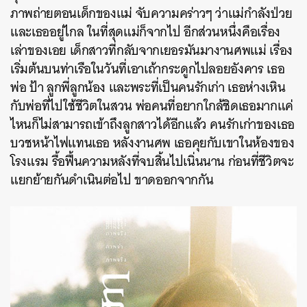
ภาพถ่ายตอนเด็กของแม่ จับความคร่าวๆ ว่าแม่กำลังป่วย
และเธออยู่ไกล ในที่สุดแม่ก็จากไป อีกส่วนหนึ่งคือเรื่อง
เล่าของเอย เด็กสาวที่กลับจากเยอรมันมางานศพแม่ เรื่อง
เริ่มต้นบนท่าเรือในวันที่เอาเถ้ากระดูกไปลอยอังคาร เธอ
พ่อ ป้า ลูกพี่ลูกน้อง และพระที่เป็นคนรักเก่า เธอห่างเหิน
กับพ่อที่ไปใช้ชีวิตในสวน พ่อคนที่อยากใกล้ชิดเธอมากแค่
ไหนก็ไม่สามารถเข้าถึงลูกสาวได้อีกแล้ว คนรักเก่าของเธอ
บวชหน้าไฟแทนเธอ หลังงานศพ เธอคุยกับเขาในห้องของ
โรงแรม รื้อฟื้นความหลังที่จบสิ้นไปเนิ่นนาน ก่อนที่ชีวิตจะ
แยกย้ายกันดำเนินต่อไป ขาดออกจากกัน