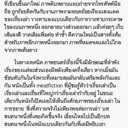
ที่เขียนขึ้นมาใหม่ ภาพดิบหยาบแอบถ่ายจากโทรศัพท์มือ
ถือ ถูกร้อยติดกันกับงานภาพงามหยดย้อยเรืองแสงแดด
ของเรื่องเล่า วางทาบลงแบบเดียวกับการวางทาบกระดาษ
ไขลงบนภาพหนึ่ง ลอกลายบางส่วนออกมา แล้วค่อยๆ เก็บ
เส้นลงสี วาดเติมเพิ่มต่อ ทำซ้ำ ตีความใหม่เป็นสารตั้งต้น
สำหรับภาพอีกภาพหนึ่งออกมา ภาพที่หมดจดและไปไกล
จากภาพต้นทาง
ในทางเทคนิค ภาพยนตร์เรื่องนี้จึงมีลักษณะที่ลำพัง
ค้นหา
เรื่องของแต่ละส่วนเองมีพลังเพียงครึ่งเดียว หากเมื่อมัน
SHARE
TWEET
LINE
EMAIL
ซ้อนทับกันในจังหวะที่เหมาะสมมันกลับเสริมพลังกันและ
กัน หนังเป็นทั้ง meatfiction ที่ผู้ชมรู้ตัวว่าเรื่องเล่าเป็น
เรื่องเล่าและเรื่องที่ใหญ่กว่าเรื่องเล่ากำกับอยู่ ในขณะ
เดียวกันหนังก็เปิดเผยให้เห็นถึงศักยภาพของเรื่องเล่า ใน
การขยาย ‘สิ่งที่ความจริงไม่เพียงพอต่อการเล่า’ บท
สนทนาหนึ่งที่เคยเกิดขึ้นจริง เลื่อนไหลไปเป็นอีกบท
สนทนาหนึ่งในหนังแบบเดียวกันกับที่เดมีหยิบเอา