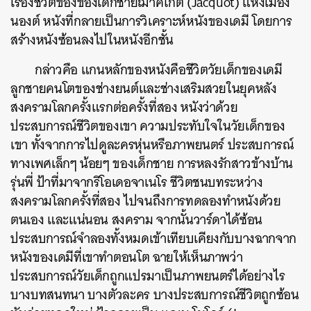
เรื่องชีวิตของของเด็กชายฌาคโกต์ (Jacquot) แห่งเมือง
นองต์ หนังที่กลายเป็นการวิเคราะห์หนังของเดมี โดยการ
สร้างหนังซ้อนลงไปในหนังอีกชั้น
กล่าวคือ แกนหลักของหนังคือชีวิตวัยเด็กของเดมี
ลูกชายคนโตของช่างยนต์และช่างเสริมสวยในยุคหลัง
สงครามโลกครั้งแรกต่อครั้งที่สอง หนังว่าด้วย
ประสบการณ์ชีวิตของเขา ความประทับใจในวัยเด็กของ
เขา ทั้งจากการไปดูละครหุ่นหรือภาพยนตร์ ประสบการณ์
ทางเพศเล็กๆ น้อยๆ ของเด็กชาย การหลงรักสาวข้างบ้าน
รุ่นพี่ ป้าที่มาจากริโอเดอจาเนโร ชีวิตชนบทระหว่าง
สงครามโลกครั้งที่สอง ไปจนถึงการทดลองทำหนังด้วย
ตนเอง และแน่นอน สงคราม จากนั้นวาร์ดาได้ซ้อน
ประสบการณ์จำลองทั้งหมดเข้าเทียบเคียงกับบางฉากจาก
หนังของเดมีที่เขาทำตอนโต ฉายให้เห็นภาพว่า
ประสบการณ์วัยเด็กถูกแปรมาเป็นภาพยนตร์ได้อย่างไร
บางบทสนทนา บางตัวละคร บางประสบการณ์ชีวิตถูกซ้อน