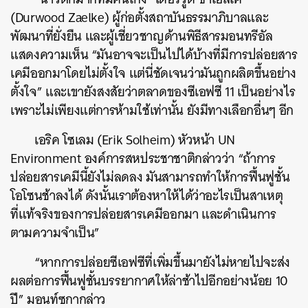
(Durwood Zaelke) ผู้ก่อตั้งสถาบันธรรมาภิบาลและ
พัฒนาที่ยั่งยืน และผู้เชี่ยวชาญด้านพิธีสารมอนทรีอัล
แสดงความเห็น “มันอาจจะเป็นไปได้บ้างที่มีการปล่อยสาร
เคมีออกมาโดยไม่ตั้งใจ แต่นี่ชัดเจนว่ามันถูกผลิตขึ้นอย่าง
ตั้งใจ” และเขายังสงสัยว่าตลาดของซีเอฟซี 11 เป็นอย่างไร
ค้นหา
เพราะไม่เพียงแต่การห้ามใช้เท่านั้น ยังมีทางเลือกอื่นๆ อีก
SHARE
TWEET
LINE
EMAIL
เอริค โซเลม (Erik Solheim) หัวหน้า UN
Environment องค์การสหประชาชาติกล่าวว่า “ถ้าการ
ปล่อยสารเคมีนี้ยังไม่ลดลง มันสามารถทำให้การฟื้นฟูชั้น
โอโซนช้าลงได้ ดังนั้นเราต้องหาให้ได้ว่าอะไรเป็นสาเหตุ
ที่แท้จริงของการปล่อยสารเคมีออกมา และดำเนินการ
ตามความจำเป็น”
“หากการปล่อยซีเอฟซีที่เพิ่มขึ้นมายังไม่หายไปจะส่ง
ผลต่อการฟื้นฟูชั้นบรรยากาศให้ล่าช้าไปอีกอย่างน้อย 10
ปี” มอนท์ซกากล่าว