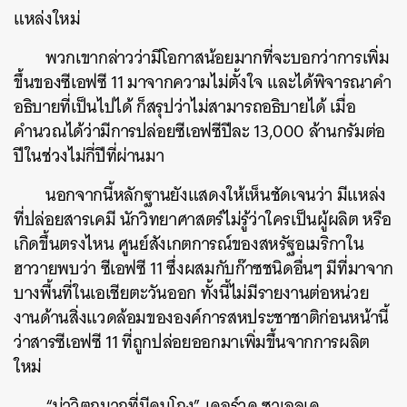
แหล่งใหม่
พวกเขากล่าวว่ามีโอกาสน้อยมากที่จะบอกว่าการเพิ่ม
ขึ้นของซีเอฟซี 11 มาจากความไม่ตั้งใจ และได้พิจารณาคำ
อธิบายที่เป็นไปได้ ก็สรุปว่าไม่สามารถอธิบายได้ เมื่อ
คำนวณได้ว่ามีการปล่อยซีเอฟซีปีละ 13,000 ล้านกรัมต่อ
ปีในช่วงไม่กี่ปีที่ผ่านมา
นอกจากนี้หลักฐานยังแสดงให้เห็นชัดเจนว่า มีแหล่ง
ที่ปล่อยสารเคมี นักวิทยาศาสตร์ไม่รู้ว่าใครเป็นผู้ผลิต หรือ
เกิดขึ้นตรงไหน ศูนย์สังเกตการณ์ของสหรัฐอเมริกาใน
ฮาวายพบว่า ซีเอฟซี 11 ซึ่งผสมกับก๊าซชนิดอื่นๆ มีที่มาจาก
บางพื้นที่ในเอเชียตะวันออก ทั้งนี้ไม่มีรายงานต่อหน่วย
งานด้านสิ่งแวดล้อมขององค์การสหประชาชาติก่อนหน้านี้
ว่าสารซีเอฟซี 11 ที่ถูกปล่อยออกมาเพิ่มขึ้นจากการผลิต
ใหม่
“น่าวิตกมากที่มีคนโกง” เดอร์วูด ซาเอลเค