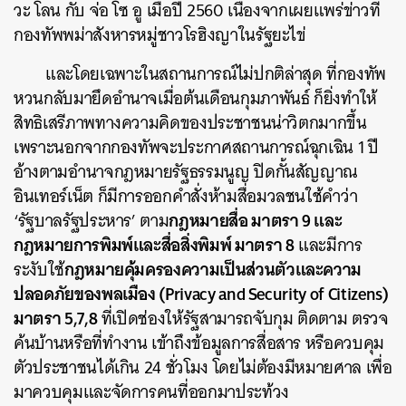
วะ โลน กับ จ่อ โซ อู เมื่อปี 2560 เนื่องจากเผยแพร่ข่าวที่
กองทัพพม่าสังหารหมู่ชาวโรฮิงญาในรัฐยะไข่
และโดยเฉพาะในสถานการณ์ไม่ปกติล่าสุด ที่กองทัพ
หวนกลับมายึดอำนาจเมื่อต้นเดือนกุมภาพันธ์ ก็ยิ่งทำให้
สิทธิเสรีภาพทางความคิดของประชาชนน่าวิตกมากขึ้น
เพราะนอกจากกองทัพจะประกาศสถานการณ์ฉุกเฉิน 1 ปี
อ้างตามอำนาจกฎหมายรัฐธรรมนูญ ปิดกั้นสัญญาณ
อินเทอร์เน็ต ก็มีการออกคำสั่งห้ามสื่อมวลชนใช้คำว่า
กฎหมายสื่อ
มาตรา 9 และ
‘รัฐบาลรัฐประหาร’ ตาม
กฎหมายการพิมพ์และสื่อสิ่งพิมพ์ มาตรา 8
และมีการ
กฎหมายคุ้มครองความเป็นส่วนตัวและความ
ระงับใช้
ปลอดภัยของพลเมือง (Privacy and Security of Citizens)
มาตรา 5,7,8
ที่เปิดช่องให้รัฐสามารถจับกุม ติดตาม ตรวจ
ค้นบ้านหรือที่ทำงาน เข้าถึงข้อมูลการสื่อสาร หรือควบคุม
ตัวประชาชนได้เกิน 24 ชั่วโมง โดยไม่ต้องมีหมายศาล เพื่อ
มาควบคุมและจัดการคนที่ออกมาประท้วง