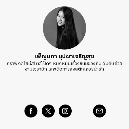
เพ็ญนภา บุปผาเจริญสุข
กราฟิกดีไซน์สไตล์เป็ดๆ หมกหมุ่นเรื่องขนมของกิน อินกับถ้วย
ชามเซรามิก เสพติดการส่งสติกเกอร์น่ารัก