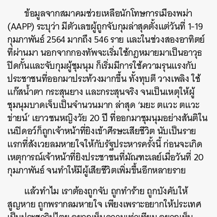
ข้อมูลจากสมาคมช่วยเหลือนักโทษการเมืองพม่า
(AAPP) ระบุว่า มีตัวเลขผู้ถูกจับกุมล่าสุดตั้งแต่วันที่ 1-19
กุมภาพันธ์ 2564 มากถึง 546 ราย และในช่วงสองอาทิตย์
ที่ผ่านมา นอกจากกองทัพจะเริ่มใช้กฎหมายมาเป็นอาวุธ
ปิดกั้นและจับกุมผู้ชุมนุม ก็เริ่มมีการใช้ความรุนแรงกับ
ประชาชนที่ออกมาประท้วงมากขึ้น ทั้งทุบตี วางเพลิง ใช้
แก๊สน้ำตา กระสุนยาง และกระสุนจริง จนเป็นเหตุให้ผู้
ชุมนุมบาดเจ็บเป็นจำนวนมาก ล่าสุด ‘มยะ ตแวะ ตแวะ
ข่ายน์’ เยาวชนหญิงวัย 20 ปี ที่ออกมาชุมนุมอย่างสันติใน
เนปิดอว์ก็ถูกเจ้าหน้าที่ยิงเข้าศีรษะเสียชีวิต นับเป็นราย
แรกที่สังเวยลมหายใจให้กับรัฐประหารครั้งนี้ ก่อนจะเกิด
เหตุการณ์เจ้าหน้าที่ยิงประชาชนที่มัณฑะเลย์เมื่อวันที่ 20
กุมภาพันธ์ จนทำให้มีผู้เสียชีวิตเพิ่มขึ้นอีกหลายราย
แล้วทำไม เราต้องถูกจับ ถูกทำร้าย ถูกบังคับให้
สูญหาย ถูกพรากลมหายใจ เพียงเพราะอยากให้ประเทศ