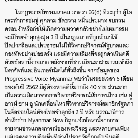
ในกฎหมายโทรคมนาคม มาตรา 66(d) ที่ระบุว่า ผู้ใด
กระทำการข่มขู่ คุกคาม ขัดขวาง หมิ่นประมาท รบกวน
ครอบงำหรือก่อให้เกิดความหวาดกลัวอย่างไม่เหมาะสม
จะมีโทษจำคุกสูงสุด 3 ปี เป็นกฎหมายที่ถูกนำมาใช้
ปิดปากสื่อและประชาชนไม่ให้วิพากษ์วิจารณ์รัฐบาลและ
กองทัพอย่างบ่อยครั้ง และมีความเสี่ยงที่จะถูกดำเนินคดี
ด้วยข้อหานี้ง่ายมาก หลังจากที่ชาวเมียนมาสามารถเข้าถึง
โทรศัพท์และอินเทอร์เน็ตได้ทั่วถึงขึ้น จากข้อมูลของ
Progressive Voice Myanmar พบว่าในระยะเวลา 6 เดือน
ของต้นปี 2562 มีผู้ต้องหาคดีนี้มากถึง 40 ราย ส่วนมาก
เป็นความผิดมาจากการวิพากษ์วิจารณ์นักการเมือง เช่น อู่
อาวน์ ซาน อู นักเคลื่อนไหวที่วิพากษ์วิจารณ์สมาชิกรัฐสภา
ในสื่อออนไลน์ต้องโทษจำคุกถึง 2 ปี หรือ บรรณาธิการ
สำนักข่าว Myanmar Now ก็ถูกแจ้งข้อหานี้จากการ
รายงานข่าวแถลงการณ์ของพระวีระธู และหลายคนเพียง
แค่แสดงความคิดเห็นที่ต่างไปจากรัฐก็ถูกดำเนินคดี