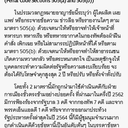
(Penal Code Sections 505(a) and 505(b))
ในประมวลกฎหมายอาญาข้อนี้ระบุว่า ผู้ใดผลิต เผย
แพร่ หรือกระจายข้อความ ข่าวลือ หรือรายงานใดๆ ตาม
มาตรา 505(a): ด้วยเจตนาให้หรืออาจทำให้เจ้าหน้าที่
ทหารบก ทหารเรือ หรือทหารอากาศในกองทัพต้องฝ่าฝืน
คำสั่ง เพิกเฉย หรือไม่สามารถปฏิบัติหน้าที่ได้ หรือตาม
มาตรา 505(b): ด้วยเจตนาให้หรืออาจทำให้สาธารณชน
เกิดความหวาดกลัว หรือตระหนกตกใจ เป็นเหตุชักจูงให้
บุคคลกระทำความผิดต่อรัฐหรือความสงบเรียบร้อย จะ
ต้องได้รับโทษจำคุกสูงสุด 2 ปี หรือปรับ หรือทั้งจำทั้งปรับ
โดยทั้ง 2 มาตรานี้มักถูกนำมาใช้ดำเนินคดีกับฝ่าย
การเมืองขั้วตรงข้ามอย่างบ่อยครั้ง ที่ผ่านมาในครึ่งปี 2562
มีการฟ้องร้องจากรัฐบาล 3 คดี จากกองทัพ 7 คดี และจาก
พรรคเอ็นแอลดี 1 คดี หรือจากการออกมาประท้วง
รัฐประหารครั้งล่าสุดในปี 2564 นี้ก็มีผู้ชุมนุมจำนวนมาก
ถูกดำเนินคดีด้วยข้อหานี้เป็นอันดับต้นๆ ในบรรดาข้อหา