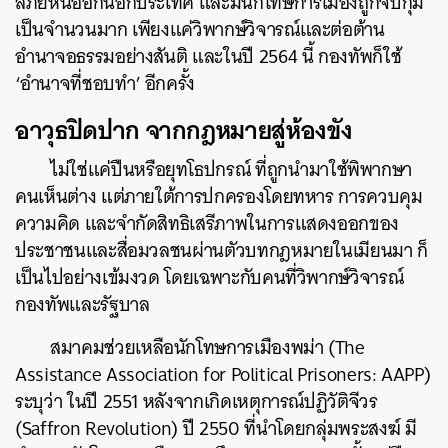
ลี้ภัยหนีออกนอกประเทศ
และมี
นักโทษการเมืองถูกจับกุม
เป็นจำนวนมาก เพียงแค่วิพากษ์วิจารณ์และต่อต้าน
อำนาจอธรรมอย่างสันติ
และในปี 2564 นี้ กองทัพก็ใช้
‘อำนาจที่ชอบทำ’ อีกครั้ง
อาวุธปิดปาก จากกฎหมายสู่ห้องขัง
ไม่ใช่แค่ปืนหรือยุทโธปกรณ์ ที่ถูกนำมาใช้พิพากษา
คนเห็นต่าง แต่ภายใต้การปกครองโดยทหาร การควบคุม
ความคิด และจำกัดสิทธิเสรีภาพในการแสดงออกของ
ประชาชนและสื่อมวลชนผ่านตัวบทกฎหมายในเมียนมา ก็
เป็นไปอย่างเข้มงวด โดยเฉพาะกับคนที่วิพากษ์วิจารณ์
กองทัพและรัฐบาล
สมาคมช่วยเหลือนักโทษการเมืองพม่า (The
Assistance Association for Political Prisoners: AAPP)
ระบุว่า ในปี 2551 หลังจากเกิดเหตุการณ์ปฏิวัติจีวร
(Saffron Revolution) ปี 2550 ที่นำโดยกลุ่มพระสงฆ์ มี