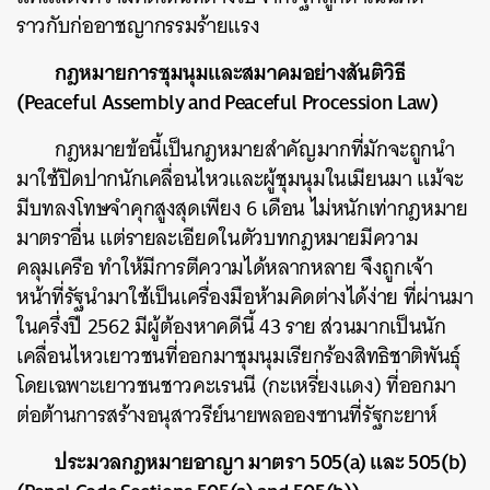
ราวกับก่ออาชญากรรมร้ายแรง
กฎหมายการชุมนุมและสมาคมอย่างสันติวิธี
(Peaceful Assembly and Peaceful Procession Law)
กฎหมายข้อนี้เป็นกฎหมายสำคัญมากที่มักจะถูกนำ
ค้นหา
มาใช้ปิดปากนักเคลื่อนไหวและผู้ชุมนุมในเมียนมา แม้จะ
SHARE
TWEET
LINE
EMAIL
มีบทลงโทษจำคุกสูงสุดเพียง 6 เดือน ไม่หนักเท่ากฎหมาย
มาตราอื่น แต่รายละเอียดในตัวบทกฎหมายมีความ
คลุมเครือ ทำให้มีการตีความได้หลากหลาย จึงถูกเจ้า
หน้าที่รัฐนำมาใช้เป็นเครื่องมือห้ามคิดต่างได้ง่าย ที่ผ่านมา
ในครึ่งปี 2562 มีผู้ต้องหาคดีนี้ 43 ราย ส่วนมากเป็นนัก
เคลื่อนไหวเยาวชนที่ออกมาชุมนุมเรียกร้องสิทธิชาติพันธุ์
โดยเฉพาะเยาวชนชาวคะเรนนี (กะเหรี่ยงแดง) ที่ออกมา
ต่อต้านการสร้างอนุสาวรีย์นายพลอองซานที่รัฐกะยาห์
ประมวลกฎหมายอาญา มาตรา 505(a) และ 505(b)