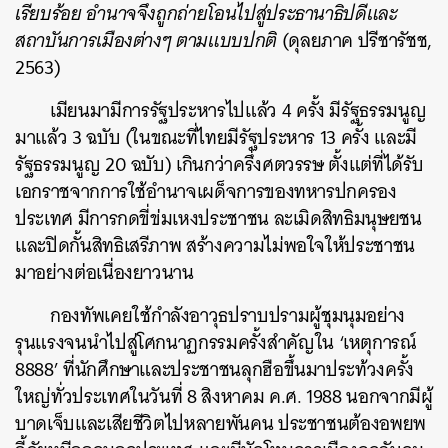
เรียบร้อย อำนาจจึงถูกถ่ายโอนไปสู่ประธานาธิปดีและ
สถาบันการเมืองต่างๆ ตามแบบปกติ
(ดุลยภาค ปรีชารัชช,
2563)
เมียนมามีการรัฐประหารไปแล้ว 4 ครั้ง มีรัฐธรรมนูญ
มาแล้ว 3 ฉบับ (ในขณะที่ไทยมีรัฐประหาร 13 ครั้ง และมี
รัฐธรรมนูญ 20 ฉบับ) เกินกว่าครึ่งศตวรรษ ตั้งแต่ที่ได้รับ
เอกราชจากการใช้อำนาจเผด็จการของทหารปกครอง
ประเทศ มีการกดขี่ข่มเหงประชาชน ละเมิดสิทธิมนุษยชน
และปิดกั้นสิทธิเสรีภาพ สร้างความไม่พอใจให้ประชาชน
มาอย่างต่อเนื่องยาวนาน
กองทัพเคยใช้กำลังอาวุธปราบปรามผู้ชุมนุมอย่าง
รุนแรงจนนำไปสู่โศกนาฏกรรมครั้งสำคัญ
ใน ‘เหตุการณ์
8888’ ที่นักศึกษาและประชาชนลุกฮือขึ้นมาประท้วงครั้ง
ใหญ่ทั่วประเทศ
ในวันที่ 8 สิงหาคม ค.ศ. 1988 นอกจากมีผู้
บาดเจ็บและเสียชีวิตไปหลายพันคน ประชาชนต้องอพยพ