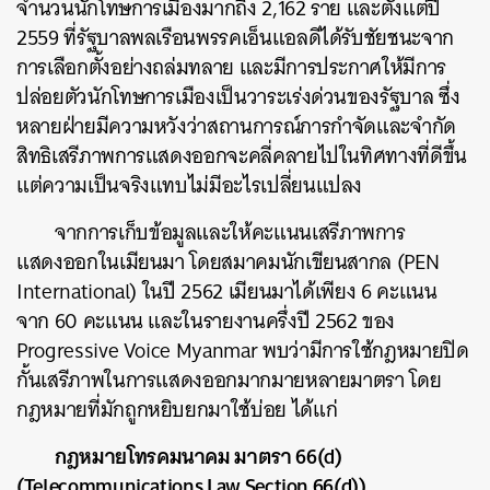
จำนวนนักโทษการเมืองมากถึง 2,162 ราย และตั้งแต่ปี
2559 ที่รัฐบาลพลเรือนพรรคเอ็นแอลดีได้รับชัยชนะจาก
การเลือกตั้งอย่างถล่มทลาย และมีการประกาศให้มีการ
ปล่อยตัวนักโทษการเมืองเป็นวาระเร่งด่วนของรัฐบาล ซึ่ง
หลายฝ่ายมีความหวังว่าสถานการณ์การกำจัดและจำกัด
สิทธิเสรีภาพการแสดงออกจะคลี่คลายไปในทิศทางที่ดีขึ้น
แต่ความเป็นจริงแทบไม่มีอะไรเปลี่ยนแปลง
จากการเก็บข้อมูลและให้คะแนนเสรีภาพการ
แสดงออกในเมียนมา โดยสมาคมนักเขียนสากล (PEN
International) ในปี 2562 เมียนมาได้เพียง 6 คะแนน
จาก 60 คะแนน และ
ใน
รายงานครึ่งปี 2562 ของ
Progressive Voice Myanmar
พบว่ามีการใช้กฎหมายปิด
กั้นเสรีภาพในการแสดงออกมากมายหลายมาตรา โดย
กฎหมายที่มักถูกหยิบยกมาใช้บ่อย ได้แก่
กฎหมายโทรคมนาคม มาตรา 66(d)
(Telecommunications Law Section 66(d))