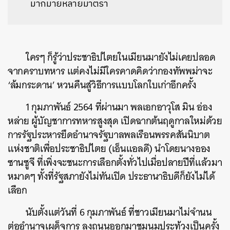
มากมายหลายมาตรา
ใครๆ ก็รู้ว่าประชาธิปไตยในเมียนมายังไม่เคยปลอด
จากคราบทหาร แต่คงไม่มีใครคาดคิดว่ากองทัพพม่าจะ
‘ล้มกระดาน’ หวนคืนสู่วิธีการแบบโลกใบเก่าอีกครั้ง
1 กุมภาพันธ์ 2564 ที่ผ่านมา พลเอกอาวุโส มิน อ่อง
หล่าย ผู้บัญชาการทหารสูงสุด เปิดฉากต้นฤดูกาลใหม่ด้วย
การรัฐประหารยึดอำนาจรัฐบาลพลเรือนพรรคสันนิบาต
แห่งชาติเพื่อประชาธิปไตย (เอ็นแอลดี) นำโดยนางออง
ซานซูจี ที่เพิ่งจะชนะการเลือกตั้งทั่วไปเมื่อปลายปีที่แล้วมา
หมาดๆ ทั้งที่รัฐสภายังไม่ทันเปิด ประธานาธิบดีก็ยังไม่ได้
เลือก
นับตั้งแต่วันที่ 6 กุมภาพันธ์ ที่ชาวเมียนมาไม่จำนน
ต่ออำนาจเผด็จการ ลงถนนออกมาชุมนุมประท้วงเป็นครั้ง