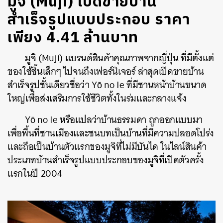
มูจิ (Muji) เปิดขายบ้าน
สำเร็จรูปแบบประกอบ ราคา
เพียง 4.41 ล้านบาท
มูจิ
(Muji)
แบรนด์สินค้าคุณภาพจากญี่ปุ่น ที่มีตั้งแต่
ของใช้ชิ้นเล็กๆ ไปจนถึงเฟอร์นิเจอร์ ล่าสุดเปิดขายบ้าน
สำเร็จรูปชั้นเดียวชื่อว่า
Yō no Ie
ที่มีชานหน้าบ้านขนาด
ใหญ่เพื่อส่งเสริมการใช้ชีวิตทั้งในร่มและกลางแจ้ง
Yō no Ie
หรือแปลว่าบ้านธรรมดา ถูกออกแบบมา
เพื่อพื้นที่ชานเมืองและชนบทเป็นบ้านที่มีความปลอดโปร่ง
และถือเป็นบ้านตัวแรกของมูจิที่ไม่มีบันได ในไลน์สินค้า
ประเภทบ้านสำเร็จรูปแบบประกอบของมูจิที่เปิดตัวครั้ง
แรกในปี
2004