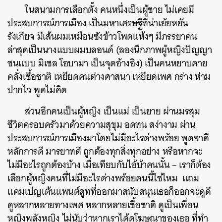
ในสนามการเลือกตั้ง คนหนึ่งเป็นผู้ชาย ไม่เคยมี
ประสบการณ์การเมือง เป็นมหาเศรษฐีที่น่าเย้ยหยัน
รังเกียจ มีเส้นผมเหมือนซังข้าวโพดแห้งๆ มีภรรยาคน
ล่าสุดเป็นนางแบบผมบลอนด์ (ลองนึกภาพผู้หญิงปัญญา
ชนแบบ มิเชล โอบามา เป็นจุดอ้างอิง) เป็นคนหยาบคาย
คลั่งเชื้อชาติ เหยียดคนต่างศาสนา เหยียดเพศ กร่าง ห่าม
ปากไว พูดไม่คิด
ส่วนอีกคนเป็นผู้หญิง เป็นแม่ เป็นยาย ผ่านมรสุม
ชีวิตครอบครัวมาด้วยความสุขุม อดทน สง่างาม ผ่าน
ประสบการณ์การเมืองมาโดยไม่มีอะไรด่างพร้อย พูดจาดี
หลักการดี มารยาทดี ถูกต้องทุกสิ่งทุกอย่าง หรือหากจะ
ไม่มีอะไรถูกต้องบ้าง เมื่อเทียบกับไอ้บ้าคนนั้น – เราก็ต้อง
เลือกผู้หญิงคนที่ไม่มีอะไรด่างพร้อยคนนี้ใช่ไหม แถม
แคมเปญเต้นแพนต์สูทที่ออกมาสนับสนุนเธอก็ออกจะดูดี
ดูหลากหลายทางเพศ หลากหลายเชื้อชาติ ดูเป็นเพื่อน
หญิงพลังหญิง ไม่นับว่าหากเราได้ดูโฆษณาของเธอ ที่ทำ