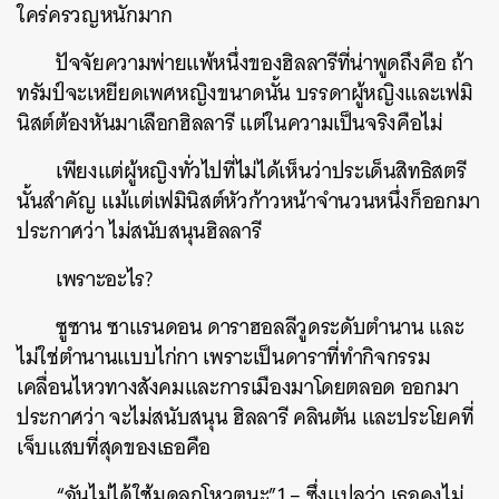
ใคร่ครวญหนักมาก
ปัจจัยความพ่ายแพ้หนึ่งของฮิลลารีที่น่าพูดถึงคือ ถ้า
ทรัมป์จะเหยียดเพศหญิงขนาดนั้น บรรดาผู้หญิงและเฟมิ
นิสต์ต้องหันมาเลือกฮิลลารี แต่ในความเป็นจริงคือไม่
เพียงแต่ผู้หญิงทั่วไปที่ไม่ได้เห็นว่าประเด็นสิทธิสตรี
นั้นสำคัญ แม้แต่เฟมินิสต์หัวก้าวหน้าจำนวนหนึ่งก็ออกมา
ประกาศว่า ไม่สนับสนุนฮิลลารี
เพราะอะไร?
ซูซาน ซาแรนดอน ดาราฮอลลีวูดระดับตำนาน และ
ไม่ใช่ตำนานแบบไก่กา เพราะเป็นดาราที่ทำกิจกรรม
เคลื่อนไหวทางสังคมและการเมืองมาโดยตลอด ออกมา
ประกาศว่า จะไม่สนับสนุน ฮิลลารี คลินตัน และประโยคที่
เจ็บแสบที่สุดของเธอคือ
“ฉันไม่ได้ใช้มดลูกโหวตนะ”1 – ซึ่งแปลว่า เธอคงไม่