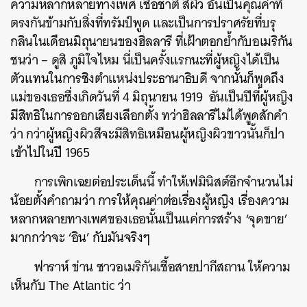
ความหลากหลายทางเพศ เชื้อชาติ สีผิว อันเป็นคุณค่าที่
ตรงกันข้ามกับสิ่งที่ทรัมป์พูด และเป็นการปราศรัยที่บรุ
กลินในเดือนมิถุนายนของฮิลลารี ที่เฝ้าตอกย้ำกับอเมริกัน
ค้นหา
ชนว่า – ดูสิ ภูมิใจไหม นี่เป็นครั้งแรกนะที่ผู้หญิงได้เป็น
SHARE
TWEET
LINE
EMAIL
ตัวแทนในการชิงตำแหน่งประธานาธิบดี จากนั้นก็พูดถึง
แม่ของเธอซึ่งเกิดวันที่ 4 มิถุนายน 1919 อันเป็นปีที่ผู้หญิง
มีสิทธิในการออกเสียงเลือกตั้ง ทว่าฮิลลารีไม่ได้พูดสักคำ
ว่า กว่าผู้หญิงผิวสีจะมีสิทธิเหมือนผู้หญิงผิวขาวนั้นก็ปา
เข้าไปในปี 1965
การเพิกเฉยต่อประเด็นนี้ ทำให้เฟมินิสต์อีกจำนวนไม่
น้อยตั้งคำถามว่า การให้คุณค่าต่อเรื่องผู้หญิง เรื่องความ
หลากหลายทางเพศของเธอนั้นเป็นแค่การสร้าง ‘จุดขาย’
มากกว่าจะ ‘อิน’ กับมันจริงๆ
ฟาราห์ ข่าน ชาวอเมริกันเชื้อสายปากีสถาน ให้ความ
เห็นกับ The Atlantic ว่า