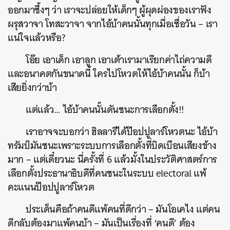
ออกมาซึ้งๆ ว่า เราจะปล่อยให้เด็กๆ ผู้ผุดผ่องของเราฟัง
ผรุสวาจา โทสะวาจา จากไอ้บ้าคนนั้นทุกเมื่อเชื่อวัน – เรา
แน่ใจแล้วหรือ?
โอ๊ย เอาเด็ก เอาลูก เอาเต้าเรามาเรียกค่าไถ่ความดี
และอนาคตกันขนาดนี้ ใครไปโหวตให้ไอ้บ้าคนนั้น ก็บ้า
เสียยิ่งกว่าบ้า
แต่แล้ว… ไอ้บ้าคนนั้นดันชนะการเลือกตั้ง!!
เราอาจจะบอกว่า ฮิลลารีได้ป๊อปปูลาร์โหวตนะ ไอ้บ้า
ทรัมป์มันชนะเพราะระบบการเลือกตั้งที่บิดเบือนเสียงข้าง
มาก – แต่เดี๋ยวนะ นี่ครั้งที่ 6 แล้วมั้งในประวัติศาสตร์การ
เลือกตั้งประธานาธิบดีที่คนชนะในระบบ electoral แพ้
คะแนนป๊อปปูลาร์โหวต
ประเด็นคือถ้าคนดีแพ้คนที่ดีกว่า – มันโอเคไง แต่คน
ดีกลับต้องมาแพ้คนบ้า – มันเป็นเรื่องที่ ‘คนดี’ ต้อง