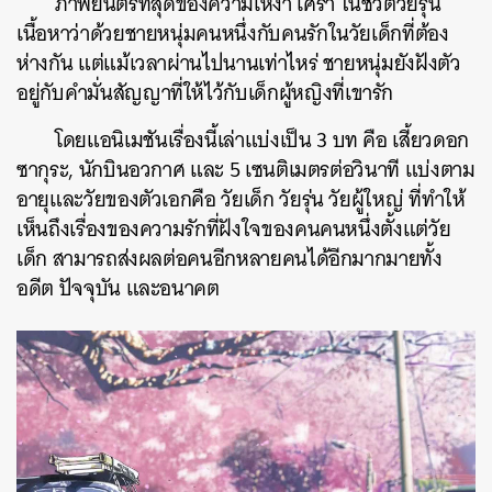
ภาพยนตร์ที่สุดของความเหงา เศร้า ในชีวิตวัยรุ่น
เนื้อหาว่าด้วยชายหนุ่มคนหนึ่งกับคนรักในวัยเด็กที่ต้อง
ห่างกัน แต่แม้เวลาผ่านไปนานเท่าไหร่ ชายหนุ่มยังฝังตัว
อยู่กับคำมั่นสัญญาที่ให้ไว้กับเด็กผู้หญิงที่เขารัก
โดยแอนิเมชันเรื่องนี้เล่าแบ่งเป็น 3 บท คือ เสี้ยวดอก
ซากุระ, นักบินอวกาศ และ 5 เซนติเมตรต่อวินาที แบ่งตาม
อายุและวัยของตัวเอกคือ วัยเด็ก วัยรุ่น วัยผู้ใหญ่ ที่ทำให้
เห็นถึงเรื่องของความรักที่ฝังใจของคนคนหนึ่งตั้งแต่วัย
เด็ก สามารถส่งผลต่อคนอีกหลายคนได้อีกมากมายทั้ง
อดีต ปัจจุบัน และอนาคต