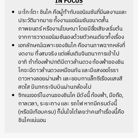
IN FOCUS
มะโกะโตะ ชินไค คือผู้กำกับแอนิเมชันที่มีผลงานและ
ประวัติมากมาย ทั้งงานแอนิเมชันขนาดสั้น
ภาพยนตร์ หรืองานโฆษณา โดยมีชื่อเสียงเริ่มต้น
จากการวาดแอนิเมชันเองด้วยตัวคนเดียวทั้งเรื่อง
เอกลักษณ์เฉพาะของชินไค คืองานภาพฉากหลังที่
งดงาม กึ่งสมจริง แต่เพิ่มเติมจินตนาการเข้าไป
อาทิ ถ้าท้องฟ้าปกติมีดาวล้านดวง ท้องฟ้าของชิน
ไคจะมีดาวล้านดวงเหมือนกัน และมีแสงออโรรา
ดาวหางลอยผ่านฟ้า และขอบกาแล็กซีเรืองแสงสี
สดใส มีนกกระจิบบินผ่านกล้องไป
ซิกเนเจอร์ในงานของชินไค มีดังนี้ ท้องฟ้า, มือถือ,
กาลเวลา, ระยะทาง และ รถไฟ หากมีครบดังนี้
(หรือมีเกือบครบ) ก็มั่นใจได้เลยว่าคนทำเรื่องนี้คือ
ชินไคแน่นอน