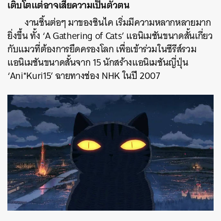
เติบโตแต่อาจเสียความเป็นตัวตน
งานชิ้นต่อๆ มาของชินไค เริ่มมีความหลากหลายมาก
ยิ่งขึ้น ทั้ง ‘A Gathering of Cats’ แอนิเมชันขนาดสั้นเกี่ยว
กับแมวที่ต้องการยึดครองโลก เพื่อเข้าร่วมในซีรีส์รวม
แอนิเมชันขนาดสั้นจาก 15 นักสร้างแอนิเมชันญี่ปุ่น
‘Ani*Kuri15’ ฉายทางช่อง NHK ในปี 2007