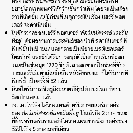
หนัง
แฮร์รี่ พอตเตอร์
ทั้งนั้น แต่เปรียบเสมือนส่วน
ขยายโลกเวทมนตร์ให้กว้างขึ้นกว่าเดิม โดยจะเป็นเรื่อง
ราวที่เกิดขึ้น 70 ปีก่อนที่เหตุการณ์ในเรื่อง แฮร์รี่ พอต
เตอร์ จะดำเนินขึ้น
ในจักรวาลของแฮร์รี่ พอตเตอร์ ‘
สัตว์มหัศจรรย์และถิ่น
ที่อยู่
” คือผลงานการประพันธ์ของ นิวท์ สคามันเดอร์ ที่
พิมพ์ขึ้นในปี 1927 และกลายเป็นนิยายเบสต์เซลเลอร์
โดยทันที และยังได้รับการอนุมัติเป็นตำราเรียนที่ฮอก
วอตส์ในช่วงยุค 1990 อีกด้วย นอกจากนี้ในช่วงที่จักร
วาลแฮร์รี่เริ่มดำเนินขึ้นนั้น หนังสือของเขาก็ได้รับการตี
พิมพ์ซ้ำเป็นครั้งที่ 52 แล้ว
นิวท์ได้รับการเชิดชูถึงขนาดที่มีรูปตัวเองในการ์ดกบ
ช็อกโกแลตมาแล้ว
เจ. เค. โรว์ลิง ได้วางแผนสำหรับภาพยนตร์ภาคต่อ
ของ
สัตว์มหัศจรรย์และถิ่นที่อยู่
ไว้แล้วถึง 2 ภาค ขณะ
ที่ฝั่งวอร์เนอร์บราเธอร์สได้วางแผนทำหนังภาคต่อของ
ซีรีส์ไว้ถึง 5 ภาคเลยทีเดียว