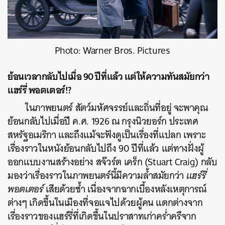
Photo: Warner Bros. Pictures
ย้อนเวลากลับไปเมื่อ 90 ปีที่แล้ว แต่ให้ความทันสมัยกว่า
แฮร์รี่ พอตเตอร์!?
ในภาพยนตร์ สัตว์มหัศจรรย์และถิ่นที่อยู่ จะพาคุณ
ย้อนกลับไปเมื่อปี ค.ศ. 1926 ณ กรุงนิวยอร์ก ประเทศ
ค้นหา
สหรัฐอเมริกา และถึงแม้จะฟังดูเป็นเรื่องที่แปลก เพราะ
SHARE
TWEET
LINE
EMAIL
เรื่องราวในหนังย้อนกลับไปถึง 90 ปีที่แล้ว แต่ทางฝั่งผู้
ออกแบบงานสร้างอย่าง สจ๊วร์ต เคร็ก (Stuart Craig) กลับ
มองว่าเรื่องราวในภาพยนตร์นี้มีความล้ำสมัยกว่า
แฮร์รี่
พอตเตอร์
เสียด้วยซ้ำ เนื่องจากฉากเบื้องหลังเหตุการณ์
ต่างๆ เกิดขึ้นในเมืองที่จอแจไปด้วยผู้คน แตกต่างจาก
เรื่องราวของแฮร์รี่ที่เกิดขึ้นในปราสาทเก่าคร่ำครึจาก