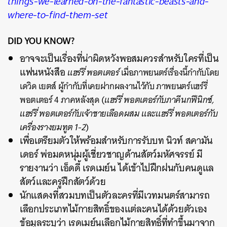
things-we-learned-on-the-fantastic-beasts-and-
where-to-find-them-set
DID YOU KNOW?
อาจจะเป็นเรื่องที่น่าผิดหวังพอสมควรสำหรับใครที่เป็น
แฟนหนังสือ
แฮร์รี่ พอตเตอร์
เมื่อภาพยนตร์เรื่องนี้กำกับโดย
เดวิด เยตส์ ผู้กำกับที่เคยฝากผลงานไว้กับ ภาพยนตร์แฮร์รี่
พอตเตอร์ 4 ภาคหลังสุด (
แฮร์รี่ พอตเตอร์กับภาคีนกฟีนิกซ์,
แฮร์รี่ พอตเตอร์กับเจ้าชายเลือดผสม และแฮร์รี่ พอตเตอร์กับ
เครื่องรางยมทูต 1-2
)
เพื่อเตรียมตัวให้พร้อมสำหรับการรับบท นิวท์ สคามัน
เดอร์ พ่อมดหนุ่มผู้เชี่ยวชาญด้านสัตว์มหัศจรรย์ มี
รายงานว่า เอ็ดดี้ เรดเมย์น ได้เข้าไปฝึกฝนกับคนดูแล
สัตว์และครูฝึกสัตว์ด้วย
นักแสดงที่สวมบทเป็นตัวละครที่มีเวทมนตร์สามารถ
เลือกประเภทไม้กายสิทธิ์ของแต่ละคนได้ด้วยตัวเอง
ข้อมูลระบุว่า เรดเมย์นเลือกไม้กายสิทธิ์ที่ทำขึ้นมาจาก