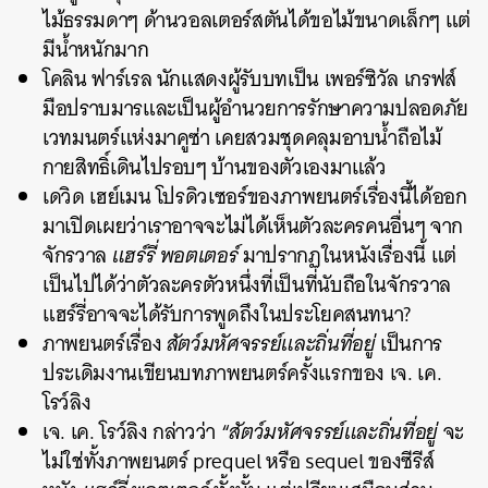
ไม้ธรรมดาๆ ด้านวอลเตอร์สตันได้ขอไม้ขนาดเล็กๆ แต่
มีน้ำหนักมาก
โคลิน ฟาร์เรล นักแสดงผู้รับบทเป็น เพอร์ซิวัล เกรฟส์
มือปราบมารและเป็นผู้อำนวยการรักษาความปลอดภัย
เวทมนตร์แห่งมาคูซ่า เคยสวมชุดคลุมอาบน้ำถือไม้
กายสิทธิ์เดินไปรอบๆ บ้านของตัวเองมาแล้ว
เดวิด เฮย์เมน โปรดิวเซอร์ของภาพยนตร์เรื่องนี้ได้ออก
มาเปิดเผยว่าเราอาจจะไม่ได้เห็นตัวละครคนอื่นๆ จาก
จักรวาล
แฮร์รี่ พอตเตอร์
มาปรากฏในหนังเรื่องนี้ แต่
เป็นไปได้ว่าตัวละครตัวหนึ่งที่เป็นที่นับถือในจักรวาล
แฮร์รี่อาจจะได้รับการพูดถึงในประโยคสนทนา?
ภาพยนตร์เรื่อง
สัตว์มหัศจรรย์และถิ่นที่อยู่
เป็นการ
ประเดิมงานเขียนบทภาพยนตร์ครั้งแรกของ เจ. เค.
โรว์ลิง
เจ. เค. โรว์ลิง กล่าวว่า “
สัตว์มหัศจรรย์และถิ่นที่อยู่
จะ
ไม่ใช่ทั้งภาพยนตร์ prequel หรือ sequel ของซีรีส์