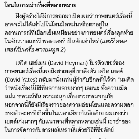
โทนในการเล่าเรื่องที่หลากหลาย
ฝั่งผู้สร้างได้มีการออกมาเปิดเผยว่าภาพยนตร์เรื่องนี้
อาจจะไม่ได้เล่าไปในโทนมืดหม่นหรือตกอยู่ใน
สถานการณ์ที่เยือกเย็นเหมือนอย่างภาพยนตร์เรื่องสุดท้าย
ในจักรวาลแฮร์รี่ พอตเตอร์ เป็นสักเท่าไหร่ (
แฮร์รี่ พอต
เตอร์กับเครื่องรางยมทูต 2
)
เดวิด เฮย์เมน (David Heyman) โปรดิวเซอร์ของ
ภาพยนตร์เรื่องนี้เผยถึงสาเหตุที่เขาดึงตัว เดวิด เยตส์
(David Yates) กลับมานั่งแท่นผู้กำกับอีกครั้งไว้ว่า “ผมคิด
ว่าหนังเรื่องนี้มีสีที่หลากหลายมากๆ เลยนะ ทั้งความมืด
หม่น อารมณ์ขัน ความสนุก เรื่องราวการผจญภัย
นอกจากนี้ก็ยังมีเรื่องราวของความอ่อนโยนและความตลก
ของตัวละครที่เกิดขึ้นในเวลาเดียวกันอีกด้วย ผมมองว่า
เยตส์เก่งมากๆ กับแนวทางที่หลากหลายเช่นนี้ เขาช่ำชอง
ในการจัดการกับอารมณ์เหล่านั้นด้วยวิธีที่ซื่อสัตย์