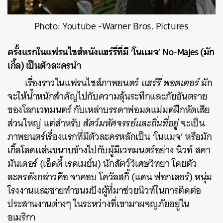
Photo: Youtube -Warner Bros. Pictures
ครั้งแรกในแฟรนไชส์หนังแฮร์รี่ที่มี ‘โนแมจ’ No-Majes (มัก
เกิ้ล) เป็นตัวละครนำ
เรื่องราวในแฟรนไชส์ภาพยนตร์
แฮร์รี่ พอตเตอร์
มัก
จะให้น้ำหนักสำคัญไปกับความลุ้นระทึกและภัยอันตราย
ของโลกเวทมนตร์ กับเหล่าบรรดาพ่อมดแม่มดฝึกหัดเสีย
ส่วนใหญ่ แต่สำหรับ
สัตว์มหัศจรรย์และถิ่นที่อยู่
จะเป็น
ภาพยนตร์เรื่องแรกที่มีตัวละครหลักเป็น ‘โนแมจ’ หรือมัก
เกิ้ลโลดแล่นขนาบข้างไปกับผู้มีเวทมนตร์อย่าง นิวท์ สคา
มันเดอร์ (เอ็ดดี้ เรดเมย์น) นักสัตว์วิเศษวิทยา โดยตัว
ละครดังกล่าวคือ จาคอบ โควัลสกี้ (แดน ฟอกเลอร์) หนุ่ม
โรงงานและชายทำขนมปังผู้ที่มาช่วยนิวท์ในการติดต่อ
ประสานงานต่างๆ ในระหว่างที่เขามาผจญภัยอยู่ใน
อเมริกา