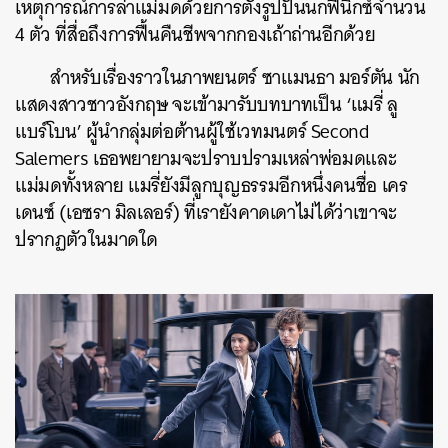
เหตุการณ์การล่าแม่มดด้วยการตั้งรูปปั้นนกฟีนิกซ์จำนวน
4 ตัว ที่สื่อถึงการฟื้นคืนชีพจากกองเถ้าถ่านอีกด้วย
สำหรับเรื่องราวในภาพยนตร์ ซาแมนธา มอร์ตัน นัก
แสดงสาวชาวอังกฤษ จะเข้ามารับบทบาทเป็น ‘แมรี่ ลู
แบร์โบน’ ผู้นำกลุ่มต่อต้านผู้ใช้เวทมนตร์ Second
Salemers เธอพยายามจะปราบปรามเหล่าพ่อมดและ
แม่มดทั้งหลาย แมรี่ยังมีลูกบุญธรรมอีกหนึ่งคนชื่อ เคร
เดนซ์ (เอซรา มิลเลอร์) ที่เรายังคาดเดาไม่ได้ว่าเขาจะ
ปรากฏตัวในมาดใด