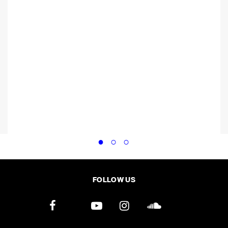
้
FOLLOW US