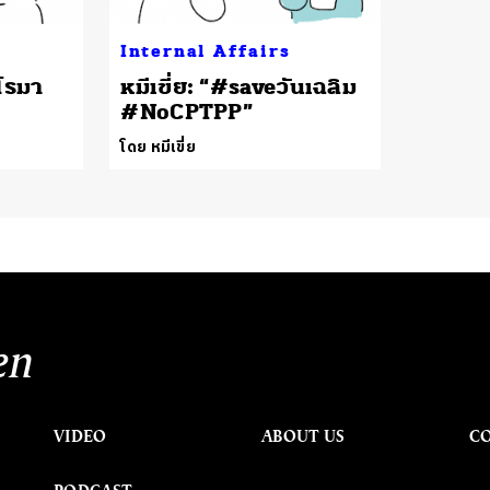
Internal Affairs
 โรมา
หมีเขี่ย: “#saveวันเฉลิม
#NoCPTPP”
โดย หมีเขี่ย
en
VIDEO
ABOUT US
C