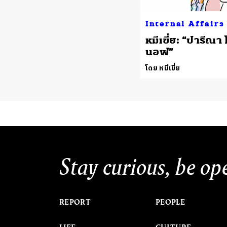
Internal Affairs
หมีเขี่ย: “ปารีณา
นอฟ”
โดย หมีเขี่ย
Stay curious, be op
REPORT
PEOPLE