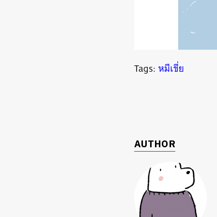
Tags:
หมีเขี่ย
AUTHOR