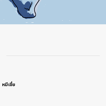
หมีเขี่ย