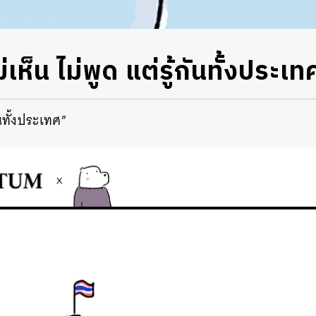
ม่เห็น ไม่พูด แต่รู้กันทั้งประเ
ันทั้งประเทศ”