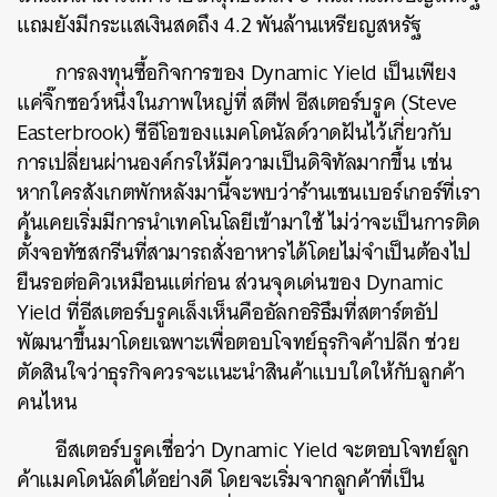
แถมยังมีกระแสเงินสดถึง 4.2 พันล้านเหรียญสหรัฐ
การลงทุนซื้อกิจการของ Dynamic Yield เป็นเพียง
แค่จิ๊กซอว์หนึ่งในภาพใหญ่ที่ สตีฟ อีสเตอร์บรูค (Steve
Easterbrook) ซีอีโอของแมคโดนัลด์วาดฝันไว้เกี่ยวกับ
การเปลี่ยนผ่านองค์กรให้มีความเป็นดิจิทัลมากขึ้น เช่น
หากใครสังเกตพักหลังมานี้จะพบว่าร้านเชนเบอร์เกอร์ที่เรา
คุ้นเคยเริ่มมีการนำเทคโนโลยีเข้ามาใช้ ไม่ว่าจะเป็นการติด
ตั้งจอทัชสกรีนที่สามารถสั่งอาหารได้โดยไม่จำเป็นต้องไป
ยืนรอต่อคิวเหมือนแต่ก่อน ส่วนจุดเด่นของ Dynamic
Yield ที่อีสเตอร์บรูคเล็งเห็นคืออัลกอริธึมที่สตาร์ตอัป
พัฒนาขึ้นมาโดยเฉพาะเพื่อตอบโจทย์ธุรกิจค้าปลีก ช่วย
ตัดสินใจว่าธุรกิจควรจะแนะนำสินค้าแบบใดให้กับลูกค้า
คนไหน
อีสเตอร์บรูคเชื่อว่า Dynamic Yield จะตอบโจทย์ลูก
ค้าแมคโดนัลด์ได้อย่างดี โดยจะเริ่มจากลูกค้าที่เป็น