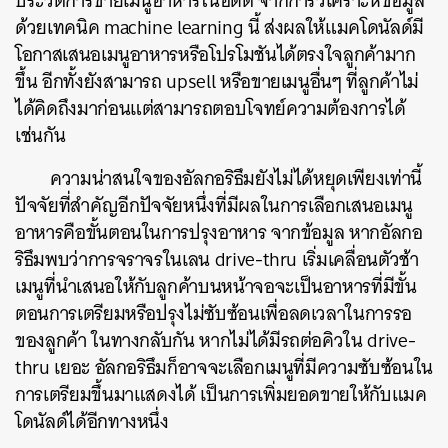
ประวัติการขายเมนูอาหารในอดีต จากการวิเคราะห์ข้อมูล
ด้วยเทคนิค machine learning นี้ ส่งผลให้แมคโดนัลด์มี
โอกาสเสนอเมนูอาหารหรือโปรโมชันได้ตรงใจลูกค้ามาก
ขึ้น อีกทั้งยังสามารถ upsell หรือขายเมนูอื่นๆ ที่ลูกค้าไม่
ได้คิดถึงมาก่อนแต่สามารถตอบโจทย์ความต้องการได้
เช่นกัน
ความน่าสนใจของอัลกอริธึมยังไม่ได้หยุดเพียงเท่านี้
ปัจจัยที่สำคัญอีกปัจจัยหนึ่งที่มีผลในการเลือกเสนอเมนู
อาหารคือขั้นตอนในการปรุงอาหาร จากข้อมูล หากอัลกอ
ริธึมพบว่าการจราจรในเลน drive-thru เริ่มเคลื่อนตัวช้า
เมนูที่นำเสนอให้กับลูกค้าบนหน้าจอจะเป็นอาหารที่มีขั้น
ตอนการเตรียมหรือปรุงไม่ซับซ้อนเพื่อลดเวลาในการรอ
ของลูกค้า ในทางกลับกัน หากไม่ได้มีรถต่อคิวใน drive-
thru เยอะ อัลกอริธึมก็อาจจะเลือกเมนูที่มีความซับซ้อนใน
การเตรียมขึ้นมาแสดงได้ เป็นการเพิ่มยอดขายให้กับแมค
โดนัลด์ได้อีกทางหนึ่ง