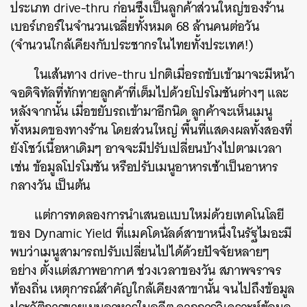
ประเภท drive-thru ก่อนซึ่งเป็นลูกค้าส่วนใหญ่ของร้าน
เบอร์เกอร์ในจำนวนเฉลี่ยทั้งหมด 68 ล้านคนต่อวัน
(จำนวนใกล้เคียงกับประชากรในไทยทั้งประเทศ!)
ค้นหา
SHARE
TWEET
LINE
EMAIL
ในเส้นทาง drive-thru ปกติเมื่อรถขับเข้ามาจะมีหน้า
จอดิจิทัลที่ทักทายลูกค้าที่เต็มไปด้วยโปรโมชันต่างๆ และ
หลังจากนั้น เมื่อขยับรถเข้ามาอีกนิด ลูกค้าจะเห็นเมนู
ทั้งหมดของทางร้าน โดยส่วนใหญ่ พื้นที่แสดงผลทั้งสองที่
ยังโชว์เนื้อหาเดิมๆ อาจจะมีปรับเปลี่ยนบ้างไปตามเวลา
เช่น ข้อมูลโปรโมชัน หรือปรับเมนูอาหารเช้าเป็นอาหาร
กลางวัน เป็นต้น
แต่การทดลองการนำเสนอแบบใหม่ด้วยเทคโนโลยี
ของ Dynamic Yield ที่แมคโดนัลด์สาขาหนึ่งในรัฐไมอะมี
พบว่าเมนูสามารถปรับเปลี่ยนไปได้ด้วยปัจจัยหลายๆ
อย่าง ตั้งแต่สภาพอากาศ ช่วงเวลาของวัน สภาพจราจร
ท้องถิ่น เหตุการณ์สำคัญใกล้เคียงสาขานั้น จนไปถึงข้อมูล