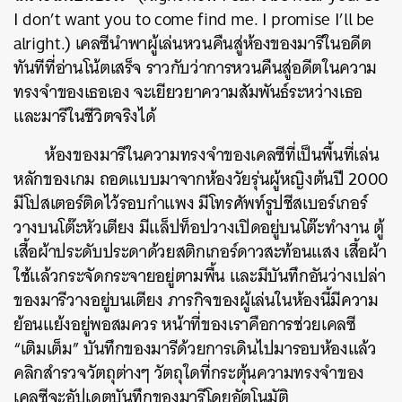
I don’t want you to come find me. I promise I’ll be
alright.) เคลซีนำพาผู้เล่นหวนคืนสู่ห้องของมารีในอดีต
ทันทีที่อ่านโน้ตเสร็จ ราวกับว่าการหวนคืนสู่อดีตในความ
ทรงจำของเธอเอง จะเยียวยาความสัมพันธ์ระหว่างเธอ
และมารีในชีวิตจริงได้
ห้องของมารีในความทรงจำของเคลซีที่เป็นพื้นที่เล่น
หลักของเกม ถอดแบบมาจากห้องวัยรุ่นผู้หญิงต้นปี 2000
มีโปสเตอร์ติดไว้รอบกำแพง มีโทรศัพท์รูปชีสเบอร์เกอร์
วางบนโต๊ะหัวเตียง มีแล็ปท็อปวางเปิดอยู่บนโต๊ะทำงาน ตู้
เสื้อผ้าประดับประดาด้วยสติกเกอร์ดาวสะท้อนแสง เสื้อผ้า
ใช้แล้วกระจัดกระจายอยู่ตามพื้น และมีบันทึกอันว่างเปล่า
ของมารีวางอยู่บนเตียง ภารกิจของผู้เล่นในห้องนี้มีความ
ย้อนแย้งอยู่พอสมควร หน้าที่ของเราคือการช่วยเคลซี
“เติมเต็ม” บันทึกของมารีด้วยการเดินไปมารอบห้องแล้ว
คลิกสำรวจวัตถุต่างๆ วัตถุใดที่กระตุ้นความทรงจำของ
เคลซีจะอัปเดตบันทึกของมารีโดยอัตโนมัติ