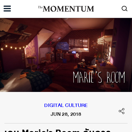
DIGITAL CULTURE
JUN 28, 2018