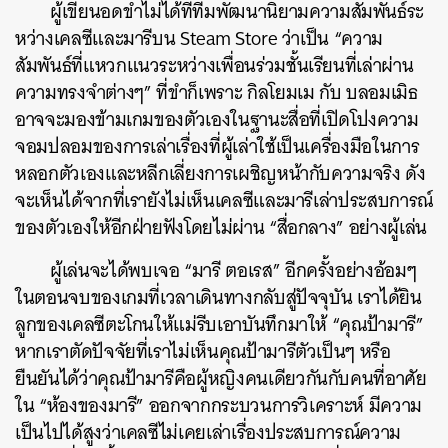
ผู้เขียนอดขำไม่ได้ที่ทีมพัฒนานิยามความสัมพันธ์ระ
หว่างเคลซีและมารีบน Steam Store ว่าเป็น “ความ
สัมพันธ์ที่แหวกแนวระหว่างเพื่อนร่วมชั้นเรียนที่เล่าผ่าน
ความทรงจำต่างๆ” ที่ขำก็เพราะ
กิลโยมเม
กับ บลอมเมิธ
อาจจะมองข้ามเกมของตัวเองในฐานะสื่อที่เปิดโปงความ
จอมปลอมของการเล่าเรื่องที่ผู้เล่าใช้เป็นเครื่องมือในการ
หลอกตัวเองและหลีกเลี่ยงการเผชิญหน้ากับความจริง ดัง
จะเห็นได้จากที่เรายังไม่เห็นเคลซีและมารีเล่าประสบการณ์
ของตัวเองให้อีกฝ่ายฟังโดยไม่ผ่าน “สื่อกลาง” อย่างผู้เล่น
ผู้เล่นจะได้พบเจอ “มารี ตอเรส” อีกครั้งอย่างอ้อมๆ
ในตอนจบของเกมที่เวลาเดินทางกลับสู่ปัจจุบัน เราได้ยิน
ลูกของเคลซีตะโกนให้แม่รีบเอาบันทึกมาให้ “คุณป้ามารี”
หากเราตัดปัจจัยที่เราไม่เห็นคุณป้ามารีตัวเป็นๆ หรือ
ยืนยันได้ว่าคุณป้ามารีคือผู้หญิงคนเดียวกันกับคนที่อาศัย
ใน “ห้องของมารี” ออกจากกระบวนการวิเคราะห์ มีความ
เป็นไปได้สูงว่าเคลซีไม่เคยเล่าเรื่องประสบการณ์ความ