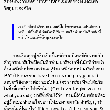
ต้องรับฟังว่าเคลซี “อ่าน” บันทึกเล่มนี้อย่างไรและเพื่อ
วัตถุประสงค์ใด
ภารกิจที่แท้จริงของเกมเกมนี้ไม่ใช่การหาสมุดบันทึกของ
มารี แต่เป็นที่ผู้เล่นต้องรับฟังว่าเคลซี “อ่าน” บันทึกเล่มนี้
อย่างไรและเพื่อวัตถุประสงค์ใด
การเดินทางสู่อดีตเกิดขึ้นหลังจากที่เคลซีต้องพบกับ
คำขู่จากมารีเมื่อเปิดบันทึกอ่าน มารีจงใจทิ้งโน้ตที่จ่าหน้า
ถึงเคลซีเพื่อประกาศว่าเธอรู้ว่าเคลซี “แอบอ่านบันทึกของ
เธอ” (I know you have been reading my journal)
และมารียังกล่าวต่อว่าเธอไม่แน่ใจว่า “พร้อมที่จะให้อภัย
ในสิ่งที่เคลซีทำไปหรือไม่” (Can I ever forgive you for
what you did?) มารีทิ้งท้ายไว้ว่า “ตอนนี้ฉันไม่พร้อมที่จะ
อยู่ข้างเธอ ฉันเลยไม่อยากให้เธอตามหาฉัน ฉ้นสัญญาว่า
ฉันจะไม่เป็นอะไร” (Right now I can’t be near you. So