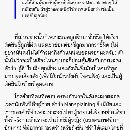
ต่อให้เป็นผู้ชายกับผู้ชายก็เกิดอาการ Mansplaining ได้
เหมือนกัน ถ้าผู้ชายคนหนึ่งมีอำนาจเหนือกว่า เช่นเป็น
บอสกับลูกน้อง
ที่เป็นอย่างนั้นก็เพราะบอสถูกฝึกมาชั่วชีวิตให้ต้อง
ตัดสินชี้ถูกชี้ผิด และเขาย่อมต้องชี้ถูกมากกว่าชี้ผิด (ไม่
อย่างนั้นคงไม่ได้ก้าวมาถึงตำแหน่งบอสหรอกนะครับ) ดัง
นั้นไม่ว่าจะเป็นเรื่องไหนๆ บอสก็ย่อมคุ้นชินกับการแสดง
ตัวว่า ‘รู้ดี’ ไปเสียทุกเรื่อง และดังนั้นจึงมักเป็นคนที่พูด
มาก พูดเสียงดัง (เพื่อโน้มน้าวบังคับใจคนฟัง) และเป็นผู้
ตัดสินในท้ายที่สุดเสมอ
โชคร้ายที่คนที่ครอบครองอำนาจในสังคมมาตลอด
เวลานับพันปีคือผู้ชาย คำว่า Mansplaining จึงมีนัยและ
รากของคำที่จำเพาะเจาะจงไปหาผู้ชายแต่เพียงอย่างเดียว
ทั้งที่จริงๆ แล้วเราจะเห็นว่าก็มีผู้หญิง (และคนเพศอื่นๆ
อีกมาก) ที่มีอาการ ‘อวดรู้’ (หรือถึงขั้น ‘สู่รู้’ ได้เลย) โดยที่