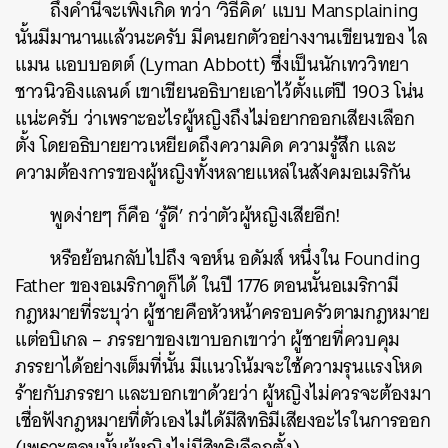
ถึงคำนี้จะเพิ่งเกิด ทว่า ‘วิธีคิด’ แบบ Mansplaining
นั้นมีมานานแล้วนะครับ มีคนยกตัวอย่างงานเขียนของ ไล
แมน แอบบอตต์ (Lyman Abbott) ซึ่งเป็นนักเทววิทยา
ชาวนิวอิงแลนด์ เขาเขียนอธิบายเอาไว้ตั้งแต่ปี 1903 โน่น
แน่ะครับ ว่าเพราะอะไรผู้หญิงถึงไม่อยากออกเสียงเลือก
ตั้ง โดยอธิบายยาวเหยียดถึงความคิด ความรู้สึก และ
ความต้องการของผู้หญิงทั้งหลายแหล่ในสังคมอเมริกัน
พูดง่ายๆ ก็คือ ‘รู้ดี’ กว่าตัวผู้หญิงเสียอีก!
หรือย้อนกลับไปถึง จอห์น อดัมส์ หนึ่งใน Founding
Father ของอเมริกาดูก็ได้ ในปี 1776 ตอนนั้นอเมริกามี
กฎหมายที่ระบุว่า ผู้ชายคือหัวหน้าครอบครัวตามกฎหมาย
ค้นหา
แต่อบิเกล – ภรรยาของเขาบอกเขาว่า ผู้ชายที่ควบคุม
SHARE
TWEET
LINE
EMAIL
ภรรยาได้อย่างเต็มที่นั้น มีแนวโน้มจะใช้ความรุนแรงโหด
ร้ายกับภรรยา และบอกเขาด้วยว่า ผู้หญิงไม่ควรจะต้องมา
เชื่อฟังกฎหมายที่ตัวเองไม่ได้มีสิทธิมีเสียงอะไรในการออก
(เพราะตอนนั้นผู้หญิงไม่มีสิทธิเลือกตั้ง)