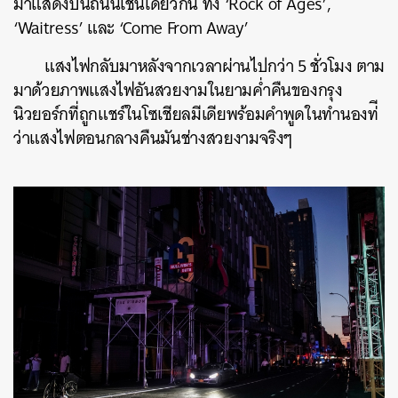
มาแสดงบนถนนเช่นเดียวกัน ทั้ง
‘Rock of Ages’,
‘Waitress’
และ
‘Come From Away’
แสงไฟกลับมาหลังจากเวลาผ่านไปกว่า 5 ชั่วโมง ตาม
มาด้วยภาพแสงไฟอันสวยงามในยามค่ำคืนของกรุง
นิวยอร์กที่ถูกแชร์ในโซเชียลมีเดียพร้อมคำพูดในทำนองท่ี
ว่าแสงไฟตอนกลางคืนมันช่างสวยงามจริงๆ