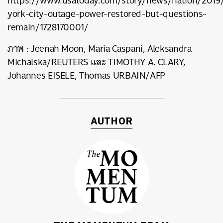
https://www.usatoday.com/story/news/nation/2019
york-city-outage-power-restored-but-questions-
remain/1728170001/
ภาพ
: Jeenah Moon, Maria Caspani, Aleksandra
Michalska/REUTERS
และ
TIMOTHY A. CLARY,
Johannes EISELE, Thomas URBAIN/AFP
AUTHOR