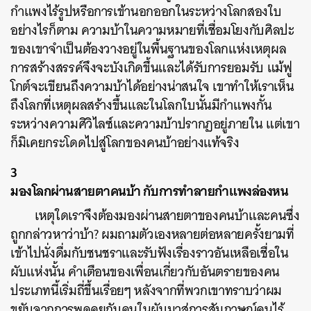
กำแพงไร้รูปหรือการเข้านอกออกในระหว่างโลกสองใบ
อย่างไรก็ตาม ความบ้าในความหมายที่เชื่อมโยงกับศิลปะ
ของเขาจำเป็นต้องวางอยู่ในพื้นฐานของโลกแห่งเหตุผล
การสร้างสรรค์จึงจะบังเกิดขึ้นและได้รับการยอมรับ แม้ฟู
โกต์จะเขียนถึงความบ้าได้อย่างน่าสนใจ เขาทำให้เราเห็น
ถึงโลกที่เหตุผลสร้างขึ้นและในโลกใบนั้นมีกำแพงกั้น
ระหว่างความศิวิไลซ์และความบ้าปรากฏอยู่ภายใน แต่เขา
ก็มิเคยกระโดดไปสู่โลกของคนบ้าอย่างแท้จริง
3
มองโลกผ่านสายตาคนบ้า กับการทำลายกำแพงล่องหน
เหตุใดเราจึงต้องมองผ่านสายตาของคนบ้าและคนซึ่ง
ถูกกล่าวหาว่าบ้า? ผมถามตัวเองหลายต่อหลายครั้งยามที่
เข้าไปนั่งดื่มกับชนชราและรับฟังเรื่องราวอันเหลือเชื่อใน
ผับแห่งนั้น คำเตือนของเพื่อนเกี่ยวกับอันตรายของคน
ประเภทนี้เริ่มถี่ขึ้นเรื่อยๆ หลังจากที่พวกเขาทราบว่าผม
ขยับจากการพูดคุยกับคนในผับมาสู่การสัมภาษณ์คนไร้