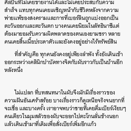
ศิลปินที่ไม่เคยขายงานได้และไม่เคยประสบกับความ
สำเร็จ แทบทุกคนเคยเผชิญหน้ากับชีวิตหลังจากความ
พ่ายแพ้ของสงครามและการที่เบอร์ลินถูกแบ่งออกเป็น
ตะวันออกและตะวันตก บางคนเคยนิยมในลัทธินาซีแต่
ต้องมายอมรับความผิดพลาดของตนเองยามชรา หลาย
คนเคยสิ้นเนื้อประดาตัวและยังคงอยู่อย่างไร้ทรัพย์สิน
ที่สำคัญคือ ทุกคนยังคงอยู่เพียงลำพัง ทั้งยังเดินเข้า
ออกระหว่างคลินิกบำบัดทางจิตกับผับราวกับเป็นบ้านอีก
หลังหนึ่ง
ไม่แปลก ที่บทสนทนาในผับจึงมักมีเรื่องราวของ
ความฝันอันเศร้าสร้อย บางเรื่องราวก็ดูเหนือจริงจนยากที่
จะเชื่อ และบางครั้ง เราอาจพบว่าชายที่เคยดื่มเบียร์เงียบๆ
คนเดียวในมุมสลัวของผับจะออกไปตะโกนลั่นข้างนอก
แล้วเดินเข้ามาที่เดิมเพื่อสั่งเบียร์เพิ่มอีกแก้ว