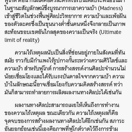
ฟูโกต์ ดอน กิโฆเต้คือตัวละครที่เซร์บันเตสประพันธ์ขึ้นมา
ในฐานะสัญลักษณ์ซึ่งบูรณาการเอาความบ้า (Madness)
เข้าสู่ชีวิตในช่วงฟื้นฟูศิลปะวิทยาการ ความบ้าและเพ้อฝัน
ของตัวละครซึ่งเป็นขุนนางต่ำชั้นคนหนึ่งจึงกลายเป็นภาพ
สะท้อนขอบเขตอันไกลสุดของความเป็นจริง (Ultimate
limit of reality)
ความไร้เหตุผลนับเป็นสิ่งที่ซ่อนอยู่ภายในสังคมที่ทัน
สมัย ราวกับมีกำแพงไร้รูปกางกั้นระหว่างความศิวิไลซ์และ
ความบ้า สำหรับฟูโกต์ การสร้างสรรค์งานศิลปะจำนวนไม่
น้อยเชื่อมโยงและได้รับแรงบันดาลใจจากความบ้า ความ
บ้าในลักษณะนี้อาจเชื่อมโยงกับความคิดสร้างสรรค์ ทว่า
มันก็สามารถทำลายการผลิตผลงานทางศิลปะได้เช่นกัน
ผลงานทางศิลปะสามารถเผยให้เห็นถึงการทำงาน
ของความไร้เหตุผล ขณะเดียวกัน ความไร้เหตุผลก็คือ
จุดจบของการสร้างผลงานทางศิลปะได้อีกเช่นกัน สภาวะ
อันยอกย้อนเช่นนี้เองคือภาพที่ฟูโกต์วาดไว้ถึงการข้าม