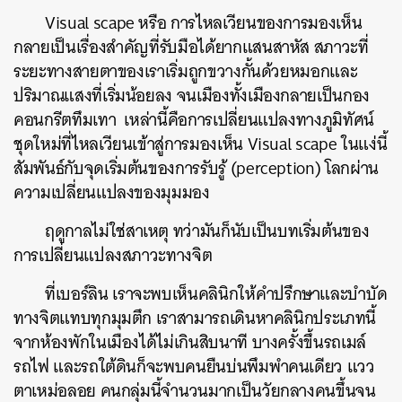
Visual scape หรือ การไหลเวียนของการมองเห็น
กลายเป็นเรื่องสำคัญที่รับมือได้ยากแสนสาหัส สภาวะที่
ระยะทางสายตาของเราเริ่มถูกขวางกั้นด้วยหมอกและ
ปริมาณแสงที่เริ่มน้อยลง จนเมืองทั้งเมืองกลายเป็นกอง
คอนกรีตทึมเทา เหล่านี้คือการเปลี่ยนแปลงทางภูมิทัศน์
ชุดใหม่ที่ไหลเวียนเข้าสู่การมองเห็น Visual scape ในแง่นี้
สัมพันธ์กับจุดเริ่มต้นของการรับรู้ (perception) โลกผ่าน
ความเปลี่ยนแปลงของมุมมอง
ฤดูกาลไม่ใช่สาเหตุ ทว่ามันก็นับเป็นบทเริ่มต้นของ
การเปลี่ยนแปลงสภาวะทางจิต
ที่เบอร์ลิน เราจะพบเห็นคลินิกให้คำปรึกษาและบำบัด
ทางจิตแทบทุกมุมตึก เราสามารถเดินหาคลินิกประเภทนี้
จากห้องพักในเมืองได้ไม่เกินสิบนาที บางครั้งขึ้นรถเมล์
รถไฟ และรถใต้ดินก็จะพบคนยืนบ่นพึมพำคนเดียว แวว
ตาเหม่อลอย คนกลุ่มนี้จำนวนมากเป็นวัยกลางคนขึ้นจน