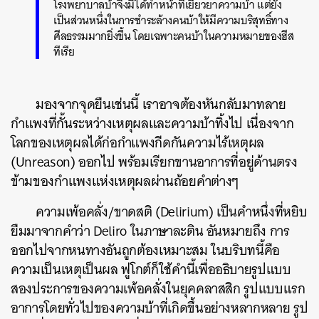
โรงพยาบาลบ้าจึงมิได้ทำหน้าที่เยียวยาความบ้า แต่ยัง
เป็นส่วนหนึ่งในการชำระล้างคนบ้าให้มีความบริสุทธิ์ทาง
ศีลธรรมมากยิ่งขึ้น โดยเฉพาะคนบ้าในความหมายของฮีส
ทีเรีย
มองจากจุดยืนเช่นนี้ เราอาจต้องหันกลับมาทลาย
กำแพงที่กั้นระหว่างเหตุผลและความบ้าทิ้งไป เนื่องจาก
โลกของเหตุผลได้ก่อกำแพงกีดกันความไร้เหตุผล
(Unreason) ออกไป พร้อมเรียกขานอาการที่อยู่ด้านตรง
ข้ามของกำแพงแห่งเหตุผลผ่านถ้อยคำต่างๆ
ความเพ้อคลั่ง/ขาดสติ (Delirium) เป็นคำหนึ่งที่หยิบ
ยืมมาจากคำว่า Deliro ในภาษาละติน อันหมายถึง การ
ออกไปจากหนทางอันถูกต้องเหมาะสม ในบริบทนี้คือ
ความเป็นเหตุเป็นผล ฟูโกต์ก็ใช้คำนี้เพื่ออธิบายรูปแบบ
สองประการของความเพ้อคลั่งในยุคคลาสสิก รูปแบบแรก
อาการโดยทั่วไปของความบ้าที่เกิดขึ้นอย่างหลากหลาย รูป