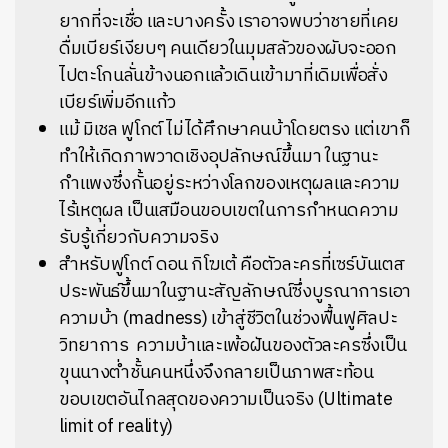
ยากที่จะเชื่อ และบางครั้ง เราอาจพบว่าชายที่เคย
ดื่มเบียร์เงียบๆ คนเดียวในมุมสลัวของผับจะออก
ไปตะโกนลั่นข้างนอกแล้วเดินเข้ามาที่เดิมเพื่อสั่ง
เบียร์เพิ่มอีกแก้ว
แม้ มิเชล ฟูโกต์ ไม่ได้ศึกษาคนบ้าโดยตรง แต่เขาก็
ทำให้เกิดภาพวาดเชิงอุปลักษณ์ขึ้นมา ในฐานะ
กำแพงซึ่งกั้นอยู่ระหว่างโลกของเหตุผลและความ
ไร้เหตุผล เป็นเสมือนขอบเขตในการกำหนดความ
รับรู้เกี่ยวกับความจริง
สำหรับฟูโกต์ ดอน กิโฆเต้ คือตัวละครที่เซร์บันเตส
ประพันธ์ขึ้นมาในฐานะสัญลักษณ์ซึ่งบูรณาการเอา
ความบ้า (madness) เข้าสู่ชีวิตในช่วงฟื้นฟูศิลปะ
วิทยาการ ความบ้าและเพ้อฝันของตัวละครซึ่งเป็น
ขุนนางต่ำชั้นคนหนึ่งจึงกลายเป็นภาพสะท้อน
ขอบเขตอันไกลสุดของความเป็นจริง (Ultimate
limit of reality)