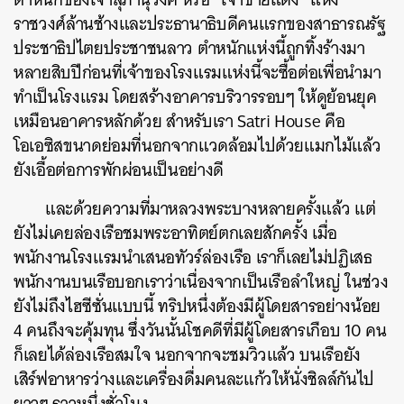
ราชวงศ์ล้านช้างและประธานาธิบดีคนแรกของสาธารณรัฐ
ประชาธิปไตยประชาชนลาว ตำหนักแห่งนี้ถูกทิ้งร้างมา
หลายสิบปีก่อนที่เจ้าของโรงแรมแห่งนี้จะซื้อต่อเพื่อนำมา
ทำเป็นโรงแรม โดยสร้างอาคารบริวารรอบๆ ให้ดูย้อนยุค
เหมือนอาคารหลักด้วย สำหรับเรา Satri House คือ
โอเอซิสขนาดย่อมที่นอกจากแวดล้อมไปด้วยแมกไม้แล้ว
ยังเอื้อต่อการพักผ่อนเป็นอย่างดี
และด้วยความที่มาหลวงพระบางหลายครั้งแล้ว แต่
ยังไม่เคยล่องเรือชมพระอาทิตย์ตกเลยสักครั้ง เมื่อ
พนักงานโรงแรมนำเสนอทัวร์ล่องเรือ เราก็เลยไม่ปฏิเสธ
พนักงานบนเรือบอกเราว่าเนื่องจากเป็นเรือลำใหญ่ ในช่วง
ยังไม่ถึงไฮซีซั่นแบบนี้ ทริปหนึ่งต้องมีผู้โดยสารอย่างน้อย
4 คนถึงจะคุ้มทุน ซึ่งวันนั้นโชคดีที่มีผู้โดยสารเกือบ 10 คน
ก็เลยได้ล่องเรือสมใจ นอกจากจะชมวิวแล้ว บนเรือยัง
เสิร์ฟอาหารว่างและเครื่องดื่มคนละแก้วให้นั่งชิลล์กันไป
ยาวๆ ราวหนึ่งชั่วโมง