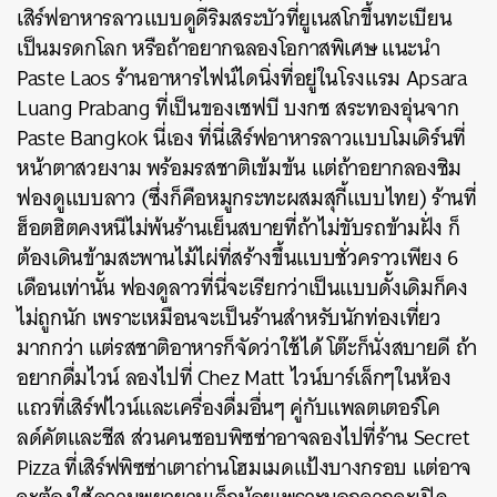
เสิร์ฟอาหารลาวแบบดูดีริมสระบัวที่ยูเนสโกขึ้นทะเบียน
เป็นมรดกโลก หรือถ้าอยากฉลองโอกาสพิเศษ แนะนำ
Paste Laos ร้านอาหารไฟน์ไดนิ่งที่อยู่ในโรงแรม Apsara
Luang Prabang ที่เป็นของเชฟบี บงกช สระทองอุ่นจาก
Paste Bangkok นี่เอง ที่นี่เสิร์ฟอาหารลาวแบบโมเดิร์นที่
หน้าตาสวยงาม พร้อมรสชาติเข้มข้น แต่ถ้าอยากลองชิม
ฟองดูแบบลาว (ซึ่งก็คือหมูกระทะผสมสุกี้แบบไทย) ร้านที่
ฮ็อตฮิตคงหนีไม่พ้นร้านเย็นสบายที่ถ้าไม่ขับรถข้ามฝั่ง ก็
ต้องเดินข้ามสะพานไม้ไผ่ที่สร้างขึ้นแบบชั่วคราวเพียง 6
เดือนเท่านั้น ฟองดูลาวที่นี่จะเรียกว่าเป็นแบบดั้งเดิมก็คง
ไม่ถูกนัก เพราะเหมือนจะเป็นร้านสำหรับนักท่องเที่ยว
มากกว่า แต่รสชาติอาหารก็จัดว่าใช้ได้ โต๊ะก็นั่งสบายดี ถ้า
อยากดื่มไวน์ ลองไปที่ Chez Matt ไวน์บาร์เล็กๆในห้อง
แถวที่เสิร์ฟไวน์และเครื่องดื่มอื่นๆ คู่กับแพลตเตอร์โค
ลด์คัตและชีส ส่วนคนชอบพิซซ่าอาจลองไปที่ร้าน Secret
Pizza ที่เสิร์ฟพิซซ่าเตาถ่านโฮมเมดแป้งบางกรอบ แต่อาจ