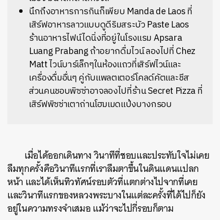
นึกถึงอาหารการกินก็เพียบ Manda de Laos ที่
เสิร์ฟอาหารลาวแบบดูดีริมสระบัว Paste Laos
ร้านอาหารไฟน์ไดนิ่งที่อยู่ในโรงแรม Apsara
Luang Prabang ถ้าอยากดื่มไวน์ ลองไปที่ Chez
Matt ไวน์บาร์เล็กๆในห้องแถวที่เสิร์ฟไวน์และ
เครื่องดื่มอื่นๆ คู่กับแพลตเตอร์โคลด์คัตและชีส
ส่วนคนชอบพิซซ่าอาจลองไปที่ร้าน Secret Pizza ที่
เสิร์ฟพิซซ่าเตาถ่านโฮมเมดแป้งบางกรอบ
เมื่อได้ออกเดินทาง วินาทีที่ชอบและประทับใจไม่เคย
ลืมทุกครั้งคือวินาทีแรกที่เราลืมตาขึ้นในดินแดนแปลก
หน้า และได้เห็นทิวทัศน์รอบตัวที่แตกต่างไปจากที่เคย
และวินาทีแรกของหลวงพระบางในแต่ละครั้งที่ได้ไปก็ยัง
อยู่ในความทรงจำเสมอ แม้ว่าจะไปกี่รอบก็ตาม