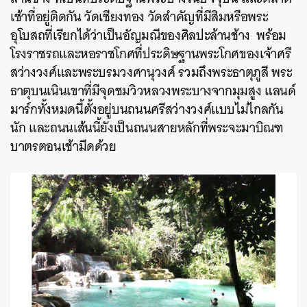
เช้าที่อยู่ติดกัน วัดเชียงทอง วัดสำคัญที่มีสิมหรือพระ
อุโบสถที่เรียกได้ว่าเป็นอัญมณีของศิลปะล้านช้าง พร้อม
โรงราชรถและหอราชโกศที่ประดิษฐานพระโกศของเจ้าศรี
สว่างวงศ์และพระบรมวงศานุวงศ์ รวมถึงพระธาตุภูสี พระ
ธาตุบนเนินเขาที่มีจุดชมวิวหลวงพระบางจากมุมสูง แลนด์
มาร์กทั้งหมดนี้ตั้งอยู่บนถนนศรีสว่างวงศ์แบบไม่ไกลกัน
นัก และถนนเส้นนี้ยังเป็นถนนสายหลักที่พระจะมาบิณฑ
บาตรตอนเช้ามืดด้วย