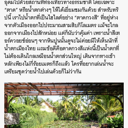
อุดมไปด้วยสถานที่ท่องเที่ยวทางธรรมชาติ โดยเฉพาะ
“ตาด” หรือน้ำตกต่างๆ ให้ได้เยี่ยมชมกันด้วย สำหรับทริ
ปนี้ เราไปน้ำตกที่เป็นไฮไลต์อย่าง “ตาดกวงสี” ที่อยู่ห่าง
จากตัวเมืองออกไปประมาณสามสิบกิโลเมตร แม้จะไกล
ออกจากเมืองไปสักหน่อย แต่ก็นับว่าคุ้มค่า เพราะน้ำสีเท
อร์ควอยซ์อ่อนๆ จากหินปูนนั้นดูจะไม่ค่อยมีให้เห็นนักที่
น้ำตกเมืองไทย แถมข้อดีคือตาดกวงสีแห่งนี้เป็นน้ำตกที่
ไม่ต้องเดินไกลเหมือนน้ำตกส่วนใหญ่ เดินจากทางเข้า
หลักเพียงไม่กี่ร้อยเมตรก็ถึงแล้ว ใครที่อยากเล่นน้ำจะ
เตรียมชุดว่ายน้ำไปเล่นด้วยก็ไม่ว่ากัน