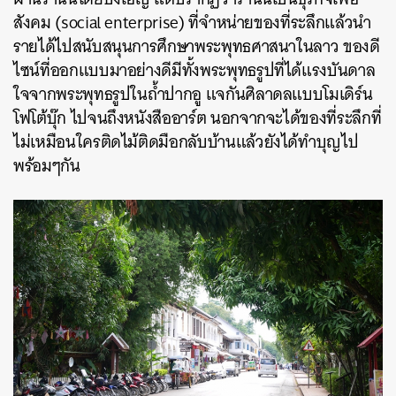
สังคม (social enterprise) ที่จำหน่ายของที่ระลึกแล้วนำ
รายได้ไปสนับสนุนการศึกษาพระพุทธศาสนาในลาว ของดี
ไซน์ที่ออกแบบมาอย่างดีมีทั้งพระพุทธรูปที่ได้แรงบันดาล
ใจจากพระพุทธรูปในถ้ำปากอู แจกันศิลาดลแบบโมเดิร์น
โฟโต้บุ๊ก ไปจนถึงหนังสืออาร์ต นอกจากจะได้ของที่ระลึกที่
ไม่เหมือนใครติดไม้ติดมือกลับบ้านแล้วยังได้ทำบุญไป
พร้อมๆกัน