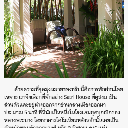
ด้วยความที่จุดมุ่งหมายของทริปนี้คือการพักผ่อนโดย
เฉพาะ เราจึงเลือกที่พักอย่าง Satri House ที่ดูสงบ เป็น
ส่วนตัวและอยู่ห่างออกจากย่านกลางเมืองออกมา
ประมาณ 5 นาที ที่นี่นับเป็นหนึ่งในโรงแรมยุคบุกเบิกของ
หลวงพระบาง โดยอาคารโคโลเนียลหลังหลักนั้นเคยเป็น
ตำหนักของเจ้าสุภานุวงศ์ หรือ “เจ้าชายแดง” แห่ง