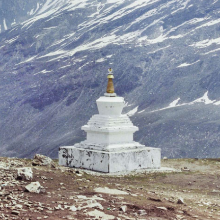
SHARE
TWEET
LINE
EMAIL