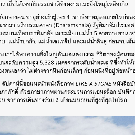
าร เมื่อได้เจอกับธรรมชาติที่งดงามและยิ่งใหญ่เหลือเกิน
วัยกลางคน อายุย่างเข้าสู่เลข 4 เขาเลือกหมุดหมายใหม่
ัมซาลา หรือธรรมศาลา
(Dharamshala)
รัฐหิมาจัลประเทศ 
่งรถบนเทือกเขาหิมาลัย เลาะเลียบแม่น้ำ 5 สายทางตอนเหน
นาบ, แม่น้ำบาก้า, แม่น้ำเซแทร็ป และแม่น้ำสินธุ ก่อนจบเส้น
ทางเขาได้พบความยิ่งใหญ่อันแสนสงบงาม ชีวิตของผู้คน
บน
ระดับความสูง 5,328 เมตรจากระดับน้ำทะเล ที่ซึ่งทำให้เขา
ตนเองว่า ไม่ต่างจากหินก้อนเล็กๆ ก้อนหนึ่งที่อยู่ต่อหน้า
 สัปดาห์นี้ขอแนะนำหนังสือภาพ
LIKE A STONE
หนังสือบั
สภาภักดิ์ ด้วยภาษาภาพผ่านกระบวนการแอนะล็อก
บันทึก
วน จากการเดินทางร่วม 2 เดือนบนถนนที่สูงที่สุดในโลก