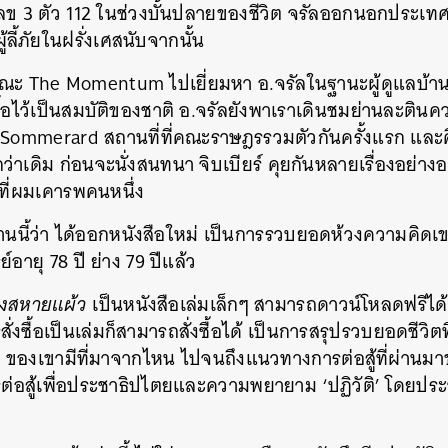
ข 3 ตัว 112 ในช่วงบั้นปลายของชีวิต จรัลออกนอกประเทศท
ลี้ภัยในฝรั่งเศสนับจากนั้น
คณะ The Momentum ไปเยี่ยมหา อ.จรัลในฐานะผู้ดูแลบ้าน ป
จ ซื้อไว้เป็นสมบัติของชาติ อ.จรัลยังพาเราเดินชมย่านละต
Sommerard สถานที่ที่คณะราษฎรรวมตัวกันครั้งแรก และค
ว่าเดิม ก่อนจะนั่งสนทนา จิบเบียร์ คุยกันหลายเรื่องอย่า
 ที่ผมเคารพคนหนึ่ง
านนี้ว่า ได้ออกหนังสือใหม่ เป็นการรวบยอดห้วงความคิดเ
ย์อายุ 78 ปี ย่าง 79 ปีแล้ว
องสหายแผ้ว
เป็นหนังสือเล่มเล็กๆ สามารถดาวน์โหลดฟรีได
งซื้อเป็นเล่มก็สามารถสั่งซื้อได้ เป็นการสรุปรวบยอดชีวิตที
’ ของเขามีที่มาจากไหน ไปจนถึงแนวทางการต่อสู้ที่ผ่านมาขอ
ต่อสู้เพื่อประชาธิปไตยและความพยายาม ‘ปฏิวัติ’ โดยปร