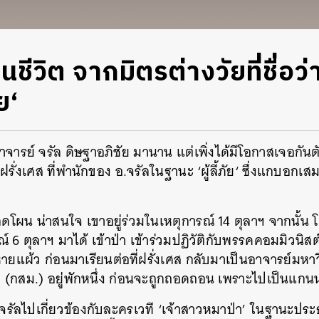
ีวิต จากมิตรต่างวัยที่ชื่อว่
ย‘
จารย์ จรัล ดิษฐาอภิชัย มานาน แต่เพิ่งได้มีโอกาสเจอกันตัว
ั่งเศส ที่พำนักของ อ.จรัลในฐานะ ‘ผู้ลี้ภัย‘ ซึ่งแกบอกเสมอ
ลดโผน น่าสนใจ เขาอยู่ร่วมในเหตุการณ์ 14 ตุลาฯ จากนั้น
 6 ตุลาฯ มาได้ เข้าป่า เข้าร่วมปฏิวัติกับพรรคคอมมิวนิ
แผ้ว ก่อนมาเรียนต่อที่ฝรั่งเศส กลับมาเป็นอาจารย์มหา
ิ (กสม.) อยู่พักหนึ่ง ก่อนจะถูกถอดถอน เพราะไปเป็นแก
จรัลไปเกี่ยวข้องกับละครเวที ‘เจ้าสาวหมาป่า’ ในฐานะประ