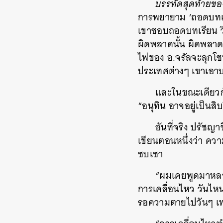
บรรทัดสุดท้ายข
การพยายาม ‘ถอดบทเรีย
เขาชอบถอดบทเรียน วิเ
ผิดพลาดนั้น ผิดพลา
ไฟของ อ.จรัลจะลุกโชน
ประเทศต่างๆ เขาเอา
และในขณะเดียวกัน
“อนุทิน อาจอยู่เป็นสิ
อันที่จริง ปรัชญาช
เขียนตอนหนึ่งว่า ความจ
ซบเซา
“ผมเคยพูดมาหลายคร
การเคลื่อนไหว วันไห
รอความตายไปวันๆ เท่
ค้