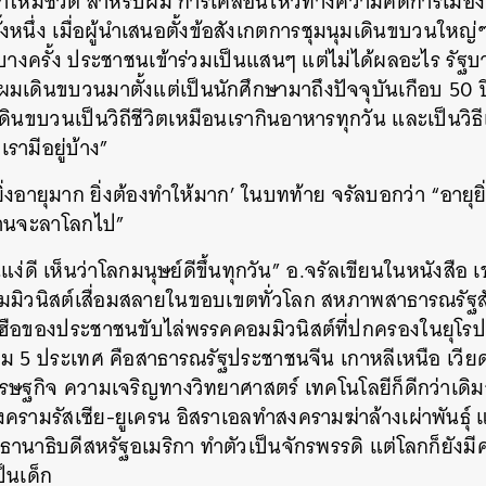
ให้มีชีวิต สำหรับผม การเคลื่อนไหวทางความคิดการเมืองเป็น
งหนึ่ง เมื่อผู้นำเสนอตั้งข้อสังเกตการชุมนุมเดินขบวนใหญ่
SHARE
TWEET
LINE
EMAIL
บางครั้ง ประชาชนเข้าร่วมเป็นแสนๆ แต่ไม่ได้ผลอะไร รัฐบาล
 ผมเดินขบวนมาตั้งแต่เป็นนักศึกษามาถึงปัจจุบันเกือบ 50
มเดินขบวนเป็นวิถีชีวิตเหมือนเรากินอาหารทุกวัน และเป็นว
ามีอยู่บ้าง”
ิ่งอายุมาก ยิ่งต้องทำให้มาก’ ในบทท้าย จรัลบอกว่า “อายุยิ่งแ
่นานจะลาโลกไป”
่ดี เห็นว่าโลกมนุษย์ดีขึ้นทุกวัน” อ.จรัลเขียนในหนังสือ 
อมมิวนิสต์เสื่อมสลายในขอบเขตทั่วโลก สหภาพสาธารณรัฐส
ือของประชาชนขับไล่พรรคคอมมิวนิสต์ที่ปกครองในยุโรปต
ยม 5 ประเทศ คือสาธารณรัฐประชาชนจีน เกาหลีเหนือ เวี
ศรษฐกิจ ความเจริญทางวิทยาศาสตร์ เทคโนโลยีก็ดีกว่าเดิม
งครามรัสเซีย-ยูเครน อิสราเอลทำสงครามฆ่าล้างเผ่าพันธุ์ แ
นาธิบดีสหรัฐอเมริกา ทำตัวเป็นจักรพรรดิ แต่โลกก็ยังมี
ป็นเด็ก