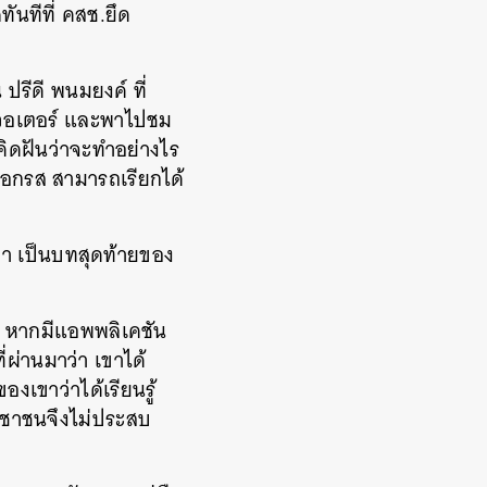
ันทีที่ คสช.ยึด
รีดี พนมยงค์ ที่
ินควอเตอร์ และพาไปชม
ิดฝันว่าจะทำอย่างไร
งออกรส สามารถเรียกได้
ขา เป็นบทสุดท้ายของ
้ หากมีแอพพลิเคชัน
่ผ่านมาว่า เขาได้
งเขาว่าได้เรียนรู้
ะชาชนจึงไม่ประสบ