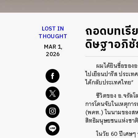
ถอดบทเรียนช
LOST IN
THOUGHT
ดิษฐาอภิชั
MAR 1,
2026
ผมได้ยินชื่อของอา
ไปเยือนปารีส ประเทศฝร
ได้กลับประเทศไทย”
ชีวิตของ อ.จรัลโ
การโดนจับในเหตุการณ์
(พคท.) ในนามของสหาย
สิทธิมนุษยชนแห่งชาต
ในวัย 60 ปีเศษๆ 