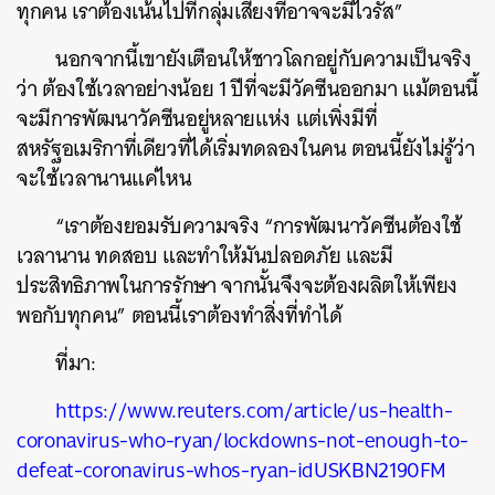
ทุกคน
เราต้องเน้นไปที่กลุ่มเสี่ยงที่อาจจะมีไวรัส”
นอกจากนี้เขายังเตือนให้ชาวโลกอยู่กับความเป็นจริง
ว่า
ต้องใช้เวลาอย่างน้อย
1
ปีที่จะมีวัคซีนออกมา
แม้ตอนนี้
จะมีการพัฒนาวัคซีนอยู่หลายแห่ง
แต่เพิ่งมีที่
สหรัฐอเมริกาที่เดียวที่ได้เริ่มทดลองในคน
ตอนนี้ยังไม่รู้ว่า
จะใช้เวลานานแค่ไหน
“
เราต้องยอมรับความจริง
“
การพัฒนาวัคซีนต้องใช้
เวลานาน
ทดสอบ
และทำให้มันปลอดภัย
และมี
ประสิทธิภาพในการรักษา
จากนั้นจึงจะต้องผลิตให้เพียง
ค้นหา
พอกับทุกคน
”
ตอนนี้เราต้องทำสิ่งที่ทำได้
SHARE
TWEET
LINE
EMAIL
ที่มา
:
https://www.reuters.com/article/us-health-
coronavirus-who-ryan/lockdowns-not-enough-to-
defeat-coronavirus-whos-ryan-idUSKBN2190FM