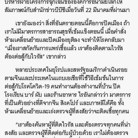
บริหารฝ่ายโครงการฉุกเฉินขององค์การอนามัยโลกให้
สัมภาษณ์กับสำนักข่าวบีบีซีเมื่อวันที่
22
มีนาคมที่ผ่านมา
เขายังมองว่า
สิ่งที่อันตรายตอนนี้คือการปิดเมือง
ถ้า
เราไม่มีมาตรการสาธารณสุขที่เข้มแข็งตอนนี้
เมื่อคำสั่ง
ห้ามเคลื่อนย้ายและปิดเมืองยุติลง
จะทำให้โรคกลับมา
“
เมื่อเราสกัดกันการแพร่เชื้อแล้ว
เราต้องติดตามไวรัส
ต้องต่อสู้กับไวรัส
”
เขากล่าว
หลายประเทศในยุโรปและสหรัฐอเมริกาดำเนินรอย
ตามจีนและประเทศในแถบเอเชียที่ใช้วิธีเข้มข้นในการ
ต่อสู้กับโรคโควิด
-19
คนทำงานต้องทำงานที่บ้าน
ปิด
โรงเรียน
บาร์
ผับ
และร้านอาหาร
ไรอันกล่าวว่า
มาตรการ
ที่เป็นตัวอย่างที่ดีจากจีน
สิงคโปร์
และเกาหลีใต้คือ
ทั้ง
ห้ามเคลื่อนย้ายและเร่งตรวจผู้ที่สงสัยว่าจะติดเชื้อทุกคน
“
เราต้องค้นหาผู้ที่ติดไวรัส
และต้องตรวจทุกคนที่น่า
สงสัย
และตรวจผู้ที่ติดต่อกับผู้ป่วยด้วย
เราไม่ต้องตรวจ